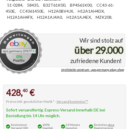
51-0284,
58435,
B32T61K00,
BP4S61K00,
CC43-61-
450E,
CC4361450E,
H12A0BV4JX,
H12A1AH4DX,
H12A1AH4FX,
H12A1AJ4A0,
H12A1AJ4EX,
MZK208,
Wir sind stolz auf
über 29.000
zufriedene Kunden!
im kfzteile-zentrum - aps.germany ebay shop
428,
€
40
Preise inkl. gesetzlicher MwSt.* -
Versand kostenlos**
Sofort versandfertig. Express-Versand innerhalb DE bei
Bestellung bis 14 Uhr möglich.
Kostenloser
100%
24 Monate
Bestellen
ohne
Versand (DE)
Qualität
Garantie
Registrierung