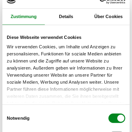
Hersteller/EU Verantwortliche
Person
Zustimmung
Details
Über Cookies
Hersteller
Unternehmensname:
TMC Turbolader Manufaktur Coesfeld
Diese Webseite verwendet Cookies
Adresse:
Wir verwenden Cookies, um Inhalte und Anzeigen zu
Am Wasserturm 55, Coesfeld, NRW, 48653, DE
personalisieren, Funktionen für soziale Medien anbieten
E-Mail:
zu können und die Zugriffe auf unsere Website zu
info@tmc-turbo.de
analysieren. Außerdem geben wir Informationen zu Ihrer
Telefon:
Verwendung unserer Website an unsere Partner für
02541/8483601
soziale Medien, Werbung und Analysen weiter. Unsere
Partner führen diese Informationen möglicherweise mit
weiteren Daten zusammen, die Sie ihnen bereitgestellt
haben oder die sie im Rahmen Ihrer Nutzung der Dienste
gesammelt haben.
Einwilligungsauswahl
Der Aufbereitungsprozess für AT-
Notwendig
Klimakompressoren