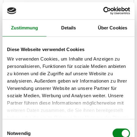
Servopumpe MERCEDES-BENZ A-CLASS (W168)
Zustimmung
Details
Über Cookies
Artikel-Nr.: AT7603
494,00 €
Diese Webseite verwendet Cookies
Austauschteil, Kaution: 150,00 €
Wir verwenden Cookies, um Inhalte und Anzeigen zu
personalisieren, Funktionen für soziale Medien anbieten
Zum Produkt
zu können und die Zugriffe auf unsere Website zu
analysieren. Außerdem geben wir Informationen zu Ihrer
Verwendung unserer Website an unsere Partner für
soziale Medien, Werbung und Analysen weiter. Unsere
Partner führen diese Informationen möglicherweise mit
weiteren Daten zusammen, die Sie ihnen bereitgestellt
haben oder die sie im Rahmen Ihrer Nutzung der Dienste
gesammelt haben.
Einwilligungsauswahl
Notwendig