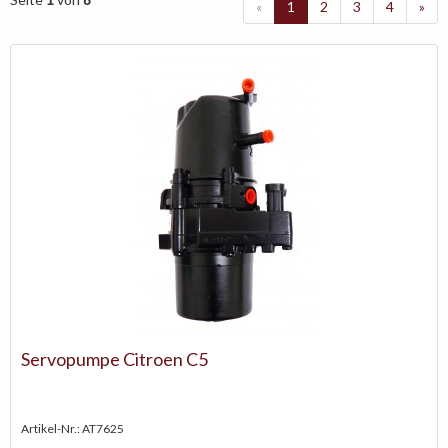
«
1
2
3
4
»
Servopumpe Citroen C5
Artikel-Nr.: AT7625