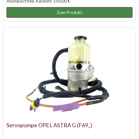
Austauschteil, Kaution: 150,00 €
Zum Produkt
Servopumpe OPEL ASTRA G (F69_)