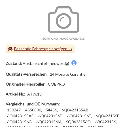
Passende Fahrzeuge
Zustand:
Austauschteil (neuwertig)
Qualitäts-Versprechen:
24 Monate Garantie
Originalteil-Hersteller:
COEPRO
Artikel-Nr.:
AT7613
Vergleichs- und OE-Nummern:
150247,
4550800,
54456,
6Q0423155AB,
6Q0423155AE,
6Q0423156D,
6Q0423156E,
6Q0423156F,
6Q0423156G,
6Q0423156M,
6Q0423156Q,
6R0423156,