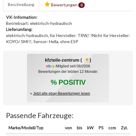
Beschreibung
Bewertungen
0
VK-Information:
Betriebsart: elektrisch-hydraulisch
Lieferumfang:
elektrisch-hydraulisch, für Hersteller: TRW,! !Nicht für Hersteller:
KOYO/ SMI!!, Sensor: Hella, ohne ESP
kfzteile-zentrum (
)
e
b
a
y
-Mitglied seit 08/2006
Bewertungen der letzten 12 Monate:
% POSITIV
»
Jetzt alle ebay-Bewertungen lesen
Passende Fahrzeuge:
Marke/Modell/Typ
von
bis
kW
PS
ccm
Zyl.