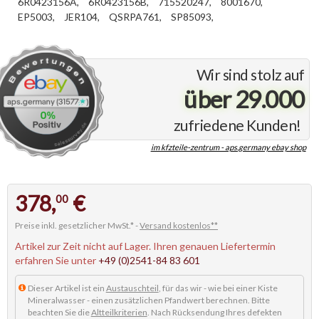
6R0423156A,
6R0423156B,
715520247,
8001670,
EP5003,
JER104,
QSRPA761,
SP85093,
Wir sind stolz auf
über 29.000
zufriedene Kunden!
im kfzteile-zentrum - aps.germany ebay shop
378,
€
00
Preise inkl. gesetzlicher MwSt.* -
Versand kostenlos**
Artikel zur Zeit nicht auf Lager. Ihren genauen Liefertermin
erfahren Sie unter
+49 (0)2541-84 83 601
Dieser Artikel ist ein
Austauschteil
, für das wir - wie bei einer Kiste
Mineralwasser - einen zusätzlichen Pfandwert berechnen. Bitte
beachten Sie die
Altteilkriterien
. Nach Rücksendung Ihres defekten