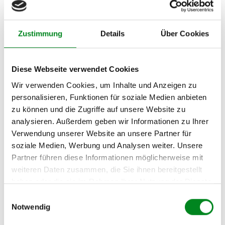
SKODA FABIA Limousine
(6Y3) 1.4 TDI
Zustimmung
Details
Über Cookies
SKODA FABIA Limousine
(6Y3) 1.9 SDI
Diese Webseite verwendet Cookies
SKODA FABIA Limousine
(6Y3) 1.9 TDI
Wir verwenden Cookies, um Inhalte und Anzeigen zu
personalisieren, Funktionen für soziale Medien anbieten
SKODA FABIA Limousine
zu können und die Zugriffe auf unsere Website zu
(6Y3) 2.0
analysieren. Außerdem geben wir Informationen zu Ihrer
SKODA ROOMSTER (5J)
Verwendung unserer Website an unsere Partner für
1.6TDI
soziale Medien, Werbung und Analysen weiter. Unsere
Partner führen diese Informationen möglicherweise mit
SKODA ROOMSTER (5J)
1.6 TDI
weiteren Daten zusammen, die Sie ihnen bereitgestellt
haben oder die sie im Rahmen Ihrer Nutzung der Dienste
SKODA FABIA 1.2 16V
gesammelt haben.
Einwilligungsauswahl
SKODA FABIA 1.2 TDI
Notwendig
SKODA FABIA 1.2 TSI