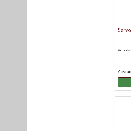
Serv
Artikel-
Austaus