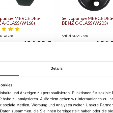
opumpe MERCEDES-
Servopumpe MERCEDES
 A-CLASS (W168)
BENZ C-CLASS (W203)
Artikel-Nr.: AT7428
Nr.: AT7603
494,00 €
136,
chteil, Kaution: 150,00 €
Austauschteil, Kaution: 45,00 €
Zum Produkt
Zum Produkt
Details
Cookies
nhalte und Anzeigen zu personalisieren, Funktionen für soziale
Website zu analysieren. Außerdem geben wir Informationen zu I
r soziale Medien, Werbung und Analysen weiter. Unsere Partner
 Daten zusammen, die Sie ihnen bereitgestellt haben oder die s