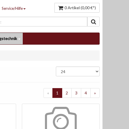
0 Artikel (0,00 €*)
Service/Hilfe
gstechnik
«
1
2
3
4
»