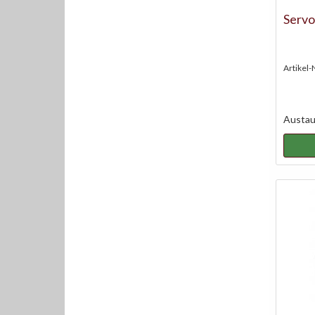
Serv
Artikel-
Austaus