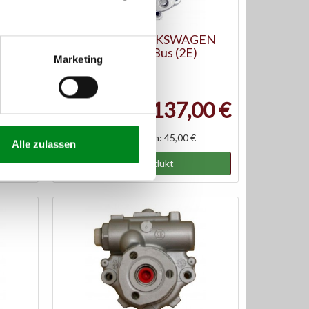
5
Servopumpe VOLKSWAGEN
CRAFTER 30-35 Bus (2E)
Marketing
Artikel-Nr.: AT7377
00 €
137,00 €
Austauschteil, Kaution: 45,00 €
Alle zulassen
Zum Produkt