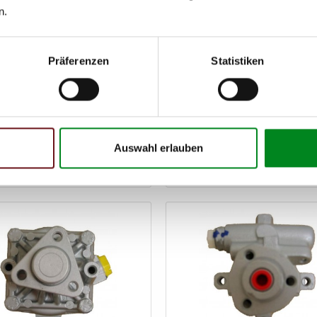
n.
opumpe FORD FIESTA V
Servopumpe CITROEN C
 JD_)
(DC_)
Präferenzen
Statistiken
Artikel-Nr.: AT7446
Nr.: AT7447
133,00 €
138,
chteil, Kaution: 45,00 €
Austauschteil, Kaution: 45,00 €
Auswahl erlauben
Zum Produkt
Zum Produkt