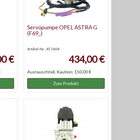
Servopumpe OPEL ASTRA G
(F69_)
Artikel-Nr.: AT7604
00 €
434,00 €
€
Austauschteil, Kaution: 150,00 €
Zum Produkt