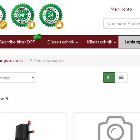
Mein Konto
partikelfilter DPF
Dieseltechnik
Klimatechnik
Lenkun
ungstechnik
AT-Servopumpen
on
8