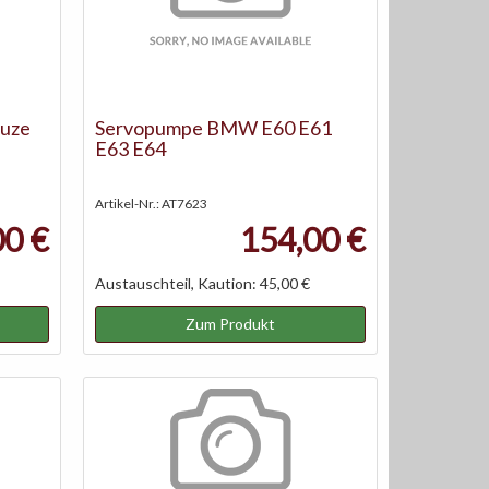
ruze
Servopumpe BMW E60 E61
E63 E64
Artikel-Nr.: AT7623
00 €
154,00 €
Austauschteil, Kaution: 45,00 €
Zum Produkt