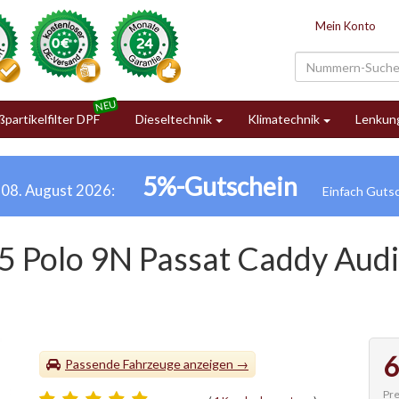
Mein Konto
partikelfilter DPF
Dieseltechnik
Klimatechnik
Lenkun
5%-Gutschein
h 08. August 2026:
5 Polo 9N Passat Caddy Audi
6
Passende Fahrzeuge
Pre