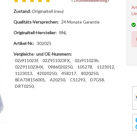
(
1 Kundenbewertung
)
Ar
Zustand:
Originalteil (neu)
Li
Qualitäts-Versprechen:
24 Monate Garantie
Originalteil-Hersteller:
RNL
Artikel-Nr.:
302025
Vergleichs- und OE-Nummern:
02z911023f,
02Z911023FX,
02z911023h,
02Z911023HX,
0986020250,
105278,
1123012,
1123013,
42020250,
458217,
8020250,
8EA738156001,
A20250,
CS1293,
D7GS8,
DRT0250,