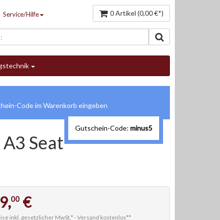
0 Artikel (0,00 €*)
Service/Hilfe
gstechnik
Gutschein-Code:
minus5
 A3 Seat
9,
€
00
ise inkl. gesetzlicher MwSt.* -
Versand kostenlos**