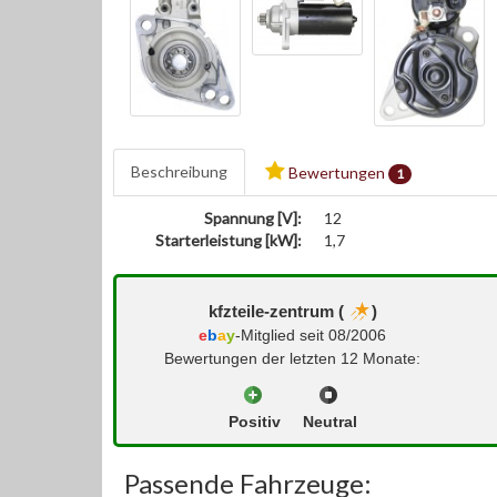
Beschreibung
Bewertungen
1
Spannung [V]:
12
Starterleistung [kW]:
1,7
kfzteile-zentrum (
)
e
b
a
y
-Mitglied seit 08/2006
Bewertungen der letzten 12 Monate:
Positiv
Neutral
Passende Fahrzeuge: