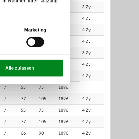
ie im Rahmen Ihrer Nutzung
/
59
80
1422
3 Zyl.
/
74
100
1896
4 Zyl.
Marketing
/
77
105
1896
4 Zyl.
/
77
105
1896
4 Zyl.
/
59
80
1422
3 Zyl.
/
77
105
1896
4 Zyl.
Alle zulassen
/
77
105
1896
4 Zyl.
/
55
75
1896
/
77
105
1896
4 Zyl.
/
55
75
1896
4 Zyl.
/
77
105
1896
4 Zyl.
/
66
90
1896
4 Zyl.