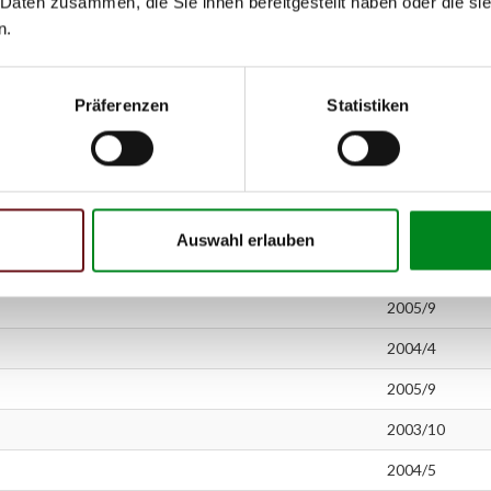
 Daten zusammen, die Sie ihnen bereitgestellt haben oder die s
2005/10
n.
2000/1
Präferenzen
Statistiken
2004/6
2004/9
2006/9
2006/9
Auswahl erlauben
2004/4
2005/9
2004/4
2005/9
2003/10
2004/5