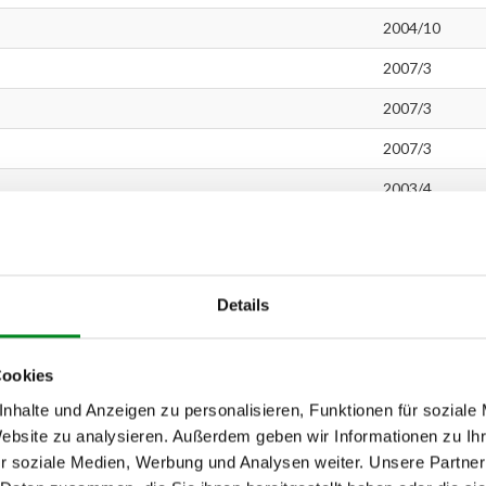
2004/10
2007/3
2007/3
2007/3
2003/4
2005/10
2000/1
Details
2007/10
2007/10
Cookies
2005/10
nhalte und Anzeigen zu personalisieren, Funktionen für soziale
2000/4
Website zu analysieren. Außerdem geben wir Informationen zu I
r soziale Medien, Werbung und Analysen weiter. Unsere Partner
2003/4