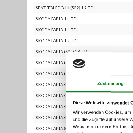
SEAT TOLEDO III (5P2) 1.9 TDI
SKODA FABIA 1.4 TDI
SKODA FABIA 1.4 TDI
SKODA FABIA 1.9 TDI
SKODA FABIA (6Y2) 1.4 TDI
SKODA FABIA (6Y2) 1.4 TDI
SKODA FABIA (6Y2) 1.9 TDI
Zustimmung
SKODA FABIA Combi 1.4 TDI
SKODA FABIA Combi 1.9 TDI
Diese Webseite verwendet 
SKODA FABIA Combi (6Y5) 1.4 TDI
Wir verwenden Cookies, um I
SKODA FABIA Combi (6Y5) 1.9 TDI
und die Zugriffe auf unsere 
Website an unsere Partner fü
SKODA FABIA Stufenheck (6Y3) 1.4 TDI