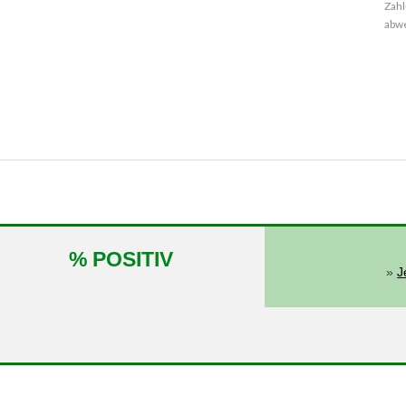
Zahl
abw
% POSITIV
»
J