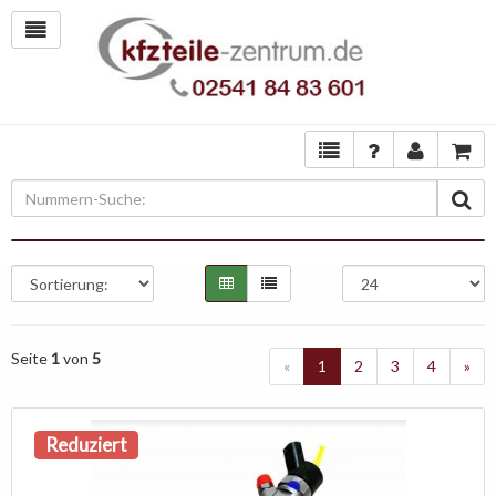
Seite
1
von
5
«
1
2
3
4
»
Reduziert