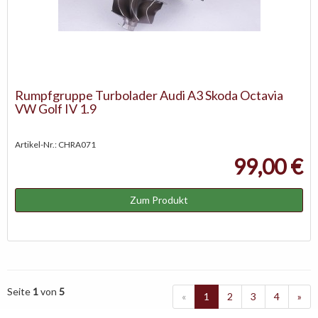
Rumpfgruppe Turbolader Audi A3 Skoda Octavia
VW Golf IV 1.9
Artikel-Nr.: CHRA071
99,00 €
Zum Produkt
Seite
1
von
5
«
1
2
3
4
»