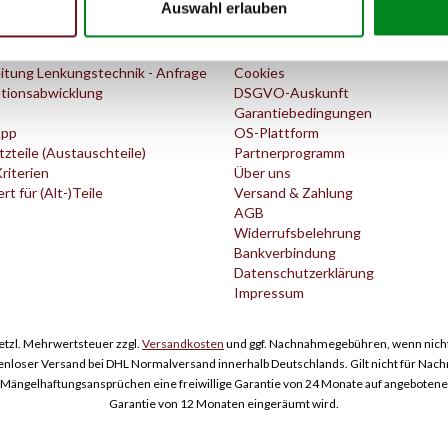
Auswahl erlauben
Service
Informationen
itung Lenkungstechnik - Anfrage
Cookies
tionsabwicklung
DSGVO-Auskunft
t
Garantiebedingungen
pp
OS-Plattform
zteile (Austauschteile)
Partnerprogramm
Kriterien
Über uns
t für (Alt-)Teile
Versand & Zahlung
AGB
Widerrufsbelehrung
Bankverbindung
Datenschutzerklärung
Impressum
esetzl. Mehrwertsteuer zzgl.
Versandkosten
und ggf. Nachnahmegebühren, wenn nicht
enloser Versand bei DHL Normalversand innerhalb Deutschlands. Gilt nicht für Nac
ngelhaftungsansprüchen eine freiwillige Garantie von 24 Monate auf angebotene Er
Garantie von 12 Monaten eingeräumt wird.