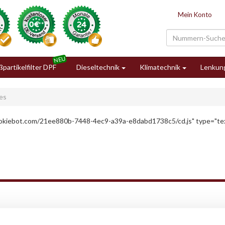
Mein Konto
partikelfilter DPF
Dieseltechnik
Klimatechnik
Lenkun
es
cookiebot.com/21ee880b-7448-4ec9-a39a-e8dabd1738c5/cd.js" type="tex