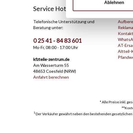
Ablehnen
Service Hotline
Shop 
Telefonische Unterstützung und
Aufbere
Beratung unter:
Reklama
Kontak
WhatsA
0 25 41 - 84 83 601
AT-Ersat
Mo-Fr, 08:00 - 17:00 Uhr
Altteil-
Pfandwer
kfzteile-zentrum.de
Am Wasserturm 55
48653 Coesfeld (NRW)
Anfahrt berechnen
* Alle Preise inkl. g
**Kost
1
Der Verkäufer gewährt neben den bestehenden gesetzlichen Mä