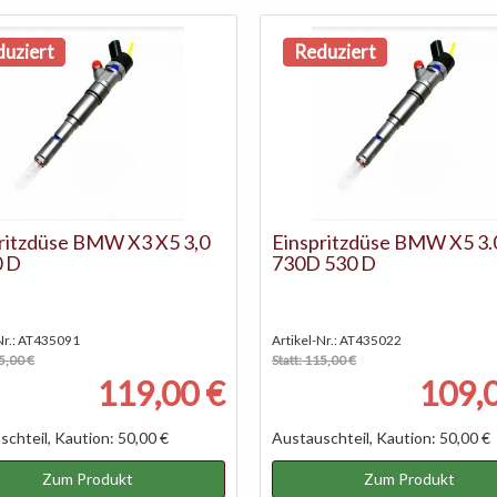
uziert
Reduziert
ritzdüse BMW X3 X5 3,0
Einspritzdüse BMW X5 3.
0 D
730D 530 D
Nr.: AT435091
Artikel-Nr.: AT435022
15,00 €
Statt: 115,00 €
119,00 €
109,
chteil, Kaution: 50,00 €
Austauschteil, Kaution: 50,00 €
Zum Produkt
Zum Produkt