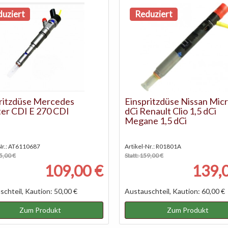
uziert
Reduziert
ritzdüse Mercedes
Einspritzdüse Nissan Micr
ter CDI E 270 CDI
dCi Renault Clio 1,5 dCi
Megane 1,5 dCi
-Nr.: AT6110687
Artikel-Nr.: R01801A
15,00 €
Statt: 159,00 €
109,00 €
139,
chteil, Kaution: 50,00 €
Austauschteil, Kaution: 60,00 €
Zum Produkt
Zum Produkt