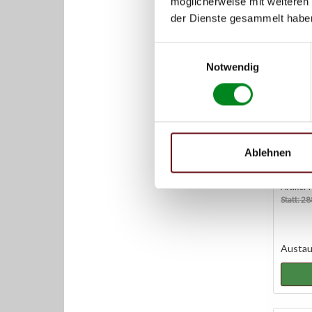
möglicherweise mit weiteren
Red
der Dienste gesammelt habe
Einwilligungsauswahl
Notwendig
Einsp
3.0 C
Ablehnen
Artikel
Statt: 2
Austaus