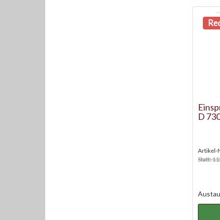
Red
Einsp
D 73
Artikel-
Statt: 1
Austaus