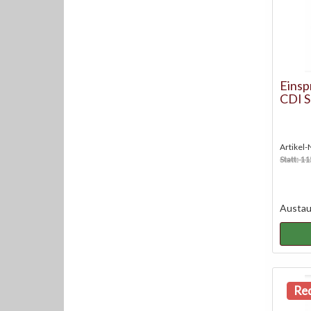
Einsp
CDI S
Artikel
Statt: 1
Austaus
Red