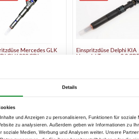
ritzdüse Mercedes GLK
Einspritzdüse Delphi KIA
DI GLK 220 CDI
Hyundai Terracan 2.9 CR
-Nr.: AT6510587
Artikel-Nr.: R03701D
08,00 €
Statt: 199,00 €
Details
169,00 €
169,
chteil, Kaution: 50,00 €
Austauschteil, Kaution: 60,00 €
Cookies
Zum Produkt
Zum Produkt
nhalte und Anzeigen zu personalisieren, Funktionen für soziale
Website zu analysieren. Außerdem geben wir Informationen zu I
r soziale Medien, Werbung und Analysen weiter. Unsere Partner