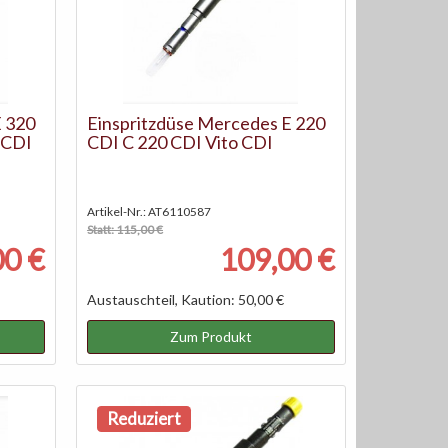
E 320
Einspritzdüse Mercedes E 220
 CDI
CDI C 220 CDI Vito CDI
Artikel-Nr.: AT6110587
Statt: 115,00 €
00 €
109,00 €
Austauschteil, Kaution: 50,00 €
Zum Produkt
Reduziert