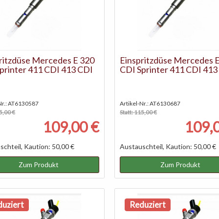
ritzdüse Mercedes E 320
Einspritzdüse Mercedes 
printer 411 CDI 413 CDI
CDI Sprinter 411 CDI 413
-Nr.: AT6130587
Artikel-Nr.: AT6130687
15,00 €
Statt: 115,00 €
109,00 €
109,
chteil, Kaution: 50,00 €
Austauschteil, Kaution: 50,00 €
Zum Produkt
Zum Produkt
uziert
Reduziert