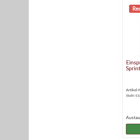
Red
Einsp
Sprin
Artikel
Statt: 1
Austaus