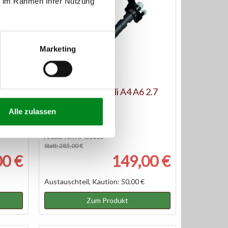
ie im Rahmen Ihrer Nutzung
Reduziert
Marketing
a 1,5
Einspritzdüse Audi A4 A6 2.7
TDI
Alle zulassen
Artikel-Nr.: AT435353
Statt: 285,00 €
00 €
149,00 €
Austauschteil, Kaution: 50,00 €
Zum Produkt