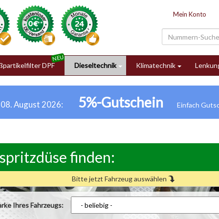
Mein Konto
partikelfilter DPF
Dieseltechnik
Klimatechnik
Lenkun
5%-Gutschein
h 08. August 2026:
spritzdüse finden:
Bitte jetzt Fahrzeug auswählen
rke Ihres Fahrzeugs: