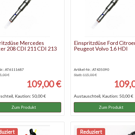
ritzdüse Mercedes
Einspritzdüse Ford Citroe
ter 208 CDI 211 CDI 213
Peugeot Volvo 1.6 HDI
-Nr.: AT6111687
Artikel-Nr.: AT435090
15,00 €
Statt: 115,00 €
109,00 €
109,
chteil, Kaution: 50,00 €
Austauschteil, Kaution: 50,00 €
Zum Produkt
Zum Produkt
uziert
Reduziert