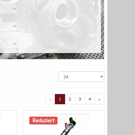
«
1
2
3
4
»
Reduziert