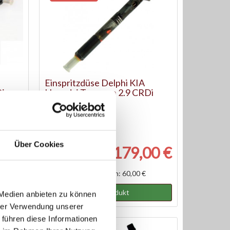
Einspritzdüse Delphi KIA
Di
Hyundai Terracan 2.9 CRDi
Artikel-Nr.: R02801D
Statt: 169,00 €
Über Cookies
00 €
179,00 €
Austauschteil, Kaution: 60,00 €
Zum Produkt
 Medien anbieten zu können
hrer Verwendung unserer
 führen diese Informationen