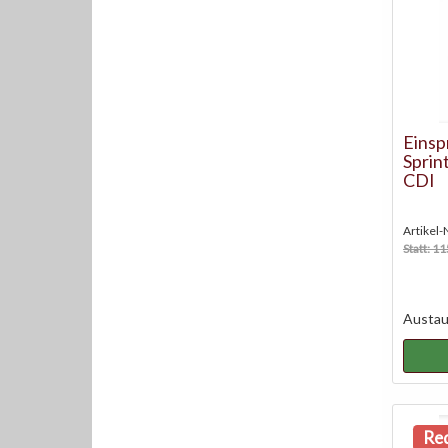
Einsp
Sprin
CDI
Artikel
Statt: 1
Austaus
Red