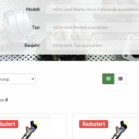
Modell:
Typ:
Baujahr:
on
8
uziert
Reduziert