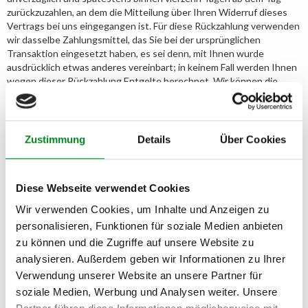
zurückzuzahlen, an dem die Mitteilung über Ihren Widerruf dieses
Vertrags bei uns eingegangen ist. Für diese Rückzahlung verwenden
wir dasselbe Zahlungsmittel, das Sie bei der ursprünglichen
Transaktion eingesetzt haben, es sei denn, mit Ihnen wurde
ausdrücklich etwas anderes vereinbart; in keinem Fall werden Ihnen
wegen dieser Rückzahlung Entgelte berechnet. Wir können die
Rückzahlung verweigern, bis wir die Waren wieder zurückerhalten
haben oder bis Sie den Nachweis erbracht haben, dass Sie die Waren
zurückgesandt haben, je nachdem, welches der frühere Zeitpunkt
ist.
Zustimmung
Details
Über Cookies
Sie haben die Waren unverzüglich und in jedem Fall spätestens
binnen vierzehn Tagen ab dem Tag, an dem Sie uns über den
Widerruf dieses Vertrags unterrichten, an uns zurückzusenden oder
Diese Webseite verwendet Cookies
zu übergeben. Die Frist ist gewahrt, wenn Sie die Waren vor Ablauf
Wir verwenden Cookies, um Inhalte und Anzeigen zu
der Frist von vierzehn Tagen absenden. Sie müssen für einen
etwaigen Wertverlust der Waren nur aufkommen, wenn dieser
personalisieren, Funktionen für soziale Medien anbieten
Wertverlust auf einen zur Prüfung der Beschaffenheit,
zu können und die Zugriffe auf unsere Website zu
Eigenschaften und Funktionsweise der Waren nicht notwendigen
analysieren. Außerdem geben wir Informationen zu Ihrer
Umgang mit ihnen zurückzuführen ist.
Verwendung unserer Website an unsere Partner für
soziale Medien, Werbung und Analysen weiter. Unsere
Muster-Widerrufsformular