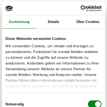
Zustimmung
Details
Über Cookies
Diese Webseite verwendet Cookies
Wir verwenden Cookies, um Inhalte und Anzeigen zu
personalisieren, Funktionen für soziale Medien anbieten
zu können und die Zugriffe auf unsere Website zu
analysieren. Außerdem geben wir Informationen zu Ihrer
Turbolader T5 2.5 TDI 130PS inkl. Dichtungen
Verwendung unserer Website an unsere Partner für
soziale Medien, Werbung und Analysen weiter. Unsere
Partner führen diese Informationen möglicherweise mit
Artikel-Nr.: AT4562A
Statt: 318,00 €
299,00 €
weiteren Daten zusammen, die Sie ihnen bereitgestellt
haben oder die sie im Rahmen Ihrer Nutzung der Dienste
gesammelt haben.
Austauschteil, Kaution: 100,00 €
Einwilligungsauswahl
Notwendig
Zum Produkt