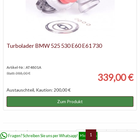
Turbolader BMW 525 530 E60 E61 730
Artikel-Nr.: AT4801A
Statt: 388,00 €
339,00 €
Austauschteil, Kaution: 200,00 €
Zum Produkt
Seite
1
von
8
«
1
2
3
4
»
Fragen? Schreiben Sie uns per Whatsapp!
So geht's