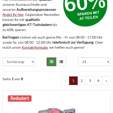
unserer Austauschteile und
unseren
Aufbereitungsprozessen
findet ihr hier
. Gegenüber Neuteilen
könnet ihr mit
qualitativ
gleichwertigen AT-Turboladern
bis
zu 60% sparen.
Bei Fragen
stehen wir euch gerne Mo. - Fr. von 08.00 - 17.00 Uhr
sowie Sa. von 08.00 - 12.00 Uhr
telefonisch zur Verfügung
. Oder
nutzt unser
Kontaktformular
, wir helfen euch gerne!
Seite
1
von
8
«
1
2
3
4
»
Reduziert