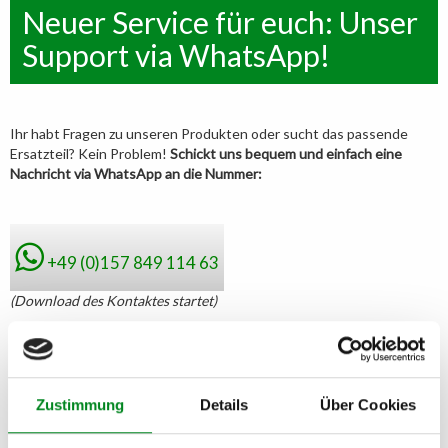
Neuer Service für euch: Unser
Support via WhatsApp!
Ihr habt Fragen zu unseren Produkten oder sucht das passende
Ersatzteil? Kein Problem!
Schickt uns bequem und einfach eine
Nachricht via WhatsApp an die Nummer:
+49 (0)157 849 114 63
(Download des Kontaktes startet)
So geht's:
Zustimmung
Details
Über Cookies
Klickt Sie auf die o.g. Handynummer
(Der Download des Kontaktes
startet)
Speichert den neuen Kontakt