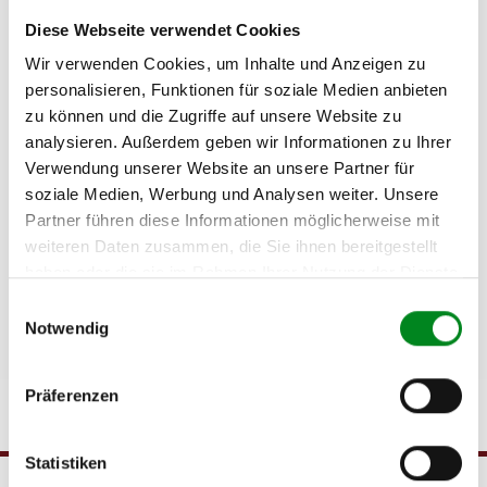
Öffnet WhatsApp
und aktualisiert eure Whatsapp-Kontakte
Diese Webseite verwendet Cookies
(oben rechts)
Schreibt uns gerne
und haltet bitte euren Fahrzeugschein bereit
Wir verwenden Cookies, um Inhalte und Anzeigen zu
(oder fotografiert diesen und sendet uns das Foto per WhatsApp
personalisieren, Funktionen für soziale Medien anbieten
zu)
zu können und die Zugriffe auf unsere Website zu
Ihr erreicht uns
werktags von 08:00 Uhr bis 17:00 Uhr
und
analysieren. Außerdem geben wir Informationen zu Ihrer
samstags von 08:00 Uhr bis 12:00 Uhr
.
Verwendung unserer Website an unsere Partner für
soziale Medien, Werbung und Analysen weiter. Unsere
Partner führen diese Informationen möglicherweise mit
Das solltet ihr wissen:
weiteren Daten zusammen, die Sie ihnen bereitgestellt
Wir speichern keine WhatsApp-Kontaktdaten. Wer uns eine
haben oder die sie im Rahmen Ihrer Nutzung der Dienste
Nachricht schickt, kann sicher sein, dass wir die Telefonnummer
gesammelt haben.
nicht aufbewahren und nicht zu Werbezwecken nutzen.
Einwilligungsauswahl
Bitte schickt uns keine SMS und nutzt Sie für die telefonische
Notwendig
Kontaktaufnahme die
02541 / 84 83 601
Präferenzen
Statistiken