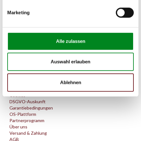
Service Hotline
Marketing
Telefonische Unterstützung und
Beratung unter:
0 25 41 - 84 83 601
Mo-Fr, 08:00 - 17:00 Uhr
Alle zulassen
kfzteile-zentrum.de
Am Wasserturm 55
Auswahl erlauben
48653 Coesfeld (NRW)
Anfahrt berechnen
Informationen
Ablehnen
Cookies
DSGVO-Auskunft
Garantiebedingungen
OS-Plattform
Partnerprogramm
Über uns
Versand & Zahlung
AGB