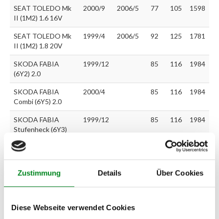
SEAT TOLEDO Mk
2000/9
2006/5
77
105
1598
II (1M2) 1.6 16V
SEAT TOLEDO Mk
1999/4
2006/5
92
125
1781
II (1M2) 1.8 20V
SKODA FABIA
1999/12
85
116
1984
(6Y2) 2.0
SKODA FABIA
2000/4
85
116
1984
Combi (6Y5) 2.0
SKODA FABIA
1999/12
85
116
1984
Stufenheck (6Y3)
2.0
SKODA OCTAVIA
2000/9
55
75
1390
(1U2) 1.4 16V
Zustimmung
Details
Über Cookies
SKODA OCTAVIA
1996/9
2000/9
55
75
1598
(1U2) 1.6
Diese Webseite verwendet Cookies
SKODA OCTAVIA
1997/2
74
101
1595