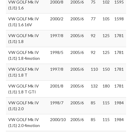
VW GOLF Mk IV
2000/8
2005/6
75
102
1595
(1J1) 1.6
VW GOLF Mk IV
2000/2
2005/6
77
105
1598
(1J1) 1.6 16V
VW GOLF Mk IV
1997/8
2005/6
92
125
1781
(1J1) 1.8
VW GOLF Mk IV
1998/5
2005/6
92
125
1781
(1J1) 1.8 4motion
VW GOLF Mk IV
1997/8
2005/6
110
150
1781
(1J1) 1.8 T
VW GOLF Mk IV
2001/8
2005/6
132
180
1781
(1J1) 1.8 T GTI
VW GOLF Mk IV
1998/7
2005/6
85
115
1984
(1J1) 2.0
VW GOLF Mk IV
2000/10
2005/6
85
115
1984
(1J1) 2.0 4motion