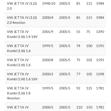
VW JETTA IV (1J2)
1998/10
2005/5
85
115
1984
2.0
VW JETTA IV (1J2)
2000/4
2005/5
85
115
1984
2.0 4motion
VW JETTA IV
2001/9
2005/5
55
75
1390
Kombi (1J6) 1.4 16V
VW JETTA IV
1999/5
2005/5
74
100
1595
Kombi (1J6) 1.6
VW JETTA IV
2000/8
2005/5
75
102
1595
Kombi (1J6) 1.6
VW JETTA IV
2000/2
2005/5
77
105
1598
Kombi (1J6) 1.6 16V
VW JETTA IV
1999/5
2005/5
92
125
1781
Kombi (1J6) 1.8
4motion
VW JETTA IV
2000/5
2005/5
110
150
1781