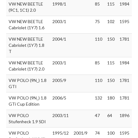
VW NEW BEETLE
1998/1
85
115
1984
(9C1, 1C1) 2.0
VW NEW BEETLE
2003/1
75
102
1595
Cabriolet (1Y7) 1.6
VW NEW BEETLE
2004/1
110
150
1781
Cabriolet (1Y7) 1.8
T
VW NEW BEETLE
2003/1
85
115
1984
Cabriolet (1Y7) 2.0
VW POLO (9N_) 1.8
2005/9
110
150
1781
GTI
VW POLO (9N_) 1.8
2006/5
132
180
1781
GTi Cup Edition
VW POLO
2003/11
47
64
1896
Stufenheck 1.9 SDI
VW POLO
1995/12
2001/9
74
100
1595