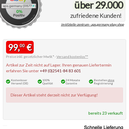
über 29.000
zufriedene Kunden!
im kfzteile-zentrum - aps.germany ebay shop
99,
€
00
Preise inkl. gesetzlicher MwSt.* -
Versand kostenlos**
Artikel zur Zeit nicht auf Lager. Ihren genauen Liefertermin
erfahren Sie unter
+49 (0)2541-84 83 601
Kostenloser
100%
24 Monate
Bestellen
ohne
Versand (DE)
Qualität
Garantie
Registrierung
Dieser Artikel steht derzeit nicht zur Verfügung!
bereits 23 verkauft