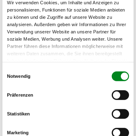
(1U2) 1.6
Wir verwenden Cookies, um Inhalte und Anzeigen zu
personalisieren, Funktionen für soziale Medien anbieten
SKODA OCTAVIA
2000/11
75
102
1595
zu können und die Zugriffe auf unsere Website zu
(1U2) 1.6
analysieren. Außerdem geben wir Informationen zu Ihrer
SKODA OCTAVIA
1996/9
92
125
1781
Verwendung unserer Website an unsere Partner für
(1U2) 1.8
soziale Medien, Werbung und Analysen weiter. Unsere
Partner führen diese Informationen möglicherweise mit
SKODA OCTAVIA
2001/5
110
150
1781
weiteren Daten zusammen, die Sie ihnen bereitgestellt
(1U2) 1.8 T 4x4
haben oder die sie im Rahmen Ihrer Nutzung der Dienste
SKODA OCTAVIA
1999/4
85
116
1984
gesammelt haben.
Einwilligungsauswahl
(1U2) 2.0
Notwendig
SKODA OCTAVIA
2001/5
132
180
1781
(1U2) 1.8 T RS
Präferenzen
SKODA OCTAVIA
2000/8
55
75
1390
Combi (1U5) 1.4
16V
Statistiken
SKODA OCTAVIA
1998/7
55
75
1598
Combi (1U5) 1.6
Marketing