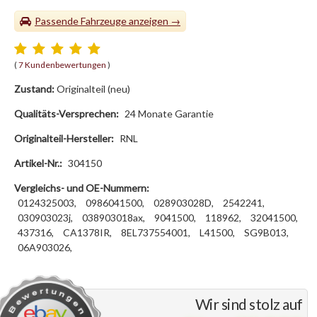
Passende Fahrzeuge
(
7 Kundenbewertungen
)
Zustand:
Originalteil (neu)
Qualitäts-Versprechen:
24 Monate Garantie
Originalteil-Hersteller:
RNL
Artikel-Nr.:
304150
Vergleichs- und OE-Nummern:
0124325003,
0986041500,
028903028D,
2542241,
030903023j,
038903018ax,
9041500,
118962,
32041500,
437316,
CA1378IR,
8EL737554001,
L41500,
SG9B013,
06A903026,
Wir sind stolz auf