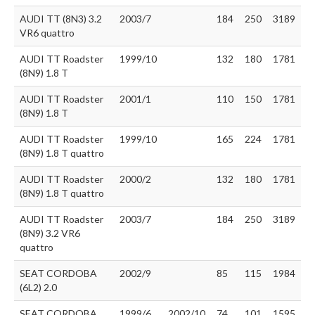
AUDI TT (8N3) 3.2
2003/7
184
250
3189
VR6 quattro
AUDI TT Roadster
1999/10
132
180
1781
(8N9) 1.8 T
AUDI TT Roadster
2001/1
110
150
1781
(8N9) 1.8 T
AUDI TT Roadster
1999/10
165
224
1781
(8N9) 1.8 T quattro
AUDI TT Roadster
2000/2
132
180
1781
(8N9) 1.8 T quattro
AUDI TT Roadster
2003/7
184
250
3189
(8N9) 3.2 VR6
quattro
SEAT CORDOBA
2002/9
85
115
1984
(6L2) 2.0
SEAT CORDOBA
1999/6
2002/10
74
101
1595