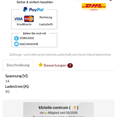
Zahlungs- und Lieferarten können außerhalb von Deutschland abweichen.
Beschreibung
Bewertungen
7
Spannung [V]:
14
Ladestrom [A]:
90
kfzteile-zentrum (
)
e
b
a
y
-Mitglied seit 08/2006