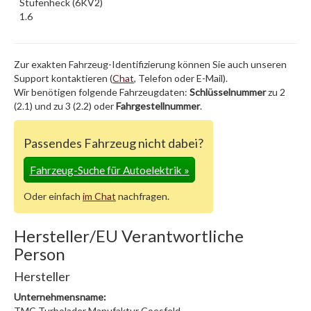
Stufenheck (6KV2)
1.6
Zur exakten Fahrzeug-Identifizierung können Sie auch unseren
Support kontaktieren (
Chat
, Telefon oder E-Mail).
Wir benötigen folgende Fahrzeugdaten:
Schlüsselnummer
zu 2
(2.1) und zu 3 (2.2) oder
Fahrgestellnummer
.
Passendes Fahrzeug nicht dabei?
Fahrzeug-Suche für Autoelektrik
»
Oder einfach
im Chat
nachfragen.
Hersteller/EU Verantwortliche
Person
Hersteller
Unternehmensname:
TMC Turbolader Manufaktur Coesfeld