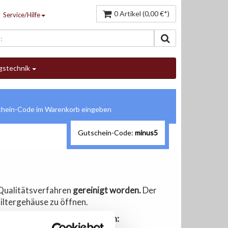
0 Artikel (0,00 €*)
Service/Hilfe
gstechnik
Gutschein-Code:
minus5
n Qualitätsverfahren
gereinigt worden.
Der
iltergehäuse zu öffnen.
artikelfilters und Katalysatoren: