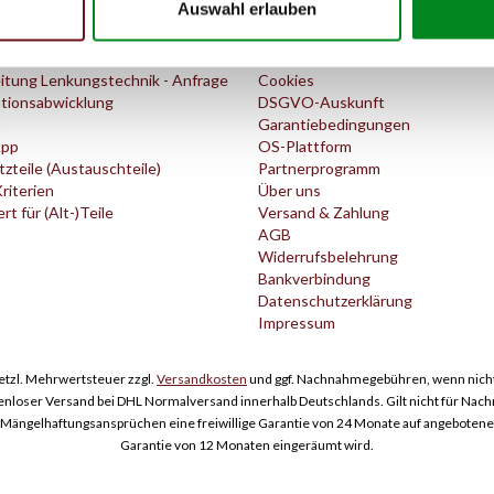
Auswahl erlauben
Service
Informationen
itung Lenkungstechnik - Anfrage
Cookies
tionsabwicklung
DSGVO-Auskunft
t
Garantiebedingungen
pp
OS-Plattform
zteile (Austauschteile)
Partnerprogramm
Kriterien
Über uns
t für (Alt-)Teile
Versand & Zahlung
AGB
Widerrufsbelehrung
Bankverbindung
Datenschutzerklärung
Impressum
esetzl. Mehrwertsteuer zzgl.
Versandkosten
und ggf. Nachnahmegebühren, wenn nicht
enloser Versand bei DHL Normalversand innerhalb Deutschlands. Gilt nicht für Nac
ngelhaftungsansprüchen eine freiwillige Garantie von 24 Monate auf angebotene Er
Garantie von 12 Monaten eingeräumt wird.