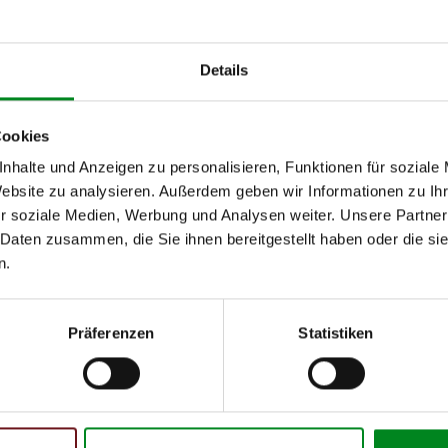
 identischer Wirkungsgrad wie ein neues Ersatzteil (bis zu 98%!)
riginalteil (kein erneuerter Nachbau oder China-Import)
Passgenauigkeit
Details
 genormte Prüfverfahren nach ISO 9001:2008 zertifiziert
für eine zeitwertgerechte Reparatur älterer Fahrzeuge
 verfügbar auf Lager (keine 1:1 Instandsetzung)
Cookies
 10.000 zufriedene Kunden
re Erfahrung in Diesel- und Abgastechni
k
nhalte und Anzeigen zu personalisieren, Funktionen für soziale
Website zu analysieren. Außerdem geben wir Informationen zu I
r soziale Medien, Werbung und Analysen weiter. Unsere Partner
 Daten zusammen, die Sie ihnen bereitgestellt haben oder die s
n.
Präferenzen
Statistiken