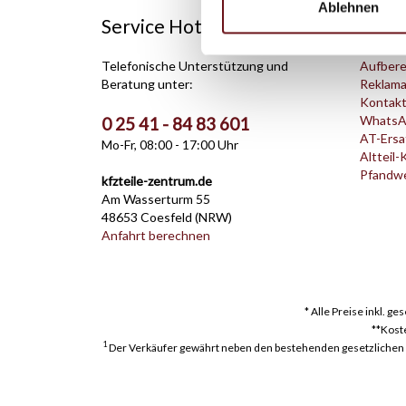
Ablehnen
Service Hotline
Shop 
Telefonische Unterstützung und
Aufbere
Beratung unter:
Reklama
Kontak
WhatsA
0 25 41 - 84 83 601
AT-Ersat
Mo-Fr, 08:00 - 17:00 Uhr
Altteil-
Pfandwer
kfzteile-zentrum.de
Am Wasserturm 55
48653 Coesfeld (NRW)
Anfahrt berechnen
* Alle Preise inkl. g
**Kost
1
Der Verkäufer gewährt neben den bestehenden gesetzlichen Mä