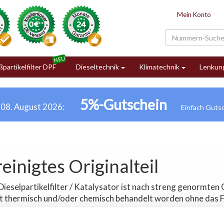
Mein Konto
partikelfilter DPF
Dieseltechnik
Klimatechnik
Lenkun
5%-Gutschein
h 08. August 2026:
einigtes Originalteil
Dieselpartikelfilter / Katalysator ist nach streng genormte
ist thermisch und/oder chemisch behandelt worden ohne das F
rteile beim Kauf eines originalen, gereinigten Ersatz-Dieselp