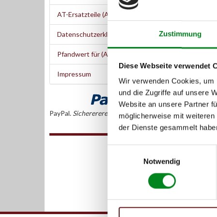
Nahezu
AT-Ersatzteile (Austauschteile)
100% O
100% 
Zustimmung
Datenschutzerklärung
Streng
ideal 
Pfandwert für (Alt-)Teile
Sofort
Diese Webseite verwendet 
Ãœber
Impressum
20 Jah
Wir verwenden Cookies, um I
und die Zugriffe auf unsere 
Website an unsere Partner fü
PayPal.
Sicherererer.
möglicherweise mit weiteren
der Dienste gesammelt habe
Einwilligungsauswahl
Notwendig