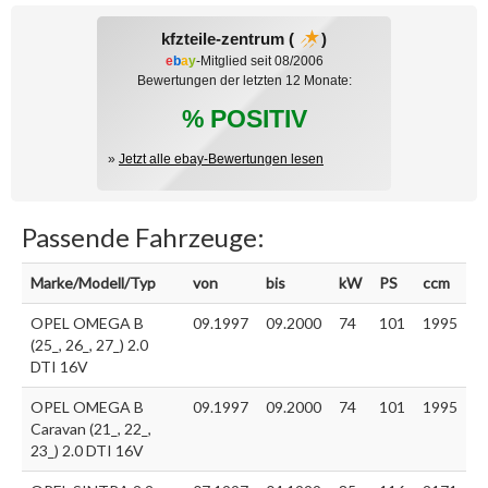
kfzteile-zentrum (
)
e
b
a
y
-Mitglied seit 08/2006
Bewertungen der letzten 12 Monate:
% POSITIV
»
Jetzt alle ebay-Bewertungen lesen
Passende Fahrzeuge:
Marke/Modell/Typ
von
bis
kW
PS
ccm
OPEL OMEGA B
09.1997
09.2000
74
101
1995
(25_, 26_, 27_) 2.0
DTI 16V
OPEL OMEGA B
09.1997
09.2000
74
101
1995
Caravan (21_, 22_,
23_) 2.0 DTI 16V