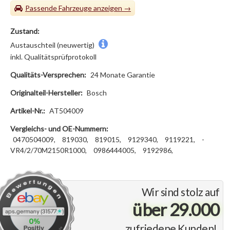
Passende Fahrzeuge
Zustand:
Austauschteil (neuwertig)
inkl. Qualitätsprüfprotokoll
Qualitäts-Versprechen:
24 Monate Garantie
Originalteil-Hersteller:
Bosch
Artikel-Nr.:
AT504009
Vergleichs- und OE-Nummern:
0470504009,
819030,
­819015,
­9129340,
­9119221,
­
VR4/2/70M2150R1000,
­0986444005,
­9192986,
Wir sind stolz auf
über 29.000
zufriedene Kunden!