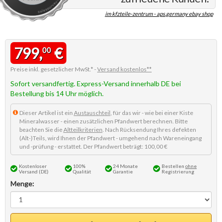
im kfzteile-zentrum - aps.germany ebay shop
799,
€
00
Preise inkl. gesetzlicher MwSt.* -
Versand kostenlos**
Sofort versandfertig. Express-Versand innerhalb DE bei
Bestellung bis 14 Uhr möglich.
Dieser Artikel ist ein
Austauschteil
, für das wir - wie bei einer Kiste
Mineralwasser - einen zusätzlichen Pfandwert berechnen. Bitte
beachten Sie die
Altteilkriterien
. Nach Rücksendung Ihres defekten
(Alt-)Teils, wird Ihnen der Pfandwert - umgehend nach Wareneingang
und -prüfung - erstattet. Der Pfandwert beträgt: 100,00 €
Kostenloser
100%
24 Monate
Bestellen
ohne
Versand (DE)
Qualität
Garantie
Registrierung
Menge: