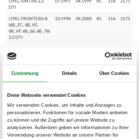
OPEL SINTRA 2.2
07.1997
04.1999
85
116
2171
DTI
OPEL FRONTERA B
10.1998
09.2000
85
116
2171
(6B_ZC, 6B_VF,
6B_VF, 6B_66, 6B_76)
2.2 DTI
Zur exakten Fahrzeug-Identifizierung können Sie auch unseren
Support kontaktieren (
Chat
, Telefon oder E-Mail).
Wir benötigen folgende Fahrzeugdaten:
Schlüsselnummer
zu 2
Zustimmung
Details
Über Cookies
(2.1) und zu 3 (2.2) oder
Fahrgestellnummer
.
Passendes Fahrzeug nicht dabei?
Diese Webseite verwendet Cookies
Wir verwenden Cookies, um Inhalte und Anzeigen zu
Fahrzeug-Suche für AT-Einspritzpumpen
»
personalisieren, Funktionen für soziale Medien anbieten
Oder einfach
im Chat
nachfragen.
zu können und die Zugriffe auf unsere Website zu
analysieren. Außerdem geben wir Informationen zu Ihrer
Hersteller/EU Verantwortliche
Verwendung unserer Website an unsere Partner für