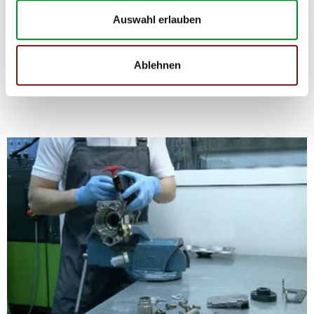
Die Qualität und Lebensdauer eines überholten Einspritzpumpe ist
Auswahl erlauben
mit denen einer neuen Einspritzpumpe vergleichbar.
Durch die Verwendung von Originalteilen und qualitativ
gleichwertigen Teilen beträgt ihr Preis jedoch
weniger als
50%
des Preises einer Originaleinspritzpumpe. Auf diese
Ablehnen
Weise können Reparatur- und
Instandhaltungskosten reduziert werden.