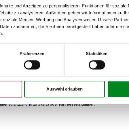
08.1999
01
nhalte und Anzeigen zu personalisieren, Funktionen für soziale
Website zu analysieren. Außerdem geben wir Informationen zu I
08.1999
01
r soziale Medien, Werbung und Analysen weiter. Unsere Partner
06.1997
04
 Daten zusammen, die Sie ihnen bereitgestellt haben oder die s
n.
06.1997
07
06.1997
07
Präferenzen
Statistiken
08.1999
07
09.1997
09
09.1997
09
Auswahl erlauben
h unseren Support kontaktieren (
Chat
, Telefon oder E-Mail).
mmer
zu 2 (2.1) und zu 3 (2.2) oder
Fahrgestellnummer
.