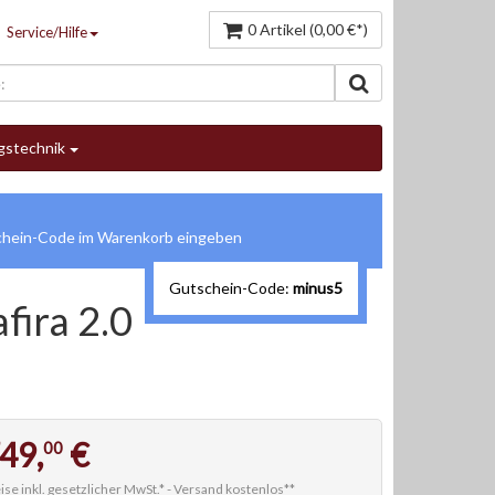
0 Artikel (0,00 €*)
Service/Hilfe
gstechnik
Gutschein-Code:
minus5
fira 2.0
49,
€
00
ise inkl. gesetzlicher MwSt.* -
Versand kostenlos**