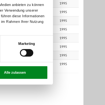
.2005
74
101
1995
 Medien anbieten zu können
hrer Verwendung unserer
.2005
74
101
1995
 führen diese Informationen
.2002
74
101
1995
ie im Rahmen Ihrer Nutzung
.2003
74
101
1995
.2003
74
101
1995
Marketing
.2004
74
101
1995
.2000
74
101
1995
.2000
74
101
1995
Alle zulassen