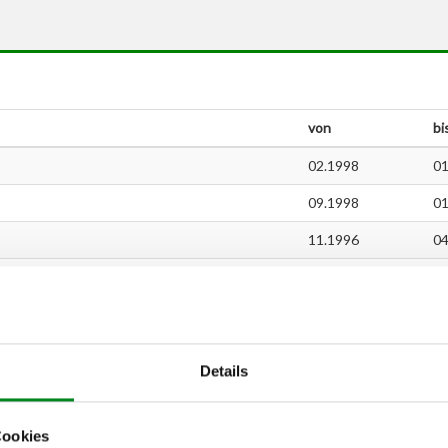
von
bi
02.1998
01
09.1998
01
11.1996
04
01.1999
04
11.1996
06
11.1996
06
Details
10.1999
06
02.1998
07
Cookies