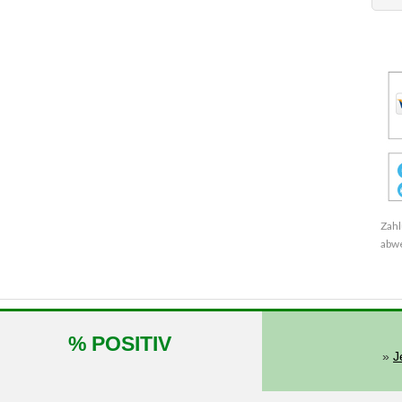
Zahl
abw
% POSITIV
»
J