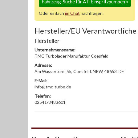
Fahrzeug-Suche für AT-Einspritzpumpen
»
Oder einfach
im Chat
nachfragen.
Hersteller/EU Verantwortliche
Hersteller
Unternehmensname:
TMC Turbolader Manufaktur Coesfeld
Adresse:
Am Wasserturm 55, Coesfeld, NRW, 48653, DE
E-Mail:
info@tmc-turbo.de
Telefon:
02541/8483601