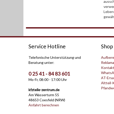
aussch
verwen
Leben
gewähr
Service Hotline
Shop 
Telefonische Unterstützung und
Aufbere
Beratung unter:
Reklama
Kontak
WhatsA
0 25 41 - 84 83 601
AT-Ersat
Mo-Fr, 08:00 - 17:00 Uhr
Altteil-
Pfandwer
kfzteile-zentrum.de
Am Wasserturm 55
48653 Coesfeld (NRW)
Anfahrt berechnen