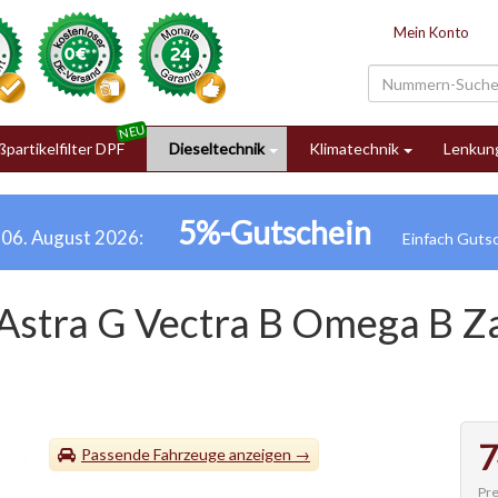
Mein Konto
partikelfilter DPF
Dieseltechnik
Klimatechnik
Lenkun
5%-Gutschein
h 06. August 2026:
Astra G Vectra B Omega B Za
7
Passende Fahrzeuge
Pre