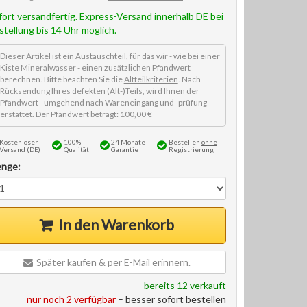
fort versandfertig. Express-Versand innerhalb DE bei
stellung bis 14 Uhr möglich.
Dieser Artikel ist ein
Austauschteil
, für das wir - wie bei einer
Kiste Mineralwasser - einen zusätzlichen Pfandwert
berechnen. Bitte beachten Sie die
Altteilkriterien
. Nach
Rücksendung Ihres defekten (Alt-)Teils, wird Ihnen der
Pfandwert - umgehend nach Wareneingang und -prüfung -
erstattet. Der Pfandwert beträgt: 100,00 €
Kostenloser
100%
24 Monate
Bestellen
ohne
Versand (DE)
Qualität
Garantie
Registrierung
nge:
In den Warenkorb
Später kaufen & per E-Mail erinnern.
bereits 12 verkauft
nur noch 2 verfügbar
– besser sofort bestellen