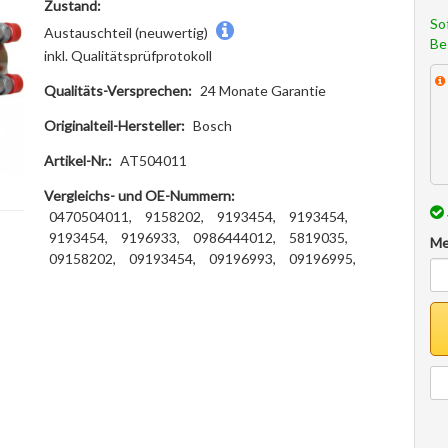
Zustand:
So
Austauschteil (neuwertig)
Be
inkl. Qualitätsprüfprotokoll
Qualitäts-Versprechen:
24 Monate Garantie
Originalteil-Hersteller:
Bosch
Artikel-Nr.:
AT504011
Vergleichs- und OE-Nummern:
0470504011,
9158202,
9193454,
9193454,
9193454,
9196933,
0986444012,
5819035,
Me
09158202,
09193454,
09196993,
09196995,