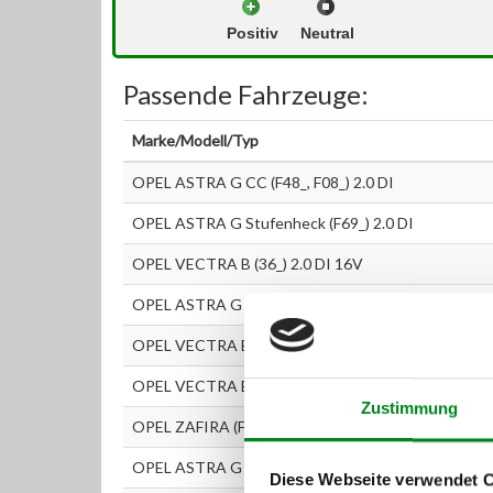
Positiv
Neutral
Passende Fahrzeuge:
Marke/Modell/Typ
OPEL ASTRA G CC (F48_, F08_) 2.0 DI
OPEL ASTRA G Stufenheck (F69_) 2.0 DI
OPEL VECTRA B (36_) 2.0 DI 16V
OPEL ASTRA G Kasten (F70) 2.0 DI
OPEL VECTRA B Caravan (31_) 2.0 DI 16V
OPEL VECTRA B CC (38_) 2.0 DI 16V
Zustimmung
OPEL ZAFIRA (F75_) 2.0 DI 16V
OPEL ASTRA G Caravan (F35_) 2.0 DI
Diese Webseite verwendet 