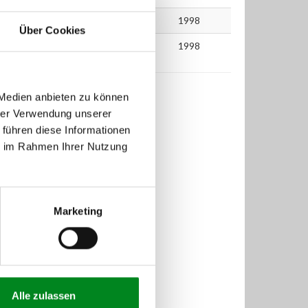
08.2007
85
115
1998
Über Cookies
08.2007
85
115
1998
 Medien anbieten zu können
hrer Verwendung unserer
 führen diese Informationen
ie im Rahmen Ihrer Nutzung
Marketing
Alle zulassen