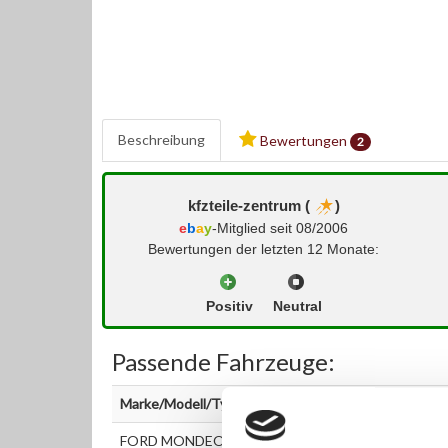
Beschreibung
Bewertungen
2
kfzteile-zentrum (
)
e
b
a
y
-Mitglied seit 08/2006
Bewertungen der letzten 12 Monate:
Positiv
Neutral
Passende Fahrzeuge:
Marke/Modell/Typ
FORD MONDEO III (B5Y) 2.0 16V TDDi / TDCi