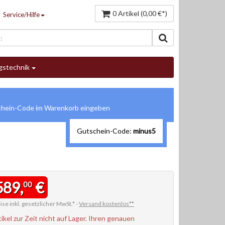
0 Artikel (0,00 €*)
Service/Hilfe
gstechnik
Gutschein-Code:
minus5
589,
€
00
ise inkl. gesetzlicher MwSt.* -
Versand kostenlos**
tikel zur Zeit nicht auf Lager. Ihren genauen