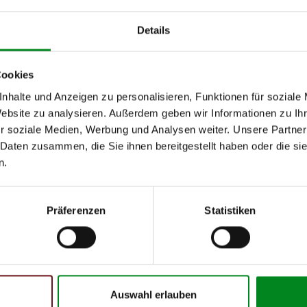
Ci
11.2000
Details
/ TDCi
11.2000
Cookies
h unseren Support kontaktieren (
Chat
, Telefon oder E-Mail).
nhalte und Anzeigen zu personalisieren, Funktionen für soziale
mmer
zu 2 (2.1) und zu 3 (2.2) oder
Fahrgestellnummer
.
Website zu analysieren. Außerdem geben wir Informationen zu I
r soziale Medien, Werbung und Analysen weiter. Unsere Partner
 Daten zusammen, die Sie ihnen bereitgestellt haben oder die s
n.
Präferenzen
Statistiken
 Person
Auswahl erlauben