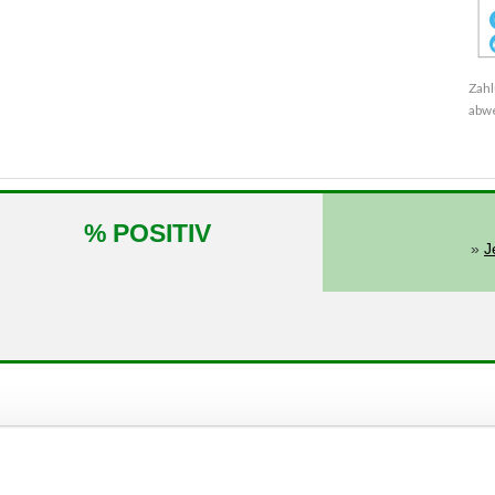
Zahl
abw
% POSITIV
»
J
von
11.2000