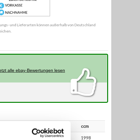
ungs- und Lieferarten können außerhalb von Deutschland
eichen.
etzt alle ebay-Bewertungen lesen
bis
kW
PS
ccm
08.2007
85
115
1998