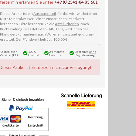
efertermin erfahren Sie unter
+49 (0)2541-84 83 601
Dieser Artikel ist ein
Austauschteil
, für das wir - wie bei einer
Kiste Mineralwasser - einen zusätzlichen Pfandwert
berechnen. Bitte beachten Sie die
Altteilkriterien
. Nach
Rücksendung Ihres defekten (Alt-)Teils, wird Ihnen der
Pfandwert - umgehend nach Wareneingang und -prüfung -
erstattet. Der Pfandwert beträgt: 100,00 €
Kostenloser
100%
24 Monate
Bestellen
ohne
Versand (DE)
Qualität
Garantie
Registrierung
Dieser Artikel steht derzeit nicht zur Verfügung!