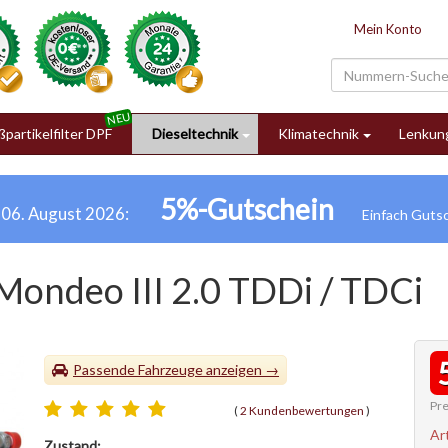
Mein Konto
partikelfilter DPF
Dieseltechnik
Klimatechnik
Lenkun
5%-Gutschein
h 06. August 2026:
Mondeo III 2.0 TDDi / TDCi
Passende Fahrzeuge
Pre
(
2 Kundenbewertungen
)
Ar
Zustand: