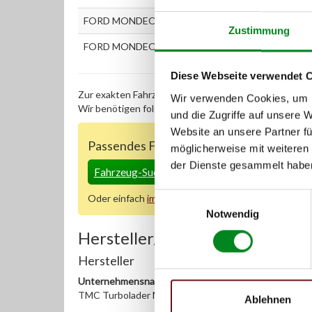
FORD MONDEO III Kombi (BWY) 2.0 16V TDDi / TD
Zustimmung
FORD MONDEO III Stufenheck (B4Y) 2.0 16V TDDi 
Diese Webseite verwendet 
Zur exakten Fahrzeug-Identifizierung können Sie auc
Wir verwenden Cookies, um I
Wir benötigen folgende Fahrzeugdaten:
Schlüsselnu
und die Zugriffe auf unsere 
Website an unsere Partner fü
Passendes Fahrzeug nicht dabei?
möglicherweise mit weiteren
der Dienste gesammelt habe
Fahrzeug-Suche für AT-Einspritzpumpen
»
Einwilligungsauswahl
Oder einfach
im Chat
nachfragen.
Notwendig
Hersteller/EU Verantwortliche
Hersteller
Unternehmensname:
TMC Turbolader Manufaktur Coesfeld
Ablehnen