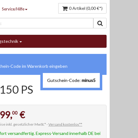
0 Artikel (0,00 €*)
Service/Hilfe
gstechnik
Gutschein-Code:
minus5
 150 PS
99,
€
00
ise inkl. gesetzlicher MwSt.* -
Versand kostenlos**
fort versandfertig. Express-Versand innerhalb DE bei