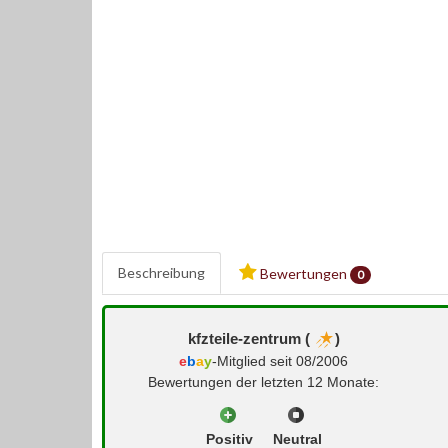
Beschreibung
Bewertungen
0
kfzteile-zentrum (
)
e
b
a
y
-Mitglied seit 08/2006
Bewertungen der letzten 12 Monate:
Positiv
Neutral