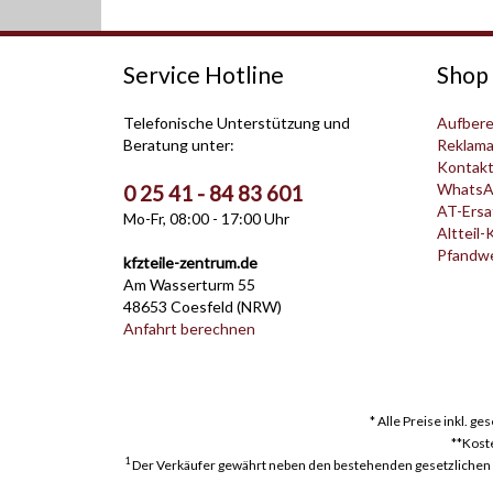
Service Hotline
Shop 
Telefonische Unterstützung und
Aufbere
Beratung unter:
Reklama
Kontak
WhatsA
0 25 41 - 84 83 601
AT-Ersat
Mo-Fr, 08:00 - 17:00 Uhr
Altteil-
Pfandwer
kfzteile-zentrum.de
Am Wasserturm 55
48653 Coesfeld (NRW)
Anfahrt berechnen
* Alle Preise inkl. g
**Kost
1
Der Verkäufer gewährt neben den bestehenden gesetzlichen Mä