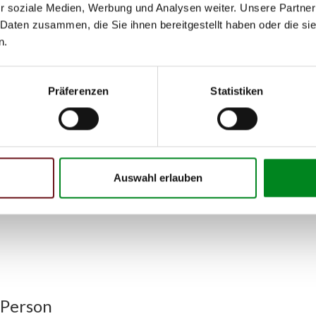
07.1998
11.
r soziale Medien, Werbung und Analysen weiter. Unsere Partner
 Daten zusammen, die Sie ihnen bereitgestellt haben oder die s
09.1997
11.
n.
09.1997
11.
12.1998
11.
Präferenzen
Statistiken
12.1998
11.
h unseren Support kontaktieren (
Chat
, Telefon oder E-Mail).
mmer
zu 2 (2.1) und zu 3 (2.2) oder
Fahrgestellnummer
.
Auswahl erlauben
 Person