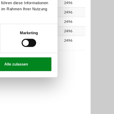
2000
110
150
2496
 führen diese Informationen
ie im Rahmen Ihrer Nutzung
2000
110
150
2496
2000
110
150
2496
2000
110
150
2496
Marketing
2000
110
150
2496
Alle zulassen