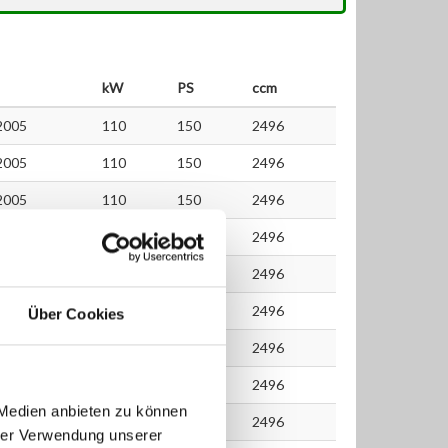
kW
PS
ccm
2005
110
150
2496
2005
110
150
2496
2005
110
150
2496
2005
110
150
2496
2000
110
150
2496
2000
110
150
2496
Über Cookies
2001
110
150
2496
2001
110
150
2496
 Medien anbieten zu können
2000
110
150
2496
hrer Verwendung unserer