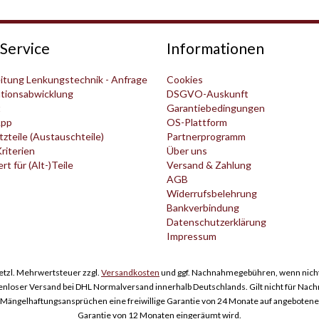
Service
Informationen
itung Lenkungstechnik - Anfrage
Cookies
tionsabwicklung
DSGVO-Auskunft
t
Garantiebedingungen
pp
OS-Plattform
zteile (Austauschteile)
Partnerprogramm
Kriterien
Über uns
t für (Alt-)Teile
Versand & Zahlung
AGB
Widerrufsbelehrung
Bankverbindung
Datenschutzerklärung
Impressum
esetzl. Mehrwertsteuer zzgl.
Versandkosten
und ggf. Nachnahmegebühren, wenn nicht
enloser Versand bei DHL Normalversand innerhalb Deutschlands. Gilt nicht für Nac
ngelhaftungsansprüchen eine freiwillige Garantie von 24 Monate auf angebotene Er
Garantie von 12 Monaten eingeräumt wird.