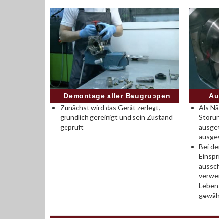
Demontage aller Baugruppen
Au
Zunächst wird das Gerät zerlegt,
Als Nä
gründlich gereinigt und sein Zustand
Störun
geprüft
ausge
ausge
Bei de
Einsp
aussch
verwen
Leben
gewähr