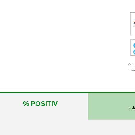
Zahl
abw
% POSITIV
»
J