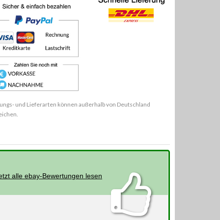
ungs- und Lieferarten können außerhalb von Deutschland
eichen.
etzt alle ebay-Bewertungen lesen