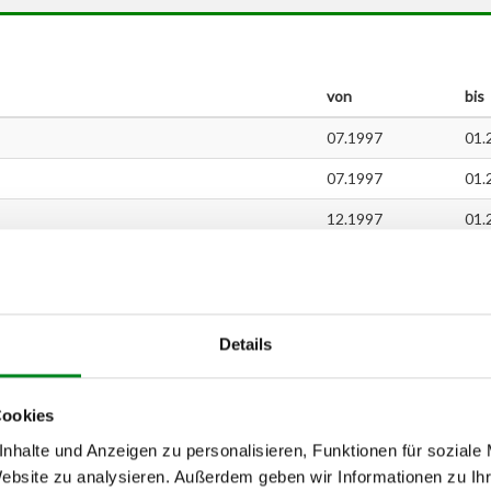
von
bis
07.1997
01.
07.1997
01.
12.1997
01.
12.1997
01.
01.1997
04.
07.1997
04.
Details
09.1997
09.
Cookies
09.1997
09.
nhalte und Anzeigen zu personalisieren, Funktionen für soziale
07.1998
11.
Website zu analysieren. Außerdem geben wir Informationen zu I