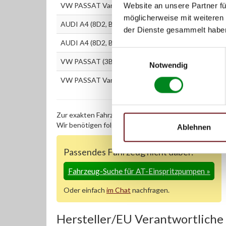
VW PASSAT Variant (3B5) 2.5 TDI
Website an unsere Partner fü
möglicherweise mit weiteren
AUDI A4 (8D2, B5) 2.5 TDI
der Dienste gesammelt habe
AUDI A4 (8D2, B5) 2.5 TDI quattro
Einwilligungsauswahl
VW PASSAT (3B2) 2.5 TDI Syncro/4motion
Notwendig
VW PASSAT Variant (3B5) 2.5 TDI Syncro/4motion
Zur exakten Fahrzeug-Identifizierung können Sie auc
Wir benötigen folgende Fahrzeugdaten:
Schlüsselnu
Ablehnen
Passendes Fahrzeug nicht dabei?
Fahrzeug-Suche für AT-Einspritzpumpen
»
Oder einfach
im Chat
nachfragen.
Hersteller/EU Verantwortliche