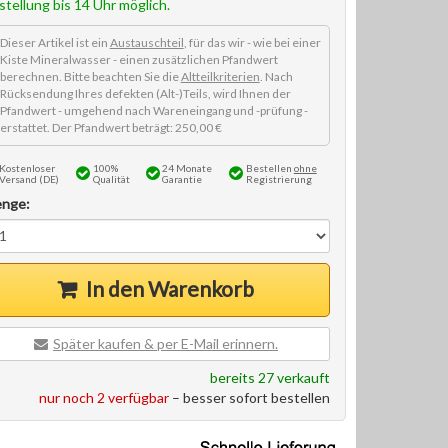
stellung bis 14 Uhr möglich.
Dieser Artikel ist ein
Austauschteil
, für das wir - wie bei einer
Kiste Mineralwasser - einen zusätzlichen Pfandwert
berechnen. Bitte beachten Sie die
Altteilkriterien
. Nach
Rücksendung Ihres defekten (Alt-)Teils, wird Ihnen der
Pfandwert - umgehend nach Wareneingang und -prüfung -
erstattet. Der Pfandwert beträgt: 250,00 €
Kostenloser
100%
24 Monate
Bestellen
ohne
Versand (DE)
Qualität
Garantie
Registrierung
nge:
In den Warenkorb
Später kaufen & per E-Mail erinnern.
bereits 27 verkauft
nur noch 2 verfügbar
– besser sofort bestellen