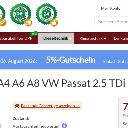
Mein Konto
partikelfilter DPF
Dieseltechnik
Klimatechnik
Lenkun
5%-Gutschein
h 06. August 2026:
A4 A6 A8 VW Passat 2.5 TDi
7
Passende Fahrzeuge
Pre
Zustand:
So
Austauschteil (neuwertig)