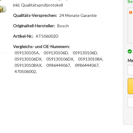
Be
inkl. Qualitätsprüfprotokoll
Qualitäts-Versprechen:
24 Monate Garantie
Originalteil-Hersteller:
Bosch
Artikel-Nr.:
AT506002D
Vergleichs- und OE-Nummern:
059130105A,
059130106D,
059130106D,
059130106DX,
059130106DX,
059130108A,
Me
059130108AX,
0986444067,
0986444067,
470506002,