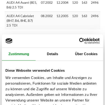
AUDI A4 Avant (8E5,
07.2002
12.2004
120
163
2496
B6) 2.5 TDI
AUDI A4 Cabriolet
08.2002
12.2005
120
163
2496
(8H7, B6, 8HE, B7)
2.5 TDI
Zur exakten Fahrzeug-Identifizierung können Sie auch unseren
Support kontaktieren (
Chat
, Telefon oder E-Mail).
Wir benötigen folgende Fahrzeugdaten:
Schlüsselnummer
zu 2
Zustimmung
Details
Über Cookies
(2.1) und zu 3 (2.2) oder
Fahrgestellnummer
.
Passendes Fahrzeug nicht dabei?
Diese Webseite verwendet Cookies
Fahrzeug-Suche für AT-Einspritzpumpen
»
Wir verwenden Cookies, um Inhalte und Anzeigen zu
personalisieren, Funktionen für soziale Medien anbieten
Oder einfach
im Chat
nachfragen.
zu können und die Zugriffe auf unsere Website zu
analysieren. Außerdem geben wir Informationen zu Ihrer
Hersteller/EU Verantwortliche
Verwendung unserer Website an unsere Partner für