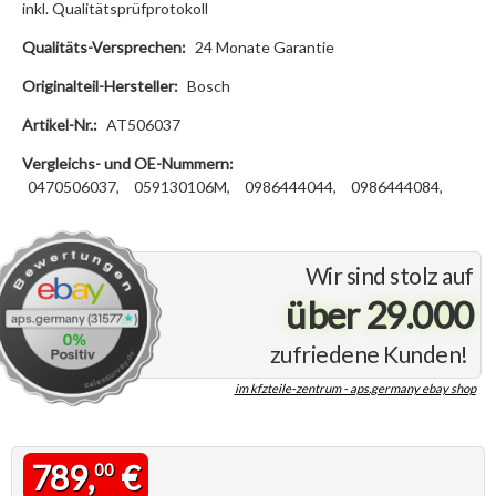
inkl. Qualitätsprüfprotokoll
Qualitäts-Versprechen:
24 Monate Garantie
Originalteil-Hersteller:
Bosch
Artikel-Nr.:
AT506037
Vergleichs- und OE-Nummern:
0470506037,
059130106M,
0986444044,
0986444084,
Wir sind stolz auf
über 29.000
zufriedene Kunden!
im kfzteile-zentrum - aps.germany ebay shop
789,
€
00