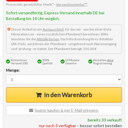
Preise inkl. gesetzlicher MwSt.* -
Versand kostenlos**
Sofort versandfertig. Express-Versand innerhalb DE bei
Bestellung bis 14 Uhr möglich.
Dieser Artikel ist ein
Austauschteil
, für das wir - wie bei einer Kiste
Mineralwasser - einen zusätzlichen Pfandwert berechnen. Bitte
beachten Sie die
Altteilkriterien
. Nach Rücksendung Ihres defekten
(Alt-)Teils, wird Ihnen der Pfandwert - umgehend nach Wareneingang
und -prüfung - erstattet. Der Pfandwert beträgt: 350,00 €
Kostenloser
100%
24 Monate
Bestellen
ohne
Versand (DE)
Qualität
Garantie
Registrierung
Menge:
In den Warenkorb
Später kaufen & per E-Mail erinnern.
bereits 33 verkauft
nur noch 3 verfügbar
– besser sofort bestellen