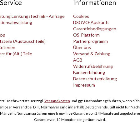
Service
Informationen
itung Lenkungstechnik - Anfrage
Cookies
tionsabwicklung
DSGVO-Auskunft
t
Garantiebedingungen
pp
OS-Plattform
zteile (Austauschteile)
Partnerprogramm
Kriterien
Über uns
t für (Alt-)Teile
Versand & Zahlung
AGB
Widerrufsbelehrung
Bankverbindung
Datenschutzerklärung
Impressum
esetzl. Mehrwertsteuer zzgl.
Versandkosten
und ggf. Nachnahmegebühren, wenn nicht
enloser Versand bei DHL Normalversand innerhalb Deutschlands. Gilt nicht für Nac
ngelhaftungsansprüchen eine freiwillige Garantie von 24 Monate auf angebotene Er
Garantie von 12 Monaten eingeräumt wird.