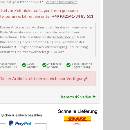
ise inkl. gesetzlicher MwSt.* -
Versand kostenlos**
tikel zur Zeit nicht auf Lager. Ihren genauen
efertermin erfahren Sie unter
+49 (0)2541-84 83 601
Dieser Artikel ist ein
Austauschteil
, für das wir - wie bei einer
Kiste Mineralwasser - einen zusätzlichen Pfandwert
berechnen. Bitte beachten Sie die
Altteilkriterien
. Nach
Rücksendung Ihres defekten (Alt-)Teils, wird Ihnen der
Pfandwert - umgehend nach Wareneingang und -prüfung -
erstattet. Der Pfandwert beträgt: 150,00 €
Kostenloser
100%
24 Monate
Bestellen
ohne
Versand (DE)
Qualität
Garantie
Registrierung
Dieser Artikel steht derzeit nicht zur Verfügung!
bereits 49 verkauft