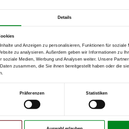
von
Details
M
02.2005
07.2004
Cookies
nhalte und Anzeigen zu personalisieren, Funktionen für soziale
h unseren Support kontaktieren (
Chat
, Telefon oder E-Mail).
Website zu analysieren. Außerdem geben wir Informationen zu I
mmer
zu 2 (2.1) und zu 3 (2.2) oder
Fahrgestellnummer
.
r soziale Medien, Werbung und Analysen weiter. Unsere Partner
 Daten zusammen, die Sie ihnen bereitgestellt haben oder die s
n.
Präferenzen
Statistiken
 Person
Auswahl erlauben