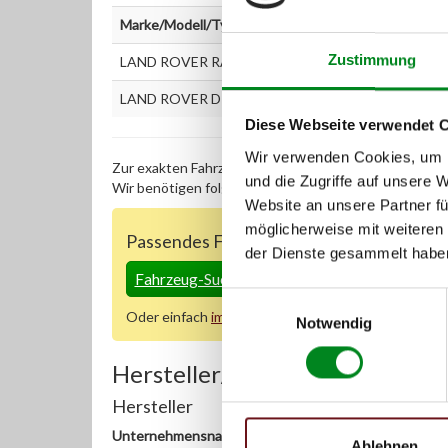
Marke/Modell/Typ
Zustimmung
LAND ROVER RANGE ROVER SPORT (LS) 2.7 TDV
LAND ROVER DISCOVERY III (TAA) 2.7 TD
Diese Webseite verwendet 
Wir verwenden Cookies, um I
Zur exakten Fahrzeug-Identifizierung können Sie auc
und die Zugriffe auf unsere 
Wir benötigen folgende Fahrzeugdaten:
Schlüsselnu
Website an unsere Partner fü
möglicherweise mit weiteren
Passendes Fahrzeug nicht dabei?
der Dienste gesammelt habe
Fahrzeug-Suche für AT-Einspritzpumpen
»
Einwilligungsauswahl
Oder einfach
im Chat
nachfragen.
Notwendig
Hersteller/EU Verantwortliche
Hersteller
Unternehmensname:
Ablehnen