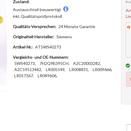
Zustand:
Pre
Austauschteil (neuwertig)
Ar
Li
inkl. Qualitätsprüfprotokoll
Qualitäts-Versprechen:
24 Monate Garantie
Originalteil-Hersteller:
Siemens
Artikel-Nr.:
AT5WS40273
Vergleichs- und OE-Nummern:
5WS40273,
7H2Q9B395CH,
A2C20003282,
A2C59513482,
LR005549,
LR008831,
LR009666,
LR017367,
LR049606,