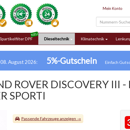
Mein Konto
partikelfilter DPF
Dieseltechnik
Klimatechnik
Lenkun
5%-Gutschein
h 08. August 2026:
D ROVER DISCOVERY III -
R SPORTI
Passende Fahrzeuge