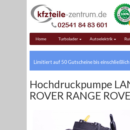
Home
Turbolader
Autoelektrik
Ruß
Limitiert auf 50 Gutscheine bis einschließlic
Hochdruckpumpe LAN
ROVER RANGE ROVE