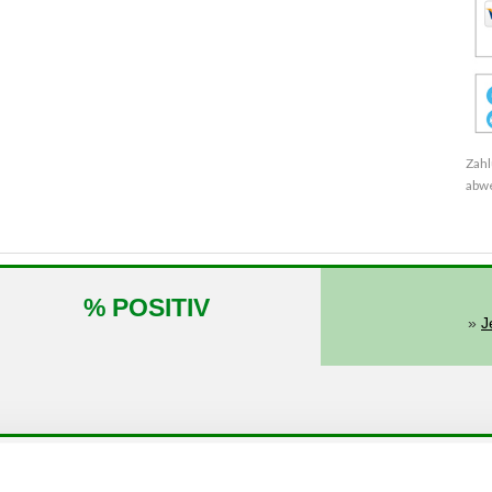
Zahl
abw
% POSITIV
»
J