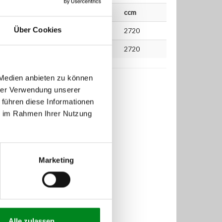
bis
kW
PS
ccm
Über Cookies
140
190
2720
140
190
2720
 Medien anbieten zu können
hrer Verwendung unserer
 führen diese Informationen
ie im Rahmen Ihrer Nutzung
Marketing
Alle zulassen