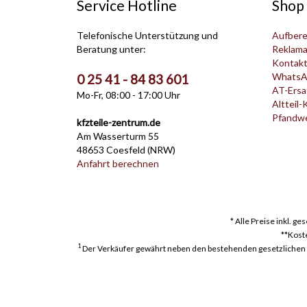
Service Hotline
Shop 
Telefonische Unterstützung und
Aufbere
Beratung unter:
Reklama
Kontak
WhatsA
0 25 41 - 84 83 601
AT-Ersat
Mo-Fr, 08:00 - 17:00 Uhr
Altteil-
Pfandwer
kfzteile-zentrum.de
Am Wasserturm 55
48653 Coesfeld (NRW)
Anfahrt berechnen
* Alle Preise inkl. g
**Kost
1
Der Verkäufer gewährt neben den bestehenden gesetzlichen Mä