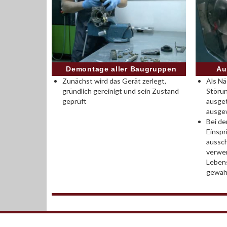
Demontage aller Baugruppen
Au
Zunächst wird das Gerät zerlegt,
Als Nä
gründlich gereinigt und sein Zustand
Störun
geprüft
ausge
ausge
Bei de
Einsp
aussch
verwen
Leben
gewähr