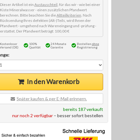
Dieser Artikel ist ein
Austauschteil
, für das wir - wie bei einer
Kiste Mineralwasser - einen zusätzlichen Pfandwert
berechnen. Bitte beachten Sie die
Altteilkriterien
. Nach
Rücksendung Ihres defekten (Alt-)Teils, wird Ihnen der
Pfandwert - umgehend nach Wareneingang und -prüfung -
erstattet. Der Pfandwert beträgt: 100,00 €
Kostenloser
100%
24 Monate
Bestellen
ohne
Versand (DE)
Qualität
Garantie
Registrierung
nge:
In den Warenkorb
Später kaufen & per E-Mail erinnern.
bereits 187 verkauft
nur noch 2 verfügbar
– besser sofort bestellen