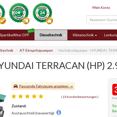
Mein Konto
partikelfilter DPF
Dieseltechnik
Klimatechnik
Lenkun
ltechnik
AT-Einspritzpumpen
Hochdruckpumpe - HYUNDAI TERR
HYUNDAI TERRACAN (HP) 2
Passende Fahrzeuge
(
23 Kundenbewertungen
)
Pre
So
Zustand:
Be
Austauschteil (neuwertig)