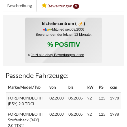
Beschreibung
Bewertungen
3
kfzteile-zentrum (
)
e
b
a
y
-Mitglied seit 08/2006
Bewertungen der letzten 12 Monate:
% POSITIV
»
Jetzt alle ebay-Bewertungen lesen
Passende Fahrzeuge:
Marke/Modell/Typ
von
bis
kW
PS
ccm
FORD MONDEO III
02.2003
06.2005
92
125
1998
(B5Y) 2.0 TDCi
FORD MONDEO III
02.2003
06.2005
92
125
1998
Stufenheck (B4Y)
2.0 TDCi