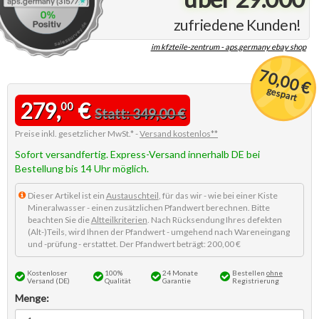
zufriedene Kunden!
im kfzteile-zentrum - aps.germany ebay shop
70,00 €
gespart
279,
€
00
Statt: 349,00 €
Preise inkl. gesetzlicher MwSt.* -
Versand kostenlos**
Sofort versandfertig. Express-Versand innerhalb DE bei
Bestellung bis 14 Uhr möglich.
Dieser Artikel ist ein
Austauschteil
, für das wir - wie bei einer Kiste
Mineralwasser - einen zusätzlichen Pfandwert berechnen. Bitte
beachten Sie die
Altteilkriterien
. Nach Rücksendung Ihres defekten
(Alt-)Teils, wird Ihnen der Pfandwert - umgehend nach Wareneingang
und -prüfung - erstattet. Der Pfandwert beträgt: 200,00 €
Kostenloser
100%
24 Monate
Bestellen
ohne
Versand (DE)
Qualität
Garantie
Registrierung
Menge: