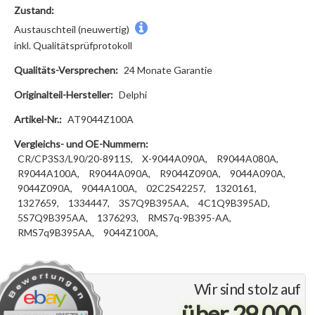
Zustand:
Austauschteil (neuwertig)
inkl. Qualitätsprüfprotokoll
Qualitäts-Versprechen:
24 Monate Garantie
Originalteil-Hersteller:
Delphi
Artikel-Nr.:
AT9044Z100A
Vergleichs- und OE-Nummern:
CR/CP3S3/L90/20-8911S,
X-9044A090A,
R9044A080A,
R9044A100A,
R9044A090A,
R9044Z090A,
9044A090A,
9044Z090A,
9044A100A,
02C2S42257,
1320161,
1327659,
1334447,
3S7Q9B395AA,
4C1Q9B395AD,
5S7Q9B395AA,
1376293,
RMS7q-9B395-AA,
RMS7q9B395AA,
9044Z100A,
Wir sind stolz auf
über 29.000