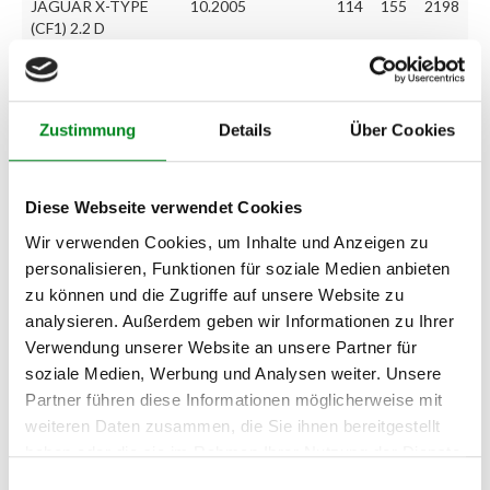
JAGUAR X-TYPE
10.2005
114
155
2198
(CF1) 2.2 D
JAGUAR X-TYPE
10.2005
114
155
2198
Estate 2.2 D
Zustimmung
Details
Über Cookies
FORD TRANSIT Bus
03.2004
05.2006
101
137
2402
(FD_ _, FB_ _, FS_ _,
FZ_ _, FC_ ) 2.4 TDCi
Diese Webseite verwendet Cookies
FORD TRANSIT
03.2004
05.2006
101
137
2402
Kasten (FA_ _) 2.4
Wir verwenden Cookies, um Inhalte und Anzeigen zu
TDCi
personalisieren, Funktionen für soziale Medien anbieten
zu können und die Zugriffe auf unsere Website zu
FORD TRANSIT
03.2004
05.2006
101
137
2402
analysieren. Außerdem geben wir Informationen zu Ihrer
Pritsche/Fahrgestell
(FM_ _, FN_ _) 2.4
Verwendung unserer Website an unsere Partner für
TDCi
soziale Medien, Werbung und Analysen weiter. Unsere
Partner führen diese Informationen möglicherweise mit
weiteren Daten zusammen, die Sie ihnen bereitgestellt
Zur exakten Fahrzeug-Identifizierung können Sie auch unseren
haben oder die sie im Rahmen Ihrer Nutzung der Dienste
Support kontaktieren (
Chat
, Telefon oder E-Mail).
gesammelt haben.
Wir benötigen folgende Fahrzeugdaten:
Schlüsselnummer
zu 2
Einwilligungsauswahl