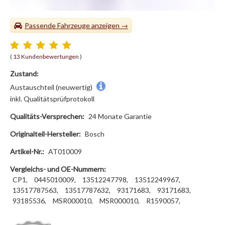
Passende Fahrzeuge
(
13 Kundenbewertungen
)
Zustand:
Austauschteil (neuwertig)
inkl. Qualitätsprüfprotokoll
Qualitäts-Versprechen:
24 Monate Garantie
Originalteil-Hersteller:
Bosch
Artikel-Nr.:
AT010009
Vergleichs- und OE-Nummern:
CP1,
0445010009,
13512247798,
13512249967,
13517787563,
13517787632,
93171683,
93171683,
93185536,
MSR000010,
MSR000010,
R1590057,