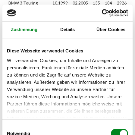
BMW 3 Touring
10.1999
02.2005
135
184
2926
(E46) 330 d
BMW 7 (E38) 730 d
08.1998
04.2000
135
184
2926
Zustimmung
Details
Über Cookies
BMW 5 (E39) 530 d
08.1998
09.2000
135
184
2926
BMW 5 Touring
08.1998
09.2000
135
184
2926
(E39) 530 d
Diese Webseite verwendet Cookies
BMW 5 Touring
09.2000
05.2004
142
193
2926
Wir verwenden Cookies, um Inhalte und Anzeigen zu
(E39) 530 d
personalisieren, Funktionen für soziale Medien anbieten
zu können und die Zugriffe auf unsere Website zu
BMW 5 (E39) 530 d
09.2000
06.2003
142
193
2926
analysieren. Außerdem geben wir Informationen zu Ihrer
BMW 7 (E38) 730 d
04.2000
11.2001
142
193
2926
Verwendung unserer Website an unsere Partner für
soziale Medien, Werbung und Analysen weiter. Unsere
Partner führen diese Informationen möglicherweise mit
Zur exakten Fahrzeug-Identifizierung können Sie auch unseren
weiteren Daten zusammen, die Sie ihnen bereitgestellt
Support kontaktieren (
Chat
, Telefon oder E-Mail).
haben oder die sie im Rahmen Ihrer Nutzung der Dienste
Wir benötigen folgende Fahrzeugdaten:
Schlüsselnummer
zu 2
gesammelt haben.
(2.1) und zu 3 (2.2) oder
Fahrgestellnummer
.
Einwilligungsauswahl
Notwendig