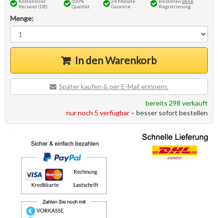
Kostenloser
100%
24 Monate
Bestellen
ohne
Versand (DE)
Qualität
Garantie
Registrierung
Menge:
In den Warenkorb
Später kaufen & per E-Mail erinnern.
bereits 298 verkauft
nur noch 5 verfügbar
– besser sofort bestellen