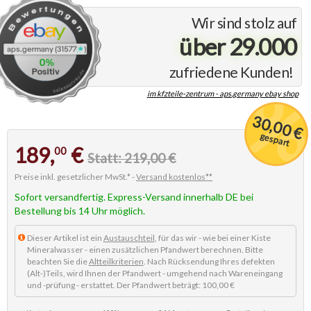
Wir sind stolz auf
über 29.000
zufriedene Kunden!
im kfzteile-zentrum - aps.germany ebay shop
30,00 €
gespart
189,
€
00
Statt: 219,00 €
Preise inkl. gesetzlicher MwSt.* -
Versand kostenlos**
Sofort versandfertig. Express-Versand innerhalb DE bei
Bestellung bis 14 Uhr möglich.
Dieser Artikel ist ein
Austauschteil
, für das wir - wie bei einer Kiste
Mineralwasser - einen zusätzlichen Pfandwert berechnen. Bitte
beachten Sie die
Altteilkriterien
. Nach Rücksendung Ihres defekten
(Alt-)Teils, wird Ihnen der Pfandwert - umgehend nach Wareneingang
und -prüfung - erstattet. Der Pfandwert beträgt: 100,00 €