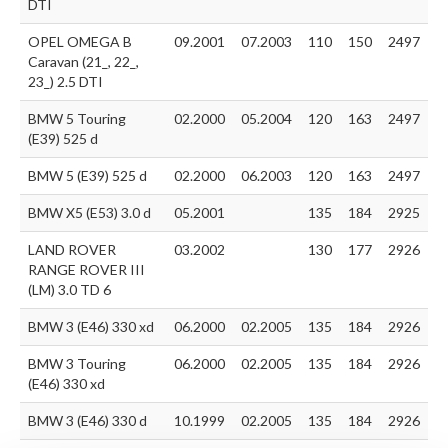
DTI
OPEL OMEGA B
09.2001
07.2003
110
150
2497
Caravan (21_, 22_,
23_) 2.5 DTI
BMW 5 Touring
02.2000
05.2004
120
163
2497
(E39) 525 d
BMW 5 (E39) 525 d
02.2000
06.2003
120
163
2497
BMW X5 (E53) 3.0 d
05.2001
135
184
2925
LAND ROVER
03.2002
130
177
2926
RANGE ROVER III
(LM) 3.0 TD 6
BMW 3 (E46) 330 xd
06.2000
02.2005
135
184
2926
BMW 3 Touring
06.2000
02.2005
135
184
2926
(E46) 330 xd
BMW 3 (E46) 330 d
10.1999
02.2005
135
184
2926