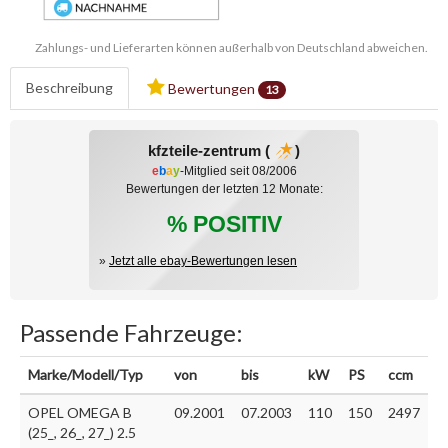
Zahlungs- und Lieferarten können außerhalb von Deutschland abweichen.
Beschreibung
Bewertungen
13
kfzteile-zentrum (
)
e
b
a
y
-Mitglied seit 08/2006
Bewertungen der letzten 12 Monate:
% POSITIV
»
Jetzt alle ebay-Bewertungen lesen
Passende Fahrzeuge:
Marke/Modell/Typ
von
bis
kW
PS
ccm
OPEL OMEGA B
09.2001
07.2003
110
150
2497
(25_, 26_, 27_) 2.5