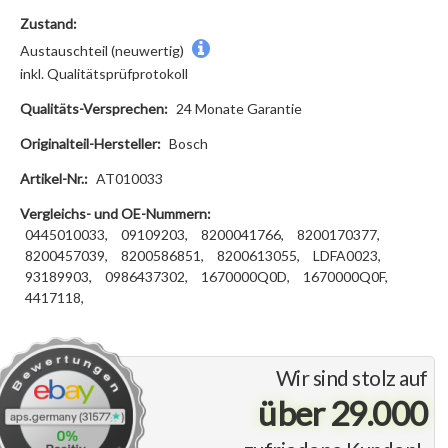
Zustand:
Austauschteil (neuwertig)
inkl. Qualitätsprüfprotokoll
Qualitäts-Versprechen:
24 Monate Garantie
Originalteil-Hersteller:
Bosch
Artikel-Nr.:
AT010033
Vergleichs- und OE-Nummern:
0445010033,
09109203,
8200041766,
8200170377,
8200457039,
8200586851,
8200613055,
LDFA0023,
93189903,
0986437302,
1670000Q0D,
1670000Q0F,
4417118,
Wir sind stolz auf
über 29.000