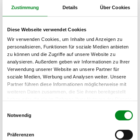
II
Zustimmung
Details
Über Cookies
Pritsche/Fahrgestell
(ED/HD/UD) 2.5 dCi
120
Diese Webseite verwendet Cookies
OPEL MOVANO
10.2001
84
115
2463
Wir verwenden Cookies, um Inhalte und Anzeigen zu
Combi (J9) 2.5 DTI
personalisieren, Funktionen für soziale Medien anbieten
OPEL MOVANO
10.2001
84
115
2463
zu können und die Zugriffe auf unsere Website zu
Kasten (F9) 2.5 DTI
analysieren. Außerdem geben wir Informationen zu Ihrer
Verwendung unserer Website an unsere Partner für
OPEL MOVANO
10.2001
84
115
2463
Kipper (H9) 2.5 DTI
soziale Medien, Werbung und Analysen weiter. Unsere
Partner führen diese Informationen möglicherweise mit
OPEL MOVANO
10.2001
84
115
2463
weiteren Daten zusammen, die Sie ihnen bereitgestellt
Pritsche/Fahrgestell
haben oder die sie im Rahmen Ihrer Nutzung der Dienste
(U9, E9) 2.5 DTI
gesammelt haben.
Einwilligungsauswahl
RENAULT TRAFIC II
03.2003
07.2003
99
135
2463
Notwendig
Bus (JL) 2.5 DTi
RENAULT TRAFIC II
03.2003
07.2003
99
135
2463
Präferenzen
Kasten (FL) 2.5 DTi