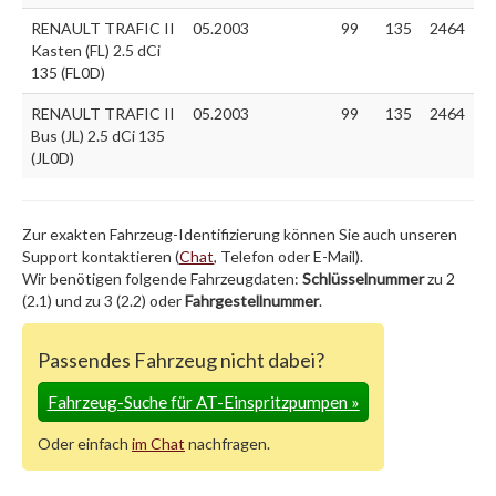
RENAULT TRAFIC II
05.2003
99
135
2464
Kasten (FL) 2.5 dCi
135 (FL0D)
RENAULT TRAFIC II
05.2003
99
135
2464
Bus (JL) 2.5 dCi 135
(JL0D)
Zur exakten Fahrzeug-Identifizierung können Sie auch unseren
Support kontaktieren (
Chat
, Telefon oder E-Mail).
Wir benötigen folgende Fahrzeugdaten:
Schlüsselnummer
zu 2
(2.1) und zu 3 (2.2) oder
Fahrgestellnummer
.
Passendes Fahrzeug nicht dabei?
Fahrzeug-Suche für AT-Einspritzpumpen
»
Oder einfach
im Chat
nachfragen.