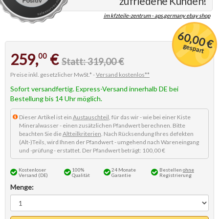
zufriedene Kunden!
im kfzteile-zentrum - aps.germany ebay shop
60,00 €
gespart
259,
€
00
Statt: 319,00 €
Preise inkl. gesetzlicher MwSt.* -
Versand kostenlos**
Sofort versandfertig. Express-Versand innerhalb DE bei
Bestellung bis 14 Uhr möglich.
Dieser Artikel ist ein
Austauschteil
, für das wir - wie bei einer Kiste
Mineralwasser - einen zusätzlichen Pfandwert berechnen. Bitte
beachten Sie die
Altteilkriterien
. Nach Rücksendung Ihres defekten
(Alt-)Teils, wird Ihnen der Pfandwert - umgehend nach Wareneingang
und -prüfung - erstattet. Der Pfandwert beträgt: 100,00 €
Kostenloser
100%
24 Monate
Bestellen
ohne
Versand (DE)
Qualität
Garantie
Registrierung
Menge: