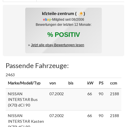
kfzteile-zentrum (
)
e
b
a
y
-Mitglied seit 08/2006
Bewertungen der letzten 12 Monate:
% POSITIV
»
Jetzt alle ebay-Bewertungen lesen
Passende Fahrzeuge:
2463
Marke/Modell/Typ
von
bis
kW
PS
ccm
NISSAN
07.2002
66
90
2188
INTERSTAR Bus
(X70) dCI 90
NISSAN
07.2002
66
90
2188
INTERSTAR Kasten
(X70) dCI 90