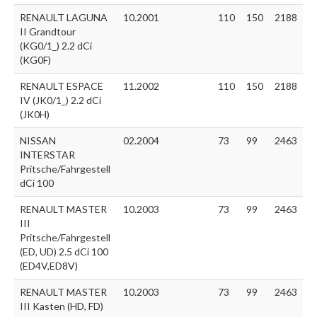
RENAULT LAGUNA
10.2001
110
150
2188
II Grandtour
(KG0/1_) 2.2 dCi
(KG0F)
RENAULT ESPACE
11.2002
110
150
2188
IV (JK0/1_) 2.2 dCi
(JK0H)
NISSAN
02.2004
73
99
2463
INTERSTAR
Pritsche/Fahrgestell
dCi 100
RENAULT MASTER
10.2003
73
99
2463
III
Pritsche/Fahrgestell
(ED, UD) 2.5 dCi 100
(ED4V,ED8V)
RENAULT MASTER
10.2003
73
99
2463
III Kasten (HD, FD)