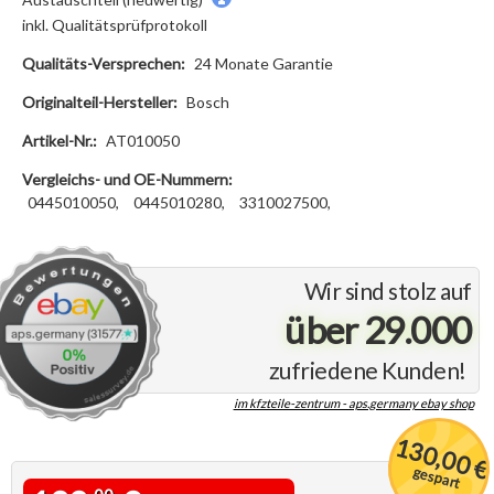
inkl. Qualitätsprüfprotokoll
Qualitäts-Versprechen:
24 Monate Garantie
Originalteil-Hersteller:
Bosch
Artikel-Nr.:
AT010050
Vergleichs- und OE-Nummern:
0445010050,
0445010280,
3310027500,
Wir sind stolz auf
über 29.000
zufriedene Kunden!
im kfzteile-zentrum - aps.germany ebay shop
130,00 €
gespart