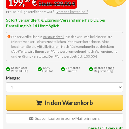
199,
€
00
Statt: 329,00 €
Preise inkl. gesetzlicher MwSt.* -
Versand kostenlos**
Sofort versandfertig. Express-Versand innerhalb DE bei
Bestellung bis 14 Uhr möglich.
Dieser Artikel ist ein
Austauschteil
, für das wir - wie bei einer Kiste
Mineralwasser - einen zusätzlichen Pfandwert berechnen. Bitte
beachten Sie die
Altteilkriterien
. Nach Rücksendung Ihres defekten
(Alt-)Teils, wird Ihnen der Pfandwert - umgehend nach Wareneingang
und -prüfung - erstattet. Der Pfandwert beträgt: 100,00 €
Kostenloser
100%
24 Monate
Bestellen
ohne
Versand (DE)
Qualität
Garantie
Registrierung
Menge:
In den Warenkorb
Später kaufen & per E-Mail erinnern.
bereits 30 verkauft