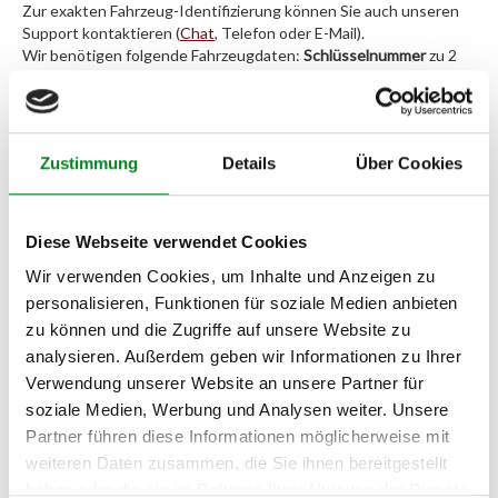
Zur exakten Fahrzeug-Identifizierung können Sie auch unseren
Support kontaktieren (
Chat
, Telefon oder E-Mail).
Wir benötigen folgende Fahrzeugdaten:
Schlüsselnummer
zu 2
(2.1) und zu 3 (2.2) oder
Fahrgestellnummer
.
Passendes Fahrzeug nicht dabei?
Zustimmung
Details
Über Cookies
Fahrzeug-Suche für AT-Einspritzpumpen
»
Oder einfach
im Chat
nachfragen.
Diese Webseite verwendet Cookies
Wir verwenden Cookies, um Inhalte und Anzeigen zu
Hersteller/EU Verantwortliche
personalisieren, Funktionen für soziale Medien anbieten
Person
zu können und die Zugriffe auf unsere Website zu
Hersteller
analysieren. Außerdem geben wir Informationen zu Ihrer
Unternehmensname:
Verwendung unserer Website an unsere Partner für
TMC Turbolader Manufaktur Coesfeld
soziale Medien, Werbung und Analysen weiter. Unsere
Partner führen diese Informationen möglicherweise mit
Adresse:
Am Wasserturm 55, Coesfeld, NRW, 48653, DE
weiteren Daten zusammen, die Sie ihnen bereitgestellt
haben oder die sie im Rahmen Ihrer Nutzung der Dienste
E-Mail: