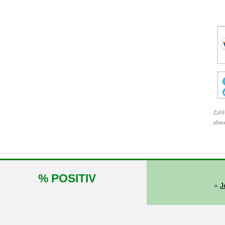
Zahl
abw
% POSITIV
»
J