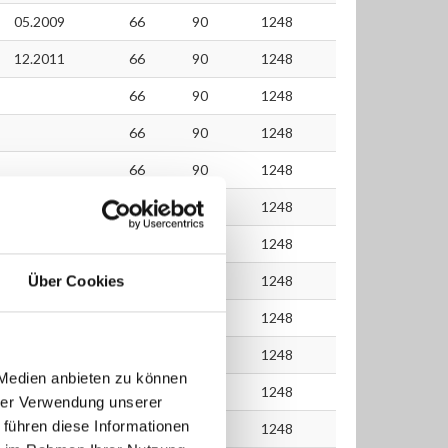
05.2009
66
90
1248
12.2011
66
90
1248
66
90
1248
66
90
1248
66
90
1248
66
90
1248
66
90
1248
66
90
1248
Über Cookies
66
90
1248
66
90
1248
 Medien anbieten zu können
66
90
1248
hrer Verwendung unserer
 führen diese Informationen
66
90
1248