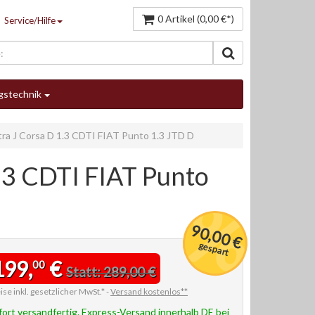
0 Artikel (0,00 €*)
Service/Hilfe
gstechnik
a J Corsa D 1.3 CDTI FIAT Punto 1.3 JTD D
.3 CDTI FIAT Punto
90,00 €
gespart
199,
€
00
Statt: 289,00 €
ise inkl. gesetzlicher MwSt.* -
Versand kostenlos**
fort versandfertig. Express-Versand innerhalb DE bei