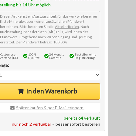
stellung bis 14 Uhr möglich.
Dieser Artikel ist ein
Austauschteil
, für das wir - wie bei einer
Kiste Mineralwasser - einen zusätzlichen Pfandwert
berechnen. Bitte beachten Sie die
Altteilkriterien
. Nach
Rücksendung Ihres defekten (Alt-)Teils, wird Ihnen der
Pfandwert - umgehend nach Wareneingang und -prüfung -
erstattet. Der Pfandwert beträgt: 100,00 €
Kostenloser
100%
24 Monate
Bestellen
ohne
Versand (DE)
Qualität
Garantie
Registrierung
nge:
In den Warenkorb
Später kaufen & per E-Mail erinnern.
bereits 64 verkauft
nur noch 2 verfügbar
– besser sofort bestellen