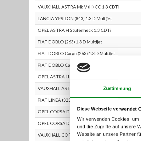
VAUXHALL ASTRA Mk V (H) CC 1.3 CDTI
LANCIA YPSILON (843) 1.3 D Multijet
OPEL ASTRA H Stufenheck 1.3 CDTi
FIAT DOBLO (263) 1.3 D Multijet
FIAT DOBLO Cargo (263) 1.3 D Multijet
FIAT DOBLO Cargo Pritsche/Fahrgestell (263) 1.3 D 
OPEL ASTRA H GTC 1.3 CDTI
VAUXHALL ASTRA Mk V (H) Sport Hatch 1.3 CDTi
Zustimmung
FIAT LINEA (323) 1.3 D Multijet
Diese Webseite verwendet 
OPEL CORSA D 1.3 CDTI
Wir verwenden Cookies, um I
OPEL CORSA D Van 1.3 CDTI
und die Zugriffe auf unsere 
Website an unsere Partner fü
VAUXHALL CORSAVAN Mk III (D) 1.3 CDTI