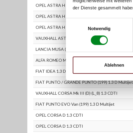
möglicherweise mit weiteren
OPEL ASTRA H Caravan 1.3 CDTI
der Dienste gesammelt habe
OPEL ASTRA H Schrägheck 1.3 CDTI
Einwilligungsauswahl
OPEL ASTRA H Van 1.3 CDTI
Notwendig
VAUXHALL ASTRAVAN Mk V (H) 1.3 CDTi
LANCIA MUSA (350) 1.3 D Multijet
ALFA ROMEO MITO (955) 1.3 JTDM
Ablehnen
FIAT IDEA 1.3 D Multijet
FIAT PUNTO / GRANDE PUNTO (199) 1.3 D Multijet
VAUXHALL CORSA Mk III (D) (L_8) 1.3 CDTI
FIAT PUNTO EVO Van (199) 1.3 D Multijet
OPEL CORSA D 1.3 CDTI
OPEL CORSA D 1.3 CDTI