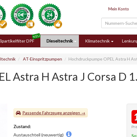
Mein Konto
partikelfilter DPF
Dieseltechnik
Klimatechnik
Lenkun
ltechnik
AT-Einspritzpumpen
Hochdruckpumpe OPEL Astra H Astr
 Astra H Astra J Corsa D 1
Passende Fahrzeuge
Zustand:
Pre
Austauschteil (neuwertig)
So