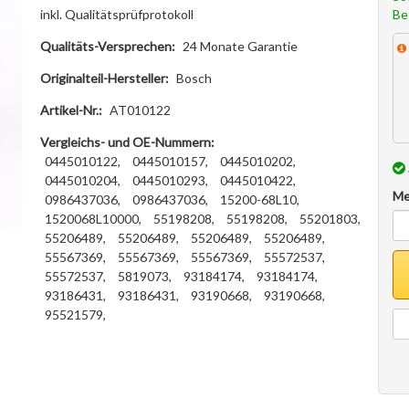
Be
inkl. Qualitätsprüfprotokoll
Qualitäts-Versprechen:
24 Monate Garantie
Originalteil-Hersteller:
Bosch
Artikel-Nr.:
AT010122
Vergleichs- und OE-Nummern:
0445010122,
0445010157,
0445010202,
0445010204,
0445010293,
0445010422,
Me
0986437036,
0986437036,
15200-68L10,
1520068L10000,
55198208,
55198208,
55201803,
55206489,
55206489,
55206489,
55206489,
55567369,
55567369,
55567369,
55572537,
55572537,
5819073,
93184174,
93184174,
93186431,
93186431,
93190668,
93190668,
95521579,