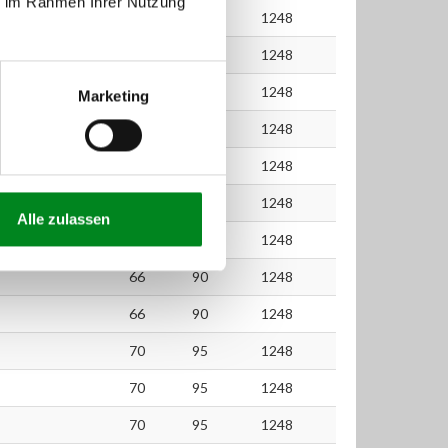
ie im Rahmen Ihrer Nutzung
66
90
1248
66
90
1248
66
90
1248
Marketing
66
90
1248
66
90
1248
66
90
1248
Alle zulassen
66
90
1248
66
90
1248
66
90
1248
70
95
1248
70
95
1248
70
95
1248