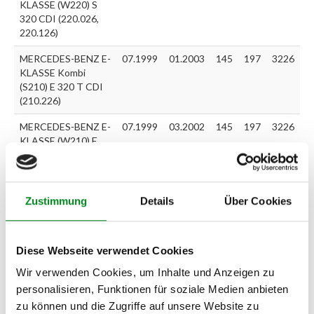
KLASSE (W220) S
320 CDI (220.026,
220.126)
MERCEDES-BENZ E-
07.1999
01.2003
145
197
3226
KLASSE Kombi
(S210) E 320 T CDI
(210.226)
MERCEDES-BENZ E-
07.1999
03.2002
145
197
3226
KLASSE (W210) E
320 CDI (210.026)
Zustimmung
Details
Über Cookies
Zur exakten Fahrzeug-Identifizierung können Sie auch unseren
Support kontaktieren (
Chat
, Telefon oder E-Mail).
Wir benötigen folgende Fahrzeugdaten:
Schlüsselnummer
zu 2
(2.1) und zu 3 (2.2) oder
Fahrgestellnummer
.
Diese Webseite verwendet Cookies
Wir verwenden Cookies, um Inhalte und Anzeigen zu
Passendes Fahrzeug nicht dabei?
personalisieren, Funktionen für soziale Medien anbieten
zu können und die Zugriffe auf unsere Website zu
Fahrzeug-Suche für AT-Einspritzpumpen
»