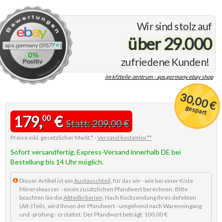
Wir sind stolz auf
über 29.000
zufriedene Kunden!
im kfzteile-zentrum - aps.germany ebay shop
30,00 €
gespart
179,
€
00
Statt: 209,00 €
Preise inkl. gesetzlicher MwSt.* -
Versand kostenlos**
Sofort versandfertig. Express-Versand innerhalb DE bei
Bestellung bis 14 Uhr möglich.
Dieser Artikel ist ein
Austauschteil
, für das wir - wie bei einer Kiste
Mineralwasser - einen zusätzlichen Pfandwert berechnen. Bitte
beachten Sie die
Altteilkriterien
. Nach Rücksendung Ihres defekten
(Alt-)Teils, wird Ihnen der Pfandwert - umgehend nach Wareneingang
und -prüfung - erstattet. Der Pfandwert beträgt: 100,00 €