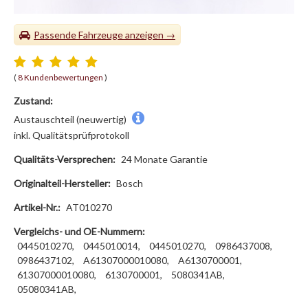
Passende Fahrzeuge
(
8 Kundenbewertungen
)
Zustand:
Austauschteil (neuwertig)
inkl. Qualitätsprüfprotokoll
Qualitäts-Versprechen:
24 Monate Garantie
Originalteil-Hersteller:
Bosch
Artikel-Nr.:
AT010270
Vergleichs- und OE-Nummern:
0445010270,
0445010014,
0445010270,
0986437008,
0986437102,
A61307000010080,
A6130700001,
61307000010080,
6130700001,
5080341AB,
05080341AB,