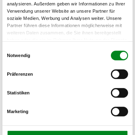
analysieren. Außerdem geben wir Informationen zu Ihrer
Oder einfach
im Chat
nachfragen.
Verwendung unserer Website an unsere Partner für
soziale Medien, Werbung und Analysen weiter. Unsere
Hersteller/EU Verantwortliche
Partner führen diese Informationen möglicherweise mit
Person
weiteren Daten zusammen, die Sie ihnen bereitgestellt
haben oder die sie im Rahmen Ihrer Nutzung der Dienste
Hersteller
gesammelt haben.
Einwilligungsauswahl
Unternehmensname:
Notwendig
TMC Turbolader Manufaktur Coesfeld
Adresse:
Präferenzen
Am Wasserturm 55, Coesfeld, NRW, 48653, DE
E-Mail:
info@tmc-turbo.de
Statistiken
Telefon:
02541/8483601
Marketing