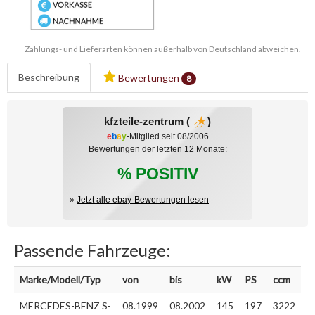
Zahlungs- und Lieferarten können außerhalb von Deutschland abweichen.
Beschreibung
Bewertungen
8
kfzteile-zentrum (
)
e
b
a
y
-Mitglied seit 08/2006
Bewertungen der letzten 12 Monate:
% POSITIV
»
Jetzt alle ebay-Bewertungen lesen
Passende Fahrzeuge:
Marke/Modell/Typ
von
bis
kW
PS
ccm
MERCEDES-BENZ S-
08.1999
08.2002
145
197
3222