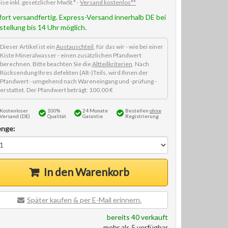
ise inkl. gesetzlicher MwSt.* -
Versand kostenlos**
fort versandfertig. Express-Versand innerhalb DE bei
stellung bis 14 Uhr möglich.
Dieser Artikel ist ein
Austauschteil
, für das wir - wie bei einer
Kiste Mineralwasser - einen zusätzlichen Pfandwert
berechnen. Bitte beachten Sie die
Altteilkriterien
. Nach
Rücksendung Ihres defekten (Alt-)Teils, wird Ihnen der
Pfandwert - umgehend nach Wareneingang und -prüfung -
erstattet. Der Pfandwert beträgt: 100,00 €
Kostenloser
100%
24 Monate
Bestellen
ohne
Versand (DE)
Qualität
Garantie
Registrierung
nge:
In den Warenkorb
Später kaufen & per E-Mail erinnern.
bereits 40 verkauft
mehr als 5 verfügbar