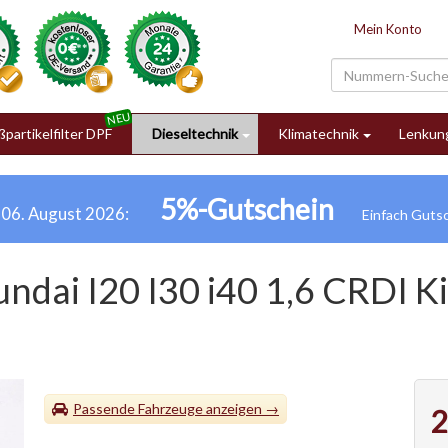
Mein Konto
partikelfilter DPF
Dieseltechnik
Klimatechnik
Lenkun
5%-Gutschein
h 06. August 2026:
ai I20 I30 i40 1,6 CRDI Ki
Passende Fahrzeuge
2