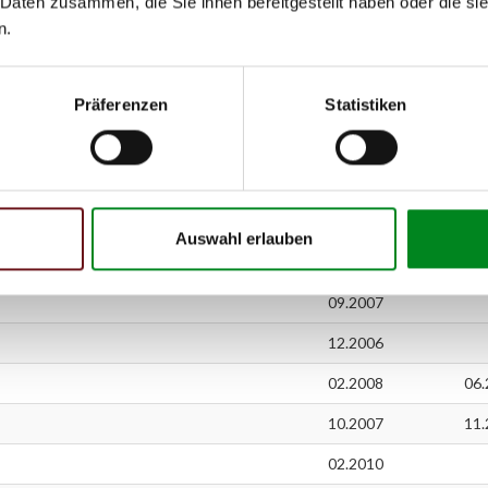
 Daten zusammen, die Sie ihnen bereitgestellt haben oder die s
06.2012
n.
06.2012
02.2008
Präferenzen
Statistiken
02.2009
05.2012
06.2005
Auswahl erlauben
06.2005
09.2007
12.2006
02.2008
06.
10.2007
11.
02.2010