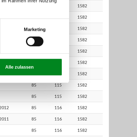
ie im Rahmen Ihrer Nutzung
81
110
1582
81
110
1582
85
115
1582
Marketing
85
115
1582
85
115
1582
85
115
1582
Alle zulassen
85
115
1582
85
115
1582
85
115
1582
2012
85
116
1582
2011
85
116
1582
85
116
1582