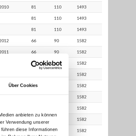
2010
81
110
1493
81
110
1493
81
110
1493
2012
66
90
1582
2011
66
90
1582
66
90
1582
66
90
1582
Über Cookies
66
90
1582
66
90
1582
81
110
1582
 Medien anbieten zu können
81
110
1582
hrer Verwendung unserer
 führen diese Informationen
81
110
1582