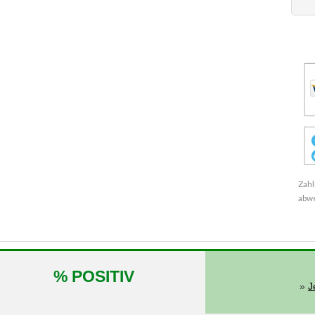
Zahl
abw
% POSITIV
»
J