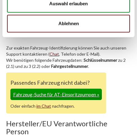
Auswahl erlauben
RENAULT MASTER
10.2007
04.2010
107
146
2464
II
Pritsche/Fahrgestell
Ablehnen
(ED/HD/UD) 2.5 dCi
Zur exakten Fahrzeug-Identifizierung können Sie auch unseren
Support kontaktieren (
Chat
, Telefon oder E-Mail).
Wir benötigen folgende Fahrzeugdaten:
Schlüsselnummer
zu 2
(2.1) und zu 3 (2.2) oder
Fahrgestellnummer
.
Passendes Fahrzeug nicht dabei?
Fahrzeug-Suche für AT-Einspritzpumpen
»
Oder einfach
im Chat
nachfragen.
Hersteller/EU Verantwortliche
Person