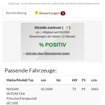
Zahlungs- und Lieferarten können außerhalb von Deutschland abweichen.
Beschreibung
Bewertungen
0
kfzteile-zentrum (
)
e
b
a
y
-Mitglied seit 08/2006
Bewertungen der letzten 12 Monate:
% POSITIV
»
Jetzt alle ebay-Bewertungen lesen
Passende Fahrzeuge:
Marke/Modell/Typ
von
bis
kW
PS
ccm
NISSAN
02.2004
73
99
2463
INTERSTAR
Pritsche/Fahrgestell
dCi 100