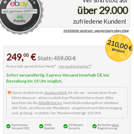
über 29.000
zufriedene Kunden!
im kfzteile-zentrum - aps.germany ebay shop
210,00 €
gespart
249,
€
00
Statt: 459,00 €
Preise inkl. gesetzlicher MwSt.* -
Versand kostenlos**
Sofort versandfertig. Express-Versand innerhalb DE bei
Bestellung bis 14 Uhr möglich.
Dieser Artikel ist ein
Austauschteil
, für das wir - wie bei einer Kiste
Mineralwasser - einen zusätzlichen Pfandwert berechnen. Bitte
beachten Sie die
Altteilkriterien
. Nach Rücksendung Ihres defekten
(Alt-)Teils, wird Ihnen der Pfandwert - umgehend nach Wareneingang
und -prüfung - erstattet. Der Pfandwert beträgt: 150,00 €
Kostenloser
100%
24 Monate
Bestellen
ohne
Versand (DE)
Qualität
Garantie
Registrierung