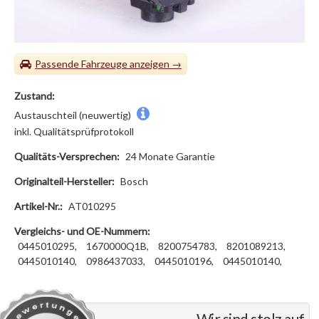
Passende Fahrzeuge
Zustand:
Austauschteil (neuwertig)
inkl. Qualitätsprüfprotokoll
Qualitäts-Versprechen:
24 Monate Garantie
Originalteil-Hersteller:
Bosch
Artikel-Nr.:
AT010295
Vergleichs- und OE-Nummern:
0445010295,
1670000Q1B,
8200754783,
8201089213,
0445010140,
0986437033,
0445010196,
0445010140,
Wir sind stolz auf