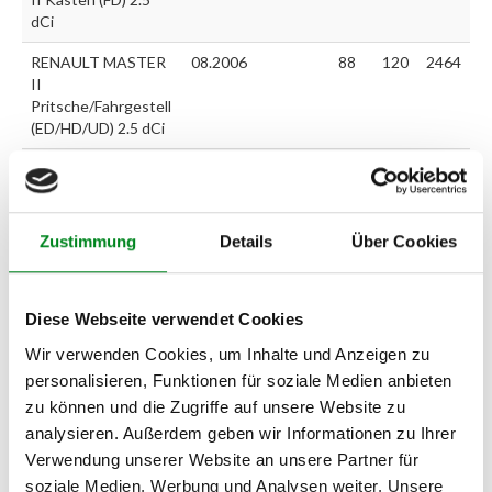
dCi
RENAULT MASTER
08.2006
88
120
2464
II
Pritsche/Fahrgestell
(ED/HD/UD) 2.5 dCi
NISSAN
08.2006
88
120
2464
INTERSTAR
Pritsche/Fahrgestell
dCi 120
Zustimmung
Details
Über Cookies
NISSAN
09.2006
88
120
2464
INTERSTAR Bus
Diese Webseite verwendet Cookies
(X70) dCi 120
Wir verwenden Cookies, um Inhalte und Anzeigen zu
NISSAN
09.2006
88
120
2464
personalisieren, Funktionen für soziale Medien anbieten
INTERSTAR Kasten
(X70) dCi 120
zu können und die Zugriffe auf unsere Website zu
analysieren. Außerdem geben wir Informationen zu Ihrer
NISSAN
09.2006
107
145
2464
Verwendung unserer Website an unsere Partner für
PRIMASTAR Bus
soziale Medien, Werbung und Analysen weiter. Unsere
(X83) dCi 150