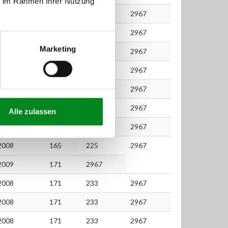
ie im Rahmen Ihrer Nutzung
2008
155
211
2967
155
211
2967
Marketing
2006
165
225
2967
2010
165
225
2967
2010
165
225
2967
2010
165
225
2967
Alle zulassen
2010
165
225
2967
2008
165
225
2967
2009
171
2967
2008
171
233
2967
2008
171
233
2967
2008
171
233
2967