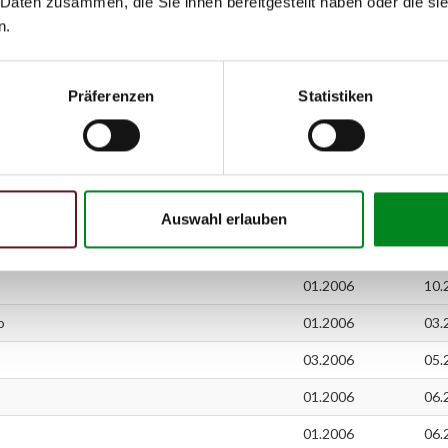
 Daten zusammen, die Sie ihnen bereitgestellt haben oder die s
n.
01.2006
10.
05.2006
Präferenzen
Statistiken
03.2005
05.
11.2004
05.
11.2004
05.
11.2004
05.
Auswahl erlauben
11.2004
05.
01.2006
10.
o
01.2006
03.
03.2006
05.
01.2006
06.
01.2006
06.