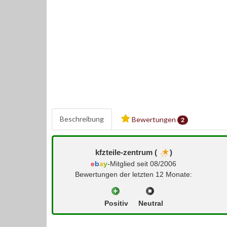
Beschreibung
Bewertungen
2
kfzteile-zentrum (
)
e
b
a
y
-Mitglied seit 08/2006
Bewertungen der letzten 12 Monate:
Positiv
Neutral