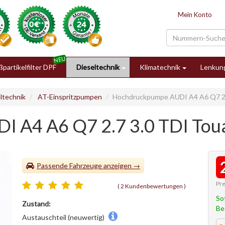
Mein Konto
partikelfilter DPF
Dieseltechnik
Klimatechnik
Lenkun
ltechnik
AT-Einspritzpumpen
Hochdruckpumpe AUDI A4 A6 Q7 2.7
 A4 A6 Q7 2.7 3.0 TDI Toua
Passende Fahrzeuge
Pre
(
2 Kundenbewertungen
)
So
Zustand:
Be
Austauschteil (neuwertig)