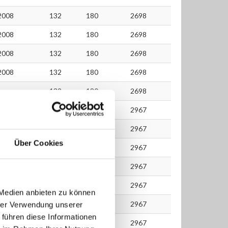
2008
132
180
2698
2008
132
180
2698
2008
132
180
2698
2008
132
180
2698
132
180
2698
2009
150
204
2967
2008
150
204
2967
Über Cookies
2008
150
204
2967
2010
155
211
2967
2010
155
211
2967
 Medien anbieten zu können
2010
155
211
2967
hrer Verwendung unserer
 führen diese Informationen
2011
155
211
2967