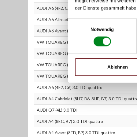
möglicherweise mit weiteren
der Dienste gesammelt habe
AUDI A6 (4F2, C6) 3.0 TDI quattro
AUDI A6 Allroad (4FH, C6) 3.0 TDI quattro
Einwilligungsauswahl
Notwendig
AUDI A6 Avant (4F5, C6) 3.0 TDI quattro
VW TOUAREG (7LA, 7L6, 7L7) 3.0 V6 TDI
VW TOUAREG (7LA, 7L6, 7L7) 3.0 V6 TDI
VW TOUAREG (7LA, 7L6, 7L7) 3.0 V6 TDI
Ablehnen
VW TOUAREG (7LA, 7L6, 7L7) 3.0 V6 TDI
AUDI A6 (4F2, C6) 3.0 TDI quattro
AUDI A4 Cabriolet (8H7, B6, 8HE, B7) 3.0 TDI quattr
AUDI Q7 (4L) 3.0 TDI
AUDI A4 (8EC, B7) 3.0 TDI quattro
AUDI A4 Avant (8ED, B7) 3.0 TDI quattro