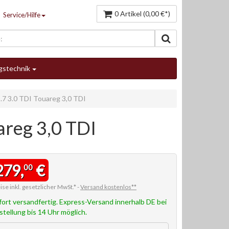
0 Artikel (0,00 €*)
Service/Hilfe
gstechnik
 3.0 TDI Touareg 3,0 TDI
reg 3,0 TDI
279,
€
00
ise inkl. gesetzlicher MwSt.* -
Versand kostenlos**
fort versandfertig. Express-Versand innerhalb DE bei
stellung bis 14 Uhr möglich.