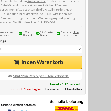
Dieser Artikel ist ein
Austauschteil
, für das wir - wie bei einer
Kiste Mineralwasser - einen zusätzlichen Pfandwert
berechnen. Bitte beachten Sie die
Altteilkriterien
. Nach
Rücksendung Ihres defekten (Alt-)Teils, wird Ihnen der
Pfandwert - umgehend nach Wareneingang und -prüfung -
erstattet. Der Pfandwert beträgt: 150,00 €
Kostenloser
100%
24 Monate
Bestellen
ohne
Versand (DE)
Qualität
Garantie
Registrierung
nge:
In den Warenkorb
Später kaufen & per E-Mail erinnern.
bereits 139 verkauft
nur noch 1 verfügbar
– besser sofort bestellen