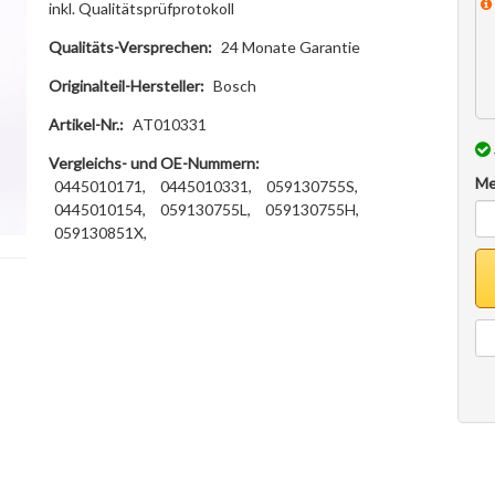
inkl. Qualitätsprüfprotokoll
Qualitäts-Versprechen:
24 Monate Garantie
Originalteil-Hersteller:
Bosch
Artikel-Nr.:
AT010331
Vergleichs- und OE-Nummern:
Me
0445010171,
0445010331,
059130755S,
0445010154,
059130755L,
059130755H,
059130851X,