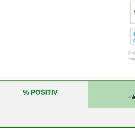
Zahl
abw
% POSITIV
»
J