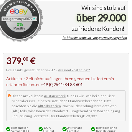
Wir sind stolz auf
über 29.000
zufriedene Kunden!
im kfzteile-zentrum - aps.germany ebay shop
379,
€
00
Preise inkl. gesetzlicher MwSt.* -
Versand kostenlos**
Artikel zur Zeit nicht auf Lager. Ihren genauen Liefertermin
erfahren Sie unter
+49 (0)2541-84 83 601
Dieser Artikel ist ein
Austauschteil
, für das wir - wie bei einer Kiste
Mineralwasser - einen zusätzlichen Pfandwert berechnen. Bitte
beachten Sie die
Altteilkriterien
. Nach Rücksendung Ihres defekten
(Alt-)Teils, wird Ihnen der Pfandwert - umgehend nach Wareneingang
und -prüfung - erstattet. Der Pfandwert beträgt: 20,00 €
Kostenloser
100%
24 Monate
Bestellen
ohne
Versand (DE)
Qualität
Garantie
Registrierung