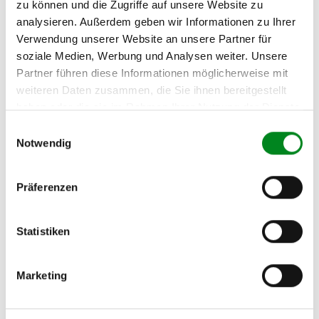
zu können und die Zugriffe auf unsere Website zu
Oder einfach
im Chat
nachfragen.
analysieren. Außerdem geben wir Informationen zu Ihrer
Verwendung unserer Website an unsere Partner für
Hersteller/EU Verantwortliche
soziale Medien, Werbung und Analysen weiter. Unsere
Person
Partner führen diese Informationen möglicherweise mit
Hersteller
weiteren Daten zusammen, die Sie ihnen bereitgestellt
haben oder die sie im Rahmen Ihrer Nutzung der Dienste
Unternehmensname:
TMC Turbolader Manufaktur Coesfeld
gesammelt haben.
Einwilligungsauswahl
Notwendig
Adresse:
Am Wasserturm 55, Coesfeld, NRW, 48653, DE
E-Mail:
Präferenzen
info@tmc-turbo.de
Telefon:
02541/8483601
Statistiken
Marketing
Der Aufbereitungsprozess für