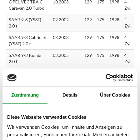
OPEL VECTRA C
10.2003
129
175
1998
4
Caravan 2.0 Turbo
Zyl.
SAAB 9-3 (YS3F)
09.2002
129
175
1998
4
2.0 t
Zyl.
SAAB 9-3 Cabriolet
08.2003
129
175
1998
4
(YS3F) 2.0 t
Zyl.
SAAB 9-3 Kombi
03.2005
129
175
1998
4
2.0 t
Zyl.
Zur exakten Fahrzeug-Identifizierung können Sie auch unseren
Support kontaktieren (
Chat
, Telefon oder E-Mail).
Zustimmung
Details
Über Cookies
Wir benötigen folgende Fahrzeugdaten:
Schlüsselnummer
zu 2
(2.1) und zu 3 (2.2) oder
Fahrgestellnummer
.
Diese Webseite verwendet Cookies
Passendes Fahrzeug nicht dabei?
Wir verwenden Cookies, um Inhalte und Anzeigen zu
Fahrzeug-Suche für AT-Turbolader
»
personalisieren, Funktionen für soziale Medien anbieten