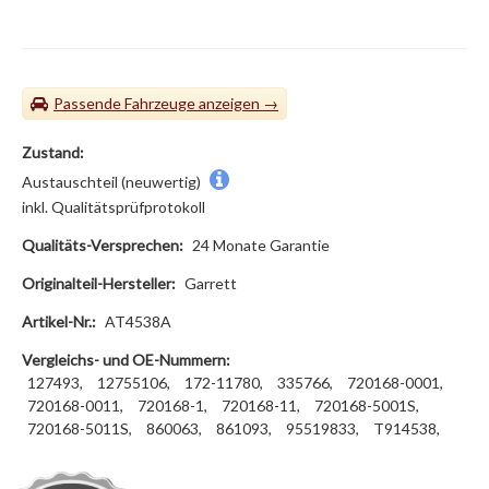
Passende Fahrzeuge
Zustand:
Austauschteil (neuwertig)
inkl. Qualitätsprüfprotokoll
Qualitäts-Versprechen:
24 Monate Garantie
Originalteil-Hersteller:
Garrett
Artikel-Nr.:
AT4538A
Vergleichs- und OE-Nummern:
127493,
12755106,
172-11780,
335766,
720168-0001,
720168-0011,
720168-1,
720168-11,
720168-5001S,
720168-5011S,
860063,
861093,
95519833,
T914538,