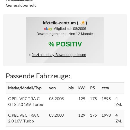
Generalüberholt
kfzteile-zentrum (
)
e
b
a
y
-Mitglied seit 08/2006
Bewertungen der letzten 12 Monate:
% POSITIV
»
Jetzt alle ebay-Bewertungen lesen
Passende Fahrzeuge:
Marke/Modell/Typ
von
bis
kW
PS
ccm
OPEL VECTRA C
03.2003
129
175
1998
4
GTS 2.0 16V Turbo
Zyl.
OPEL VECTRA C
03.2003
129
175
1998
4
2.0 16V Turbo
Zyl.