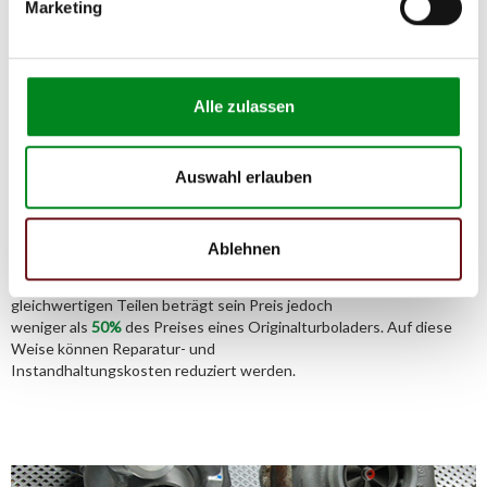
Marketing
02541/8483601
Alle zulassen
Der Aufbereitungsprozess für
Turbolader
Auswahl erlauben
Die Qualität und Lebensdauer eines überholten Turboladers ist mit
Ablehnen
denen eines neuen Turboladers vergleichbar.
Durch die Verwendung von Originalteilen und qualitativ
gleichwertigen Teilen beträgt sein Preis jedoch
weniger als
50%
des Preises eines Originalturboladers. Auf diese
Weise können Reparatur- und
Instandhaltungskosten reduziert werden.