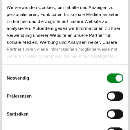
(2.1) und zu 3 (2.2) oder
Fahrgestellnummer
.
Wir verwenden Cookies, um Inhalte und Anzeigen zu
personalisieren, Funktionen für soziale Medien anbieten
Passendes Fahrzeug nicht dabei?
zu können und die Zugriffe auf unsere Website zu
analysieren. Außerdem geben wir Informationen zu Ihrer
Fahrzeug-Suche für AT-Turbolader
»
Verwendung unserer Website an unsere Partner für
Oder einfach
im Chat
nachfragen.
soziale Medien, Werbung und Analysen weiter. Unsere
Partner führen diese Informationen möglicherweise mit
Hersteller/EU Verantwortliche
weiteren Daten zusammen, die Sie ihnen bereitgestellt
haben oder die sie im Rahmen Ihrer Nutzung der Dienste
Person
gesammelt haben.
Einwilligungsauswahl
Hersteller
Notwendig
Unternehmensname:
TMC Turbolader Manufaktur Coesfeld
Präferenzen
Adresse:
Am Wasserturm 55, Coesfeld, NRW, 48653, DE
E-Mail:
Statistiken
info@tmc-turbo.de
Telefon: