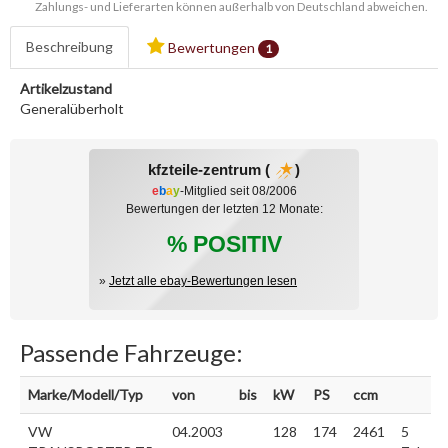
Zahlungs- und Lieferarten können außerhalb von Deutschland abweichen.
Beschreibung
Bewertungen
1
Artikelzustand
Generalüberholt
kfzteile-zentrum (
)
e
b
a
y
-Mitglied seit 08/2006
Bewertungen der letzten 12 Monate:
% POSITIV
»
Jetzt alle ebay-Bewertungen lesen
Passende Fahrzeuge:
Marke/Modell/Typ
von
bis
kW
PS
ccm
VW
04.2003
128
174
2461
5