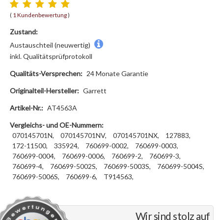
(
1 Kundenbewertung
)
Zustand:
Austauschteil (neuwertig)
inkl. Qualitätsprüfprotokoll
Qualitäts-Versprechen:
24 Monate Garantie
Originalteil-Hersteller:
Garrett
Artikel-Nr.:
AT4563A
Vergleichs- und OE-Nummern:
070145701N,
070145701NV,
070145701NX,
127883,
172-11500,
335924,
760699-0002,
760699-0003,
760699-0004,
760699-0006,
760699-2,
760699-3,
760699-4,
760699-5002S,
760699-5003S,
760699-5004S,
760699-5006S,
760699-6,
T914563,
Wir sind stolz auf