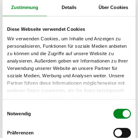
VW
04.2003
128
174
2461
5
Zustimmung
Details
Über Cookies
TRANSPORTER T5
Zyl.
Pritsche/Fahrgestell
(7JD, 7JE, 7JL, 7JY,
7JZ) 2.5 TDI
Diese Webseite verwendet Cookies
Wir verwenden Cookies, um Inhalte und Anzeigen zu
personalisieren, Funktionen für soziale Medien anbieten
Zur exakten Fahrzeug-Identifizierung können Sie auch unseren
Support kontaktieren (
Chat
, Telefon oder E-Mail).
zu können und die Zugriffe auf unsere Website zu
Wir benötigen folgende Fahrzeugdaten:
Schlüsselnummer
zu 2
analysieren. Außerdem geben wir Informationen zu Ihrer
(2.1) und zu 3 (2.2) oder
Fahrgestellnummer
.
Verwendung unserer Website an unsere Partner für
soziale Medien, Werbung und Analysen weiter. Unsere
Passendes Fahrzeug nicht dabei?
Partner führen diese Informationen möglicherweise mit
weiteren Daten zusammen, die Sie ihnen bereitgestellt
Fahrzeug-Suche für AT-Turbolader
»
haben oder die sie im Rahmen Ihrer Nutzung der Dienste
Oder einfach
im Chat
nachfragen.
gesammelt haben.
Einwilligungsauswahl
Notwendig
Hersteller/EU Verantwortliche
Person
Präferenzen