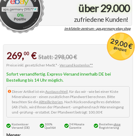
über 29.000
zufriedene Kunden!
im kfzteile-zentrum - aps.germany ebay shop
29,00 €
gespart
269,
€
00
Statt: 298,00 €
Preise inkl. gesetzlicher MwSt.* -
Versand kostenlos**
Sofort versandfertig. Express-Versand innerhalb DE bei
Bestellung bis 14 Uhr möglich.
Dieser Artikel ist ein
Austauschteil
, für das wir - wie bei einer Kiste
Mineralwasser - einen zusätzlichen Pfandwert berechnen. Bitte
beachten Sie die
Altteilkriterien
. Nach Rücksendung Ihres defekten
(Alt-)Teils, wird Ihnen der Pfandwert - umgehend nach Wareneingang
und -prüfung - erstattet. Der Pfandwert beträgt: 100,00 €
Kostenloser
100%
24 Monate
Bestellen
ohne
Versand (DE)
Qualität
Garantie
Registrierung
Menge: