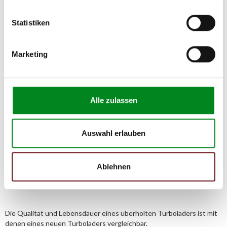
Hersteller
Unternehmensname:
Statistiken
TMC Turbolader Manufaktur Coesfeld
Adresse:
Marketing
Am Wasserturm 55, Coesfeld, NRW, 48653, DE
E-Mail:
info@tmc-turbo.de
Telefon:
Alle zulassen
02541/8483601
Auswahl erlauben
Der Aufbereitungsprozess für
Ablehnen
Turbolader
Die Qualität und Lebensdauer eines überholten Turboladers ist mit
denen eines neuen Turboladers vergleichbar.