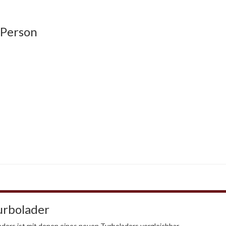
 Person
urbolader
ders ist mit denen eines neuen Turboladers vergleichbar.