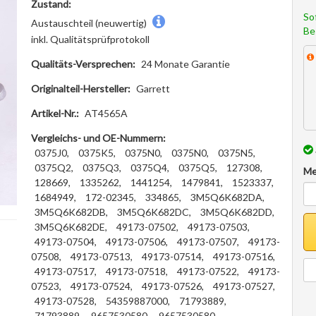
Zustand:
So
Austauschteil (neuwertig)
Be
inkl. Qualitätsprüfprotokoll
Qualitäts-Versprechen:
24 Monate Garantie
Originalteil-Hersteller:
Garrett
Artikel-Nr.:
AT4565A
Vergleichs- und OE-Nummern:
0375J0,
0375K5,
0375N0,
0375N0,
0375N5,
0375Q2,
0375Q3,
0375Q4,
0375Q5,
127308,
Me
128669,
1335262,
1441254,
1479841,
1523337,
1684949,
172-02345,
334865,
3M5Q6K682DA,
3M5Q6K682DB,
3M5Q6K682DC,
3M5Q6K682DD,
3M5Q6K682DE,
49173-07502,
49173-07503,
49173-07504,
49173-07506,
49173-07507,
49173-
07508,
49173-07513,
49173-07514,
49173-07516,
49173-07517,
49173-07518,
49173-07522,
49173-
07523,
49173-07524,
49173-07526,
49173-07527,
49173-07528,
54359887000,
71793889,
71793889,
9657530580,
9657530580,