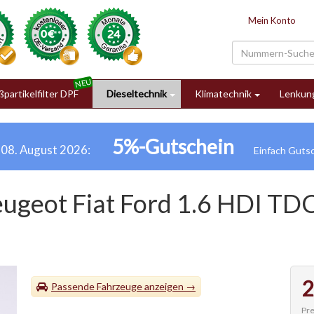
Mein Konto
partikelfilter DPF
Dieseltechnik
Klimatechnik
Lenkun
5%-Gutschein
h 08. August 2026:
eugeot Fiat Ford 1.6 HDI TD
2
Passende Fahrzeuge
Pre