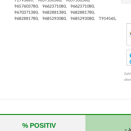
9657603780,
9662371080,
9662371080,
9670371380,
9682881380,
9682881780,
9682881780,
9685293080,
9685293080,
T914565,
Zahl
abw
% POSITIV
»
J