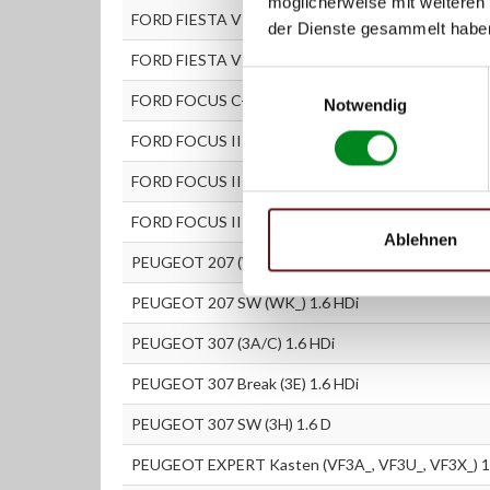
möglicherweise mit weiteren
FORD FIESTA V (JH_, JD_) 1.6 TDCi
der Dienste gesammelt habe
FORD FIESTA VI 1.6 TDCi
Einwilligungsauswahl
FORD FOCUS C-MAX 1.6 TDCi
Notwendig
FORD FOCUS II (DA_) 1.6 TDCi
FORD FOCUS II Stufenheck (DA_) 1.6 TDCi
FORD FOCUS II Turnier (DAW_) 1.6 TDCi
Ablehnen
PEUGEOT 207 (WA_, WC_) 1.6 HDi
PEUGEOT 207 SW (WK_) 1.6 HDi
PEUGEOT 307 (3A/C) 1.6 HDi
PEUGEOT 307 Break (3E) 1.6 HDi
PEUGEOT 307 SW (3H) 1.6 D
PEUGEOT EXPERT Kasten (VF3A_, VF3U_, VF3X_) 1