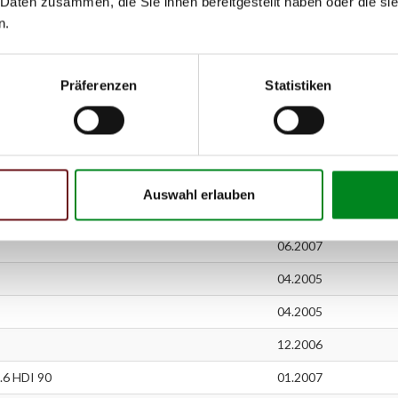
 Daten zusammen, die Sie ihnen bereitgestellt haben oder die s
11.2004
n.
10.2008
02.2005
03.2
Präferenzen
Statistiken
01.2005
04.2005
11.2004
Auswahl erlauben
02.2006
06.2007
04.2005
04.2005
12.2006
.6 HDI 90
01.2007