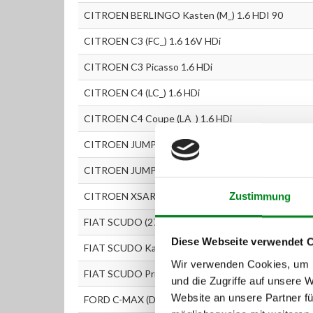
CITROEN BERLINGO Kasten (M_) 1.6 HDI 90
CITROEN C3 (FC_) 1.6 16V HDi
CITROEN C3 Picasso 1.6 HDi
CITROEN C4 (LC_) 1.6 HDi
CITROEN C4 Coupe (LA_) 1.6 HDi
CITROEN JUMPY 1.6 HDi 90
CITROEN JUMPY Kasten 1.6 HDi 90
CITROEN XSARA PICASSO (N68) 1.6 HDi
Zustimmung
FIAT SCUDO (270) 1.6 D Multijet
Diese Webseite verwendet 
FIAT SCUDO Kasten (270) 1.6 D Multijet
Wir verwenden Cookies, um I
FIAT SCUDO Pritsche/Fahrgestell 1.6 D Multijet
und die Zugriffe auf unsere 
Website an unsere Partner fü
FORD C-MAX (DM2) 1.6 TDCi