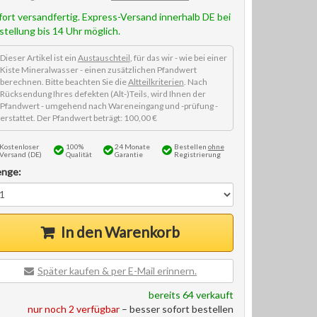
fort versandfertig. Express-Versand innerhalb DE bei
stellung bis 14 Uhr möglich.
Dieser Artikel ist ein
Austauschteil
, für das wir - wie bei einer
Kiste Mineralwasser - einen zusätzlichen Pfandwert
berechnen. Bitte beachten Sie die
Altteilkriterien
. Nach
Rücksendung Ihres defekten (Alt-)Teils, wird Ihnen der
Pfandwert - umgehend nach Wareneingang und -prüfung -
erstattet. Der Pfandwert beträgt: 100,00 €
Kostenloser
100%
24 Monate
Bestellen
ohne
Versand (DE)
Qualität
Garantie
Registrierung
nge:
In den Warenkorb
Später kaufen & per E-Mail erinnern.
bereits 64 verkauft
nur noch 2 verfügbar
– besser sofort bestellen