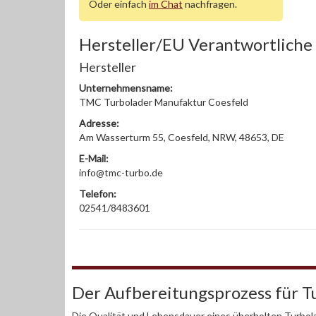
Oder einfach
im Chat
nachfragen.
Hersteller/EU Verantwortliche
Hersteller
Unternehmensname:
TMC Turbolader Manufaktur Coesfeld
Adresse:
Am Wasserturm 55, Coesfeld, NRW, 48653, DE
E-Mail:
info@tmc-turbo.de
Telefon:
02541/8483601
Der Aufbereitungsprozess für T
Die Qualität und Lebensdauer eines überholten Turbola