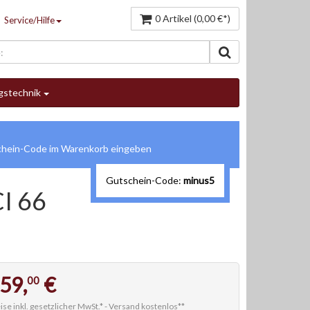
0 Artikel (0,00 €*)
Service/Hilfe
gstechnik
Gutschein-Code:
minus5
CI 66
59,
€
00
ise inkl. gesetzlicher MwSt.* -
Versand kostenlos**