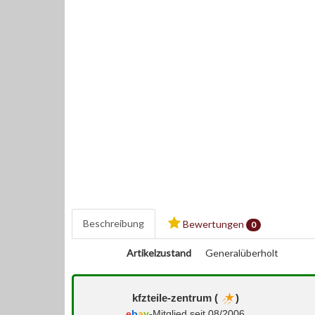
Beschreibung
Bewertungen
0
Artikelzustand
Generalüberholt
kfzteile-zentrum (
)
e
b
a
y
-Mitglied seit 08/2006