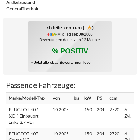
Artikelzustand
Generalüberholt
kfzteile-zentrum (
)
e
b
a
y
-Mitglied seit 08/2006
Bewertungen der letzten 12 Monate:
% POSITIV
»
Jetzt alle ebay-Bewertungen lesen
Passende Fahrzeuge:
Marke/Modell/Typ
von
bis
kW
PS
ccm
PEUGEOT 407
10.2005
150
204
2720
6
(6D_) Einbauort
Zyl.
Links 2.7 HDi
PEUGEOT 407
10.2005
150
204
2720
6
Coupe (6C_)
Zyl.