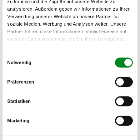
Oder einfach
im Chat
nachfragen.
zu können und die Zugriffe auf unsere Website zu
analysieren. Außerdem geben wir Informationen zu Ihrer
Verwendung unserer Website an unsere Partner für
Hersteller/EU Verantwortliche
soziale Medien, Werbung und Analysen weiter. Unsere
Person
Partner führen diese Informationen möglicherweise mit
Hersteller
weiteren Daten zusammen, die Sie ihnen bereitgestellt
Unternehmensname:
haben oder die sie im Rahmen Ihrer Nutzung der Dienste
TMC Turbolader Manufaktur Coesfeld
gesammelt haben.
Einwilligungsauswahl
Adresse:
Notwendig
Am Wasserturm 55, Coesfeld, NRW, 48653, DE
E-Mail:
Präferenzen
info@tmc-turbo.de
Telefon:
02541/8483601
Statistiken
Marketing
Der Aufbereitungsprozess für