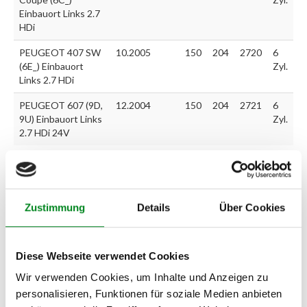
Einbauort Links 2.7
HDi
PEUGEOT 407 SW
10.2005
150
204
2720
6
(6E_) Einbauort
Zyl.
Links 2.7 HDi
PEUGEOT 607 (9D,
12.2004
150
204
2721
6
9U) Einbauort Links
Zyl.
2.7 HDi 24V
Zur exakten Fahrzeug-Identifizierung können Sie auch unseren
Support kontaktieren (
Chat
, Telefon oder E-Mail).
Zustimmung
Details
Über Cookies
Wir benötigen folgende Fahrzeugdaten:
Schlüsselnummer
zu 2
(2.1) und zu 3 (2.2) oder
Fahrgestellnummer
.
Diese Webseite verwendet Cookies
Passendes Fahrzeug nicht dabei?
Wir verwenden Cookies, um Inhalte und Anzeigen zu
Fahrzeug-Suche für AT-Turbolader
»
personalisieren, Funktionen für soziale Medien anbieten