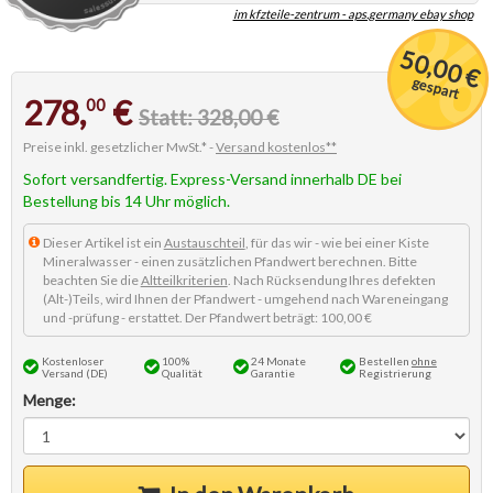
im kfzteile-zentrum - aps.germany ebay shop
50,00 €
gespart
278,
€
00
Statt: 328,00 €
Preise inkl. gesetzlicher MwSt.* -
Versand kostenlos**
Sofort versandfertig. Express-Versand innerhalb DE bei
Bestellung bis 14 Uhr möglich.
Dieser Artikel ist ein
Austauschteil
, für das wir - wie bei einer Kiste
Mineralwasser - einen zusätzlichen Pfandwert berechnen. Bitte
beachten Sie die
Altteilkriterien
. Nach Rücksendung Ihres defekten
(Alt-)Teils, wird Ihnen der Pfandwert - umgehend nach Wareneingang
und -prüfung - erstattet. Der Pfandwert beträgt: 100,00 €
Kostenloser
100%
24 Monate
Bestellen
ohne
Versand (DE)
Qualität
Garantie
Registrierung
Menge: