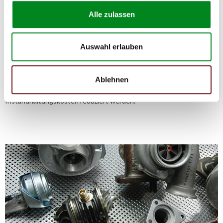
Turbolader
Alle zulassen
Die Qualität und Lebensdauer eines überholten Turboladers ist mit
Auswahl erlauben
denen eines neuen Turboladers vergleichbar.
Durch die Verwendung von Originalteilen und qualitativ
gleichwertigen Teilen beträgt sein Preis jedoch
Ablehnen
weniger als
50%
des Preises eines Originalturboladers. Auf diese
Weise können Reparatur- und
Instandhaltungskosten reduziert werden.