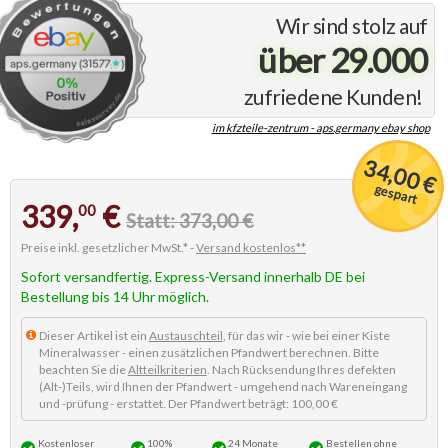
Wir sind stolz auf
über 29.000
zufriedene Kunden!
im kfzteile-zentrum - aps.germany ebay shop
34,00 €
gespart
339,
€
00
Statt: 373,00 €
Preise inkl. gesetzlicher MwSt.* -
Versand kostenlos**
Sofort versandfertig. Express-Versand innerhalb DE bei
Bestellung bis 14 Uhr möglich.
Dieser Artikel ist ein
Austauschteil
, für das wir - wie bei einer Kiste
Mineralwasser - einen zusätzlichen Pfandwert berechnen. Bitte
beachten Sie die
Altteilkriterien
. Nach Rücksendung Ihres defekten
(Alt-)Teils, wird Ihnen der Pfandwert - umgehend nach Wareneingang
und -prüfung - erstattet. Der Pfandwert beträgt: 100,00 €
Kostenloser
100%
24 Monate
Bestellen
ohne