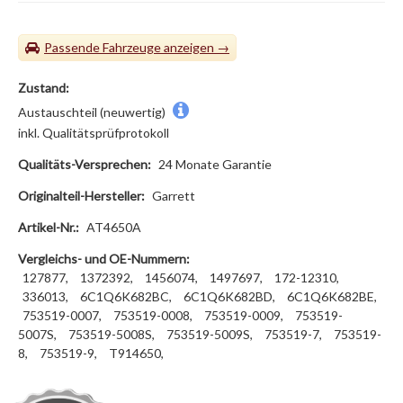
Passende Fahrzeuge
Zustand:
Austauschteil (neuwertig)
inkl. Qualitätsprüfprotokoll
Qualitäts-Versprechen:
24 Monate Garantie
Originalteil-Hersteller:
Garrett
Artikel-Nr.:
AT4650A
Vergleichs- und OE-Nummern:
127877,
1372392,
1456074,
1497697,
172-12310,
336013,
6C1Q6K682BC,
6C1Q6K682BD,
6C1Q6K682BE,
753519-0007,
753519-0008,
753519-0009,
753519-
5007S,
753519-5008S,
753519-5009S,
753519-7,
753519-
8,
753519-9,
T914650,