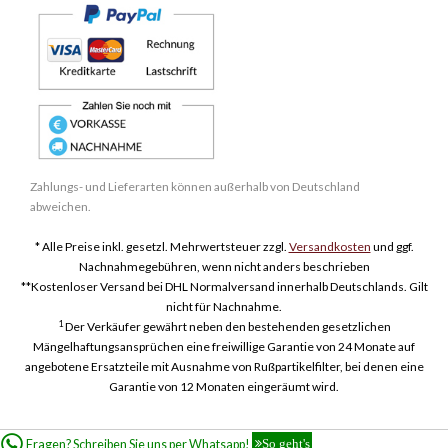
Zahlungs- und Lieferarten können außerhalb von Deutschland
abweichen.
* Alle Preise inkl. gesetzl. Mehrwertsteuer zzgl.
Versandkosten
und ggf.
Nachnahmegebühren, wenn nicht anders beschrieben
**Kostenloser Versand bei DHL Normalversand innerhalb Deutschlands. Gilt
nicht für Nachnahme.
1
Der Verkäufer gewährt neben den bestehenden gesetzlichen
Mängelhaftungsansprüchen eine freiwillige Garantie von 24 Monate auf
angebotene Ersatzteile mit Ausnahme von Rußpartikelfilter, bei denen eine
Garantie von 12 Monaten eingeräumt wird.
Fragen? Schreiben Sie uns per Whatsapp!
So geht's