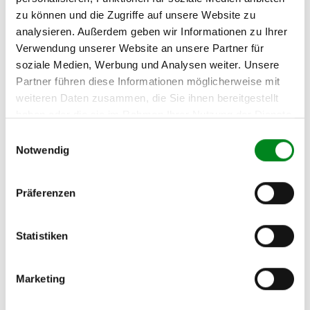
Fahrzeug-Suche für AT-Turbolader
»
zu können und die Zugriffe auf unsere Website zu
Oder einfach
im Chat
nachfragen.
analysieren. Außerdem geben wir Informationen zu Ihrer
Verwendung unserer Website an unsere Partner für
Hersteller/EU Verantwortliche
soziale Medien, Werbung und Analysen weiter. Unsere
Person
Partner führen diese Informationen möglicherweise mit
weiteren Daten zusammen, die Sie ihnen bereitgestellt
Hersteller
haben oder die sie im Rahmen Ihrer Nutzung der Dienste
Unternehmensname:
gesammelt haben.
Einwilligungsauswahl
TMC Turbolader Manufaktur Coesfeld
Notwendig
Adresse:
Am Wasserturm 55, Coesfeld, NRW, 48653, DE
Präferenzen
E-Mail:
info@tmc-turbo.de
Telefon:
Statistiken
02541/8483601
Marketing