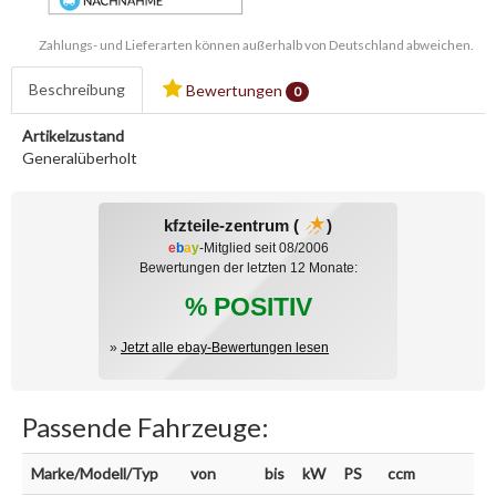
Zahlungs- und Lieferarten können außerhalb von Deutschland abweichen.
Beschreibung
Bewertungen
0
Artikelzustand
Generalüberholt
kfzteile-zentrum (
)
e
b
a
y
-Mitglied seit 08/2006
Bewertungen der letzten 12 Monate:
% POSITIV
»
Jetzt alle ebay-Bewertungen lesen
Passende Fahrzeuge:
Marke/Modell/Typ
von
bis
kW
PS
ccm