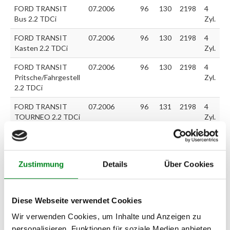
FORD TRANSIT
07.2006
96
130
2198
4
Bus 2.2 TDCi
Zyl.
FORD TRANSIT
07.2006
96
130
2198
4
Kasten 2.2 TDCi
Zyl.
FORD TRANSIT
07.2006
96
130
2198
4
Pritsche/Fahrgestell
Zyl.
2.2 TDCi
FORD TRANSIT
07.2006
96
131
2198
4
TOURNEO 2.2 TDCi
Zyl.
Zur exakten Fahrzeug-Identifizierung können Sie auch unseren
Support kontaktieren (
Chat
, Telefon oder E-Mail).
Zustimmung
Details
Über Cookies
Wir benötigen folgende Fahrzeugdaten:
Schlüsselnummer
zu 2
(2.1) und zu 3 (2.2) oder
Fahrgestellnummer
.
Diese Webseite verwendet Cookies
Passendes Fahrzeug nicht dabei?
Wir verwenden Cookies, um Inhalte und Anzeigen zu
personalisieren, Funktionen für soziale Medien anbieten