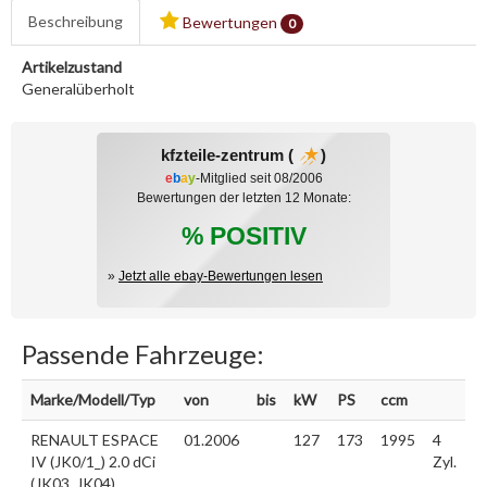
Beschreibung
Bewertungen
0
Artikelzustand
Generalüberholt
kfzteile-zentrum (
)
e
b
a
y
-Mitglied seit 08/2006
Bewertungen der letzten 12 Monate:
% POSITIV
»
Jetzt alle ebay-Bewertungen lesen
Passende Fahrzeuge:
Marke/Modell/Typ
von
bis
kW
PS
ccm
RENAULT ESPACE
01.2006
127
173
1995
4
IV (JK0/1_) 2.0 dCi
Zyl.
(JK03, JK04)