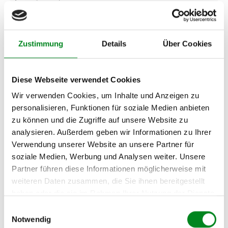
KT19)
RENAULT LAGUNA
03.2008
131
178
1995
4
III Grandtour
Zyl.
Zustimmung
Details
Über Cookies
(KT0/1) 2.0 dCi GT
(KT11, KT1E,
KT1N)
Diese Webseite verwendet Cookies
RENAULT VEL
01.2006
127
173
1995
4
SATIS (BJ0_) 2.0
Zyl.
Wir verwenden Cookies, um Inhalte und Anzeigen zu
dCi (BJ03, BJ0B)
personalisieren, Funktionen für soziale Medien anbieten
zu können und die Zugriffe auf unsere Website zu
analysieren. Außerdem geben wir Informationen zu Ihrer
Zur exakten Fahrzeug-Identifizierung können Sie auch unseren
Verwendung unserer Website an unsere Partner für
Support kontaktieren (
Chat
, Telefon oder E-Mail).
soziale Medien, Werbung und Analysen weiter. Unsere
Wir benötigen folgende Fahrzeugdaten:
Schlüsselnummer
zu 2
Partner führen diese Informationen möglicherweise mit
(2.1) und zu 3 (2.2) oder
Fahrgestellnummer
.
weiteren Daten zusammen, die Sie ihnen bereitgestellt
haben oder die sie im Rahmen Ihrer Nutzung der Dienste
Passendes Fahrzeug nicht dabei?
gesammelt haben.
Einwilligungsauswahl
Fahrzeug-Suche für AT-Turbolader
»
Notwendig