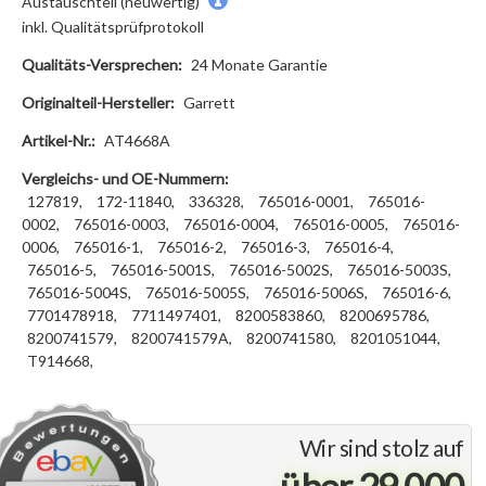
Austauschteil (neuwertig)
inkl. Qualitätsprüfprotokoll
Qualitäts-Versprechen:
24 Monate Garantie
Originalteil-Hersteller:
Garrett
Artikel-Nr.:
AT4668A
Vergleichs- und OE-Nummern:
127819,
172-11840,
336328,
765016-0001,
765016-
0002,
765016-0003,
765016-0004,
765016-0005,
765016-
0006,
765016-1,
765016-2,
765016-3,
765016-4,
765016-5,
765016-5001S,
765016-5002S,
765016-5003S,
765016-5004S,
765016-5005S,
765016-5006S,
765016-6,
7701478918,
7711497401,
8200583860,
8200695786,
8200741579,
8200741579A,
8200741580,
8201051044,
T914668,
Wir sind stolz auf
über 29.000