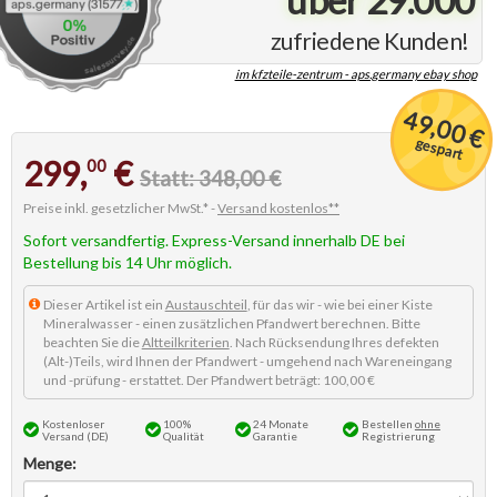
zufriedene Kunden!
im kfzteile-zentrum - aps.germany ebay shop
49,00 €
gespart
299,
€
00
Statt: 348,00 €
Preise inkl. gesetzlicher MwSt.* -
Versand kostenlos**
Sofort versandfertig. Express-Versand innerhalb DE bei
Bestellung bis 14 Uhr möglich.
Dieser Artikel ist ein
Austauschteil
, für das wir - wie bei einer Kiste
Mineralwasser - einen zusätzlichen Pfandwert berechnen. Bitte
beachten Sie die
Altteilkriterien
. Nach Rücksendung Ihres defekten
(Alt-)Teils, wird Ihnen der Pfandwert - umgehend nach Wareneingang
und -prüfung - erstattet. Der Pfandwert beträgt: 100,00 €
Kostenloser
100%
24 Monate
Bestellen
ohne
Versand (DE)
Qualität
Garantie
Registrierung
Menge: