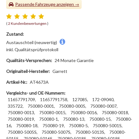
Passende Fahrzeuge
(
2 Kundenbewertungen
)
Zustand:
Austauschteil (neuwertig)
inkl. Qualitätsprüfprotokoll
Qualitäts-Versprechen:
24 Monate Garantie
Originalteil-Hersteller:
Garrett
Artikel-Nr.:
AT4673A
Vergleichs- und OE-Nummern:
11657791709,
11657791758,
127085,
172-09040,
335722,
750080-0001,
750080-0005,
750080-0007,
750080-0013,
750080-0015,
750080-0016,
750080-0018,
750080-0019,
750080-1,
750080-13,
750080-15,
750080-
16,
750080-18,
750080-19,
750080-5,
750080-5001S,
750080-5005S,
750080-5007S,
750080-5013S,
750080-
5015S,
750080-5016S,
750080-5018S,
750080-5019S,