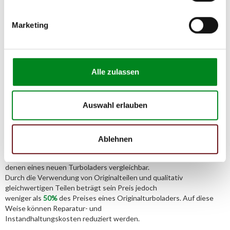
E-Mail:
info@tmc-turbo.de
Marketing
Telefon:
02541/8483601
Alle zulassen
Auswahl erlauben
Der Aufbereitungsprozess für
Turbolader
Ablehnen
Die Qualität und Lebensdauer eines überholten Turboladers ist mit
denen eines neuen Turboladers vergleichbar.
Durch die Verwendung von Originalteilen und qualitativ
gleichwertigen Teilen beträgt sein Preis jedoch
weniger als
50%
des Preises eines Originalturboladers. Auf diese
Weise können Reparatur- und
Instandhaltungskosten reduziert werden.