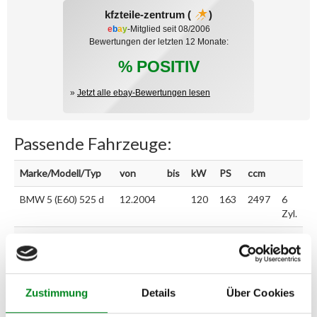
kfzteile-zentrum (
)
e
b
a
y
-Mitglied seit 08/2006
Bewertungen der letzten 12 Monate:
% POSITIV
»
Jetzt alle ebay-Bewertungen lesen
Passende Fahrzeuge:
Marke/Modell/Typ
von
bis
kW
PS
ccm
BMW 5 (E60) 525 d
12.2004
120
163
2497
6
Zyl.
BMW 5 (E60) 525 d
06.2004
130
177
2497
6
Zyl.
BMW 5 Touring
06.2004
130
177
2497
6
Zustimmung
Details
Über Cookies
(E61) 525 d
Zyl.