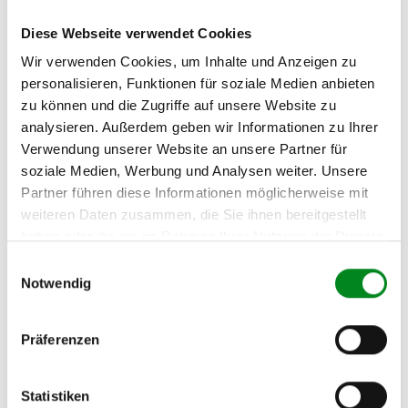
Diese Webseite verwendet Cookies
Zur exakten Fahrzeug-Identifizierung können Sie auch unseren
Support kontaktieren (
Chat
, Telefon oder E-Mail).
Wir verwenden Cookies, um Inhalte und Anzeigen zu
Wir benötigen folgende Fahrzeugdaten:
Schlüsselnummer
zu 2
personalisieren, Funktionen für soziale Medien anbieten
(2.1) und zu 3 (2.2) oder
Fahrgestellnummer
.
zu können und die Zugriffe auf unsere Website zu
analysieren. Außerdem geben wir Informationen zu Ihrer
Passendes Fahrzeug nicht dabei?
Verwendung unserer Website an unsere Partner für
soziale Medien, Werbung und Analysen weiter. Unsere
Fahrzeug-Suche für AT-Turbolader
»
Partner führen diese Informationen möglicherweise mit
Oder einfach
im Chat
nachfragen.
weiteren Daten zusammen, die Sie ihnen bereitgestellt
haben oder die sie im Rahmen Ihrer Nutzung der Dienste
Hersteller/EU Verantwortliche
gesammelt haben.
Einwilligungsauswahl
Person
Notwendig
Hersteller
Unternehmensname:
Präferenzen
TMC Turbolader Manufaktur Coesfeld
Adresse:
Statistiken
Am Wasserturm 55, Coesfeld, NRW, 48653, DE