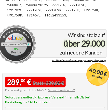
750080-7,
750080-9019S,
7791709,
7791709E,
7791709G,
7791709I,
7791709K,
7791758,
7791758I,
7791758K,
T914673,
11652433153,
Wir sind stolz auf
über 29.000
zufriedene Kunden!
im kfzteile-zentrum - aps.germany ebay shop
40,00 €
gespart
289,
€
00
Statt: 329,00 €
Preise inkl. gesetzlicher MwSt.* -
Versand kostenlos**
Sofort versandfertig. Express-Versand innerhalb DE bei
Bestellung bis 14 Uhr möglich.