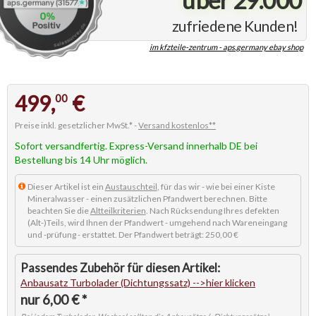
zufriedene Kunden!
im kfzteile-zentrum - aps.germany ebay shop
499,
€
00
Preise inkl. gesetzlicher MwSt.* -
Versand kostenlos**
Sofort versandfertig. Express-Versand innerhalb DE bei
Bestellung bis 14 Uhr möglich.
Dieser Artikel ist ein
Austauschteil
, für das wir - wie bei einer Kiste
Mineralwasser - einen zusätzlichen Pfandwert berechnen. Bitte
beachten Sie die
Altteilkriterien
. Nach Rücksendung Ihres defekten
(Alt-)Teils, wird Ihnen der Pfandwert - umgehend nach Wareneingang
und -prüfung - erstattet. Der Pfandwert beträgt: 250,00 €
Anbausatz Turbolader
6,00 € *