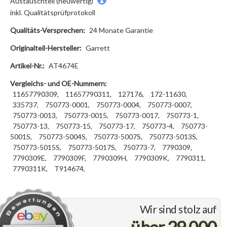
Austauschteil (neuwertig)
inkl. Qualitätsprüfprotokoll
Qualitäts-Versprechen:
24 Monate Garantie
Originalteil-Hersteller:
Garrett
Artikel-Nr.:
AT4674E
Vergleichs- und OE-Nummern:
11657790309,
11657790311,
127176,
172-11630,
335737,
750773-0001,
750773-0004,
750773-0007,
750773-0013,
750773-0015,
750773-0017,
750773-1,
750773-13,
750773-15,
750773-17,
750773-4,
750773-
5001S,
750773-5004S,
750773-5007S,
750773-5013S,
750773-5015S,
750773-5017S,
750773-7,
7790309,
7790309E,
7790309F,
7790309H,
7790309K,
7790311,
7790311K,
T914674,
Wir sind stolz auf
über 29.000