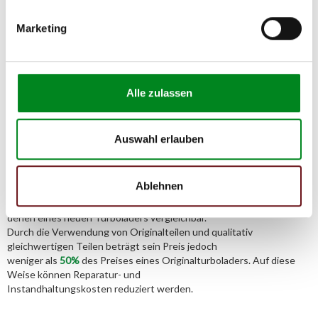
E-Mail:
info@tmc-turbo.de
Marketing
Telefon:
02541/8483601
Alle zulassen
Der Aufbereitungsprozess für
Auswahl erlauben
Turbolader
Ablehnen
Die Qualität und Lebensdauer eines überholten Turboladers ist mit
denen eines neuen Turboladers vergleichbar.
Durch die Verwendung von Originalteilen und qualitativ
gleichwertigen Teilen beträgt sein Preis jedoch
weniger als
50%
des Preises eines Originalturboladers. Auf diese
Weise können Reparatur- und
Instandhaltungskosten reduziert werden.