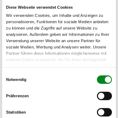
Zur exakten Fahrzeug-Identifizierung können Sie auch unseren
Diese Webseite verwendet Cookies
Support kontaktieren (
Chat
, Telefon oder E-Mail).
Wir benötigen folgende Fahrzeugdaten:
Schlüsselnummer
zu 2
Wir verwenden Cookies, um Inhalte und Anzeigen zu
(2.1) und zu 3 (2.2) oder
Fahrgestellnummer
.
personalisieren, Funktionen für soziale Medien anbieten
zu können und die Zugriffe auf unsere Website zu
Passendes Fahrzeug nicht dabei?
analysieren. Außerdem geben wir Informationen zu Ihrer
Verwendung unserer Website an unsere Partner für
Fahrzeug-Suche für AT-Turbolader
»
soziale Medien, Werbung und Analysen weiter. Unsere
Partner führen diese Informationen möglicherweise mit
Oder einfach
im Chat
nachfragen.
weiteren Daten zusammen, die Sie ihnen bereitgestellt
haben oder die sie im Rahmen Ihrer Nutzung der Dienste
Hersteller/EU Verantwortliche
gesammelt haben.
Einwilligungsauswahl
Person
Notwendig
Hersteller
Unternehmensname:
Präferenzen
TMC Turbolader Manufaktur Coesfeld
Adresse:
Am Wasserturm 55, Coesfeld, NRW, 48653, DE
Statistiken