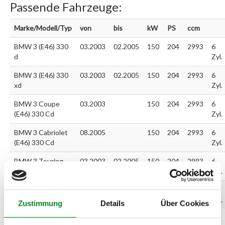
Passende Fahrzeuge:
Marke/Modell/Typ
von
bis
kW
PS
ccm
BMW 3 (E46) 330
03.2003
02.2005
150
204
2993
6
d
Zyl.
BMW 3 (E46) 330
03.2003
02.2005
150
204
2993
6
xd
Zyl.
BMW 3 Coupe
03.2003
150
204
2993
6
(E46) 330 Cd
Zyl.
BMW 3 Cabriolet
08.2005
150
204
2993
6
(E46) 330 Cd
Zyl.
BMW 3 Touring
03.2003
02.2005
150
204
2993
6
(E46) 330 d
Zyl.
BMW 3 Touring
03.2003
02.2005
150
204
2993
6
(E46) 330 xd
Zyl.
Zustimmung
Details
Über Cookies