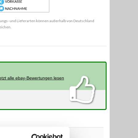
ungs- und Lieferarten können außerhalb von Deutschland
eichen.
etzt alle ebay-Bewertungen lesen
kW
PS
ccm