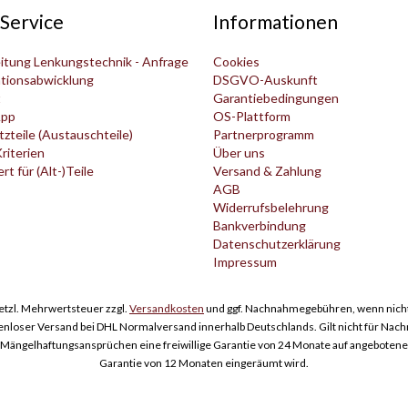
Service
Informationen
itung Lenkungstechnik - Anfrage
Cookies
tionsabwicklung
DSGVO-Auskunft
t
Garantiebedingungen
pp
OS-Plattform
zteile (Austauschteile)
Partnerprogramm
Kriterien
Über uns
t für (Alt-)Teile
Versand & Zahlung
AGB
Widerrufsbelehrung
Bankverbindung
Datenschutzerklärung
Impressum
esetzl. Mehrwertsteuer zzgl.
Versandkosten
und ggf. Nachnahmegebühren, wenn nicht
enloser Versand bei DHL Normalversand innerhalb Deutschlands. Gilt nicht für Nac
ngelhaftungsansprüchen eine freiwillige Garantie von 24 Monate auf angebotene Er
Garantie von 12 Monaten eingeräumt wird.