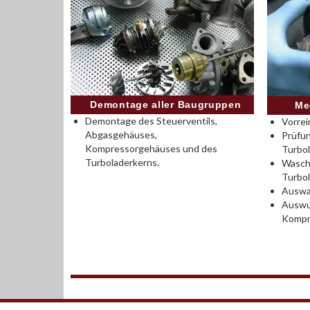
Demontage aller Baugruppen
Me
Demontage des Steuerventils,
Vorrei
Abgasgehäuses,
Prüfu
Kompressorgehäuses und des
Turbo
Turboladerkerns.
Wasch
Turbo
Auswah
Auswu
Kompr