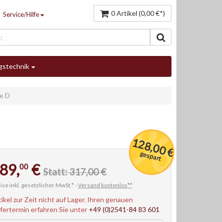
0 Artikel (0,00 €*)
Service/Hilfe
gstechnik
ne D
128,00 €
gespart
89,
€
00
Statt: 317,00 €
ise inkl. gesetzlicher MwSt.* -
Versand kostenlos**
tikel zur Zeit nicht auf Lager. Ihren genauen
efertermin erfahren Sie unter
+49 (0)2541-84 83 601