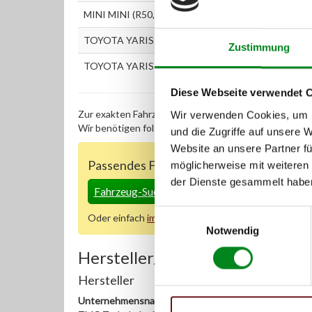
MINI MINI (R50, R53) One D
TOYOTA YARIS (_P1_) 1.4 D-4D (NLP10_, NLP10R)
Zustimmung
TOYOTA YARIS VERSO (_P2_) 1.4 D-4D (NLP20_, NL
Diese Webseite verwendet 
Zur exakten Fahrzeug-Identifizierung können Sie auc
Wir verwenden Cookies, um I
Wir benötigen folgende Fahrzeugdaten:
Schlüsselnu
und die Zugriffe auf unsere 
Website an unsere Partner fü
Passendes Fahrzeug nicht dabei?
möglicherweise mit weiteren
der Dienste gesammelt habe
Fahrzeug-Suche für AT-Turbolader
»
Einwilligungsauswahl
Oder einfach
im Chat
nachfragen.
Notwendig
Hersteller/EU Verantwortliche
Hersteller
Unternehmensname: