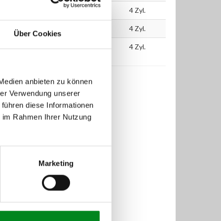
06
55
75
1364
4 Zyl.
05
55
75
1364
4 Zyl.
Über Cookies
05
55
75
1364
4 Zyl.
 Medien anbieten zu können
hrer Verwendung unserer
 führen diese Informationen
ie im Rahmen Ihrer Nutzung
Marketing