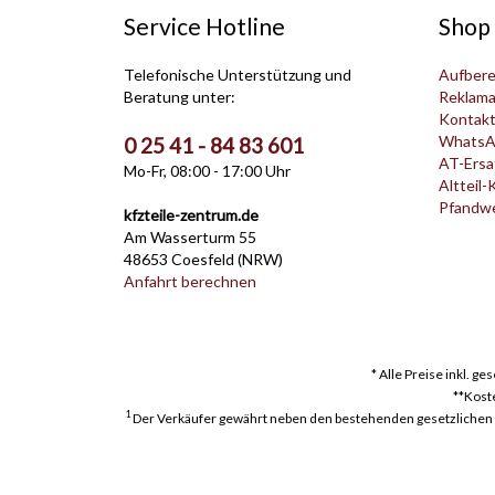
Service Hotline
Shop 
Telefonische Unterstützung und
Aufbere
Beratung unter:
Reklama
Kontak
WhatsA
0 25 41 - 84 83 601
AT-Ersat
Mo-Fr, 08:00 - 17:00 Uhr
Altteil-
Pfandwer
kfzteile-zentrum.de
Am Wasserturm 55
48653 Coesfeld (NRW)
Anfahrt berechnen
* Alle Preise inkl. g
**Kost
1
Der Verkäufer gewährt neben den bestehenden gesetzlichen Mä