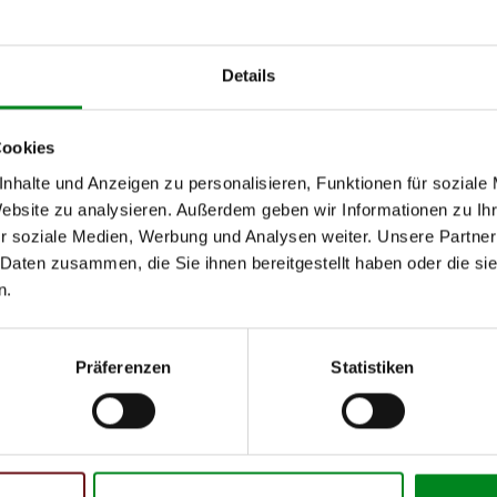
06.2003
09.20
10.2001
09.20
Details
P22_)
09.2000
09.20
Cookies
h unseren Support kontaktieren (
Chat
, Telefon oder E-Mail).
nhalte und Anzeigen zu personalisieren, Funktionen für soziale
mmer
zu 2 (2.1) und zu 3 (2.2) oder
Fahrgestellnummer
.
Website zu analysieren. Außerdem geben wir Informationen zu I
r soziale Medien, Werbung und Analysen weiter. Unsere Partner
 Daten zusammen, die Sie ihnen bereitgestellt haben oder die s
n.
Präferenzen
Statistiken
 Person