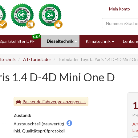
Mein Konto
partikelfilter DPF
Dieseltechnik
Klimatechnik
Lenkun
ltechnik
AT-Turbolader
Turbolader Toyota Yaris 1.4 D-4D Mini O
ris 1.4 D-4D Mini One D
Passende Fahrzeuge
1
Pre
Zustand:
Austauschteil (neuwertig)
Ar
Li
inkl. Qualitätsprüfprotokoll