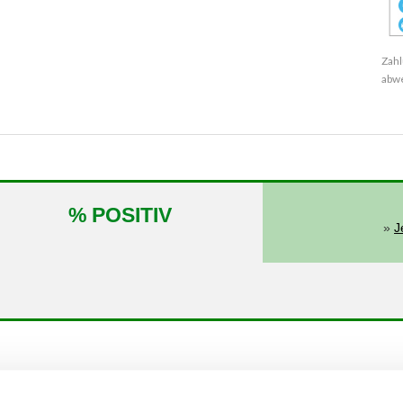
Zahl
abw
% POSITIV
»
J
von
bis