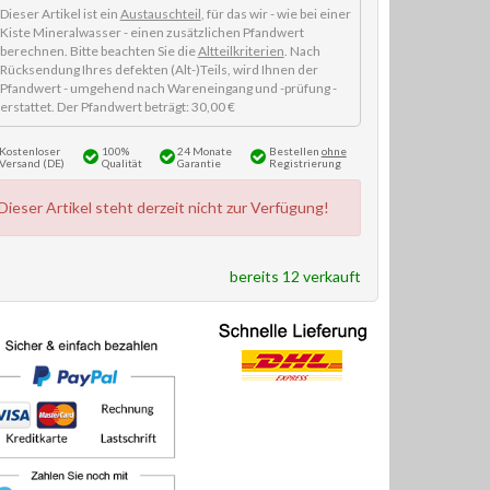
Dieser Artikel ist ein
Austauschteil
, für das wir - wie bei einer
Kiste Mineralwasser - einen zusätzlichen Pfandwert
berechnen. Bitte beachten Sie die
Altteilkriterien
. Nach
Rücksendung Ihres defekten (Alt-)Teils, wird Ihnen der
Pfandwert - umgehend nach Wareneingang und -prüfung -
erstattet. Der Pfandwert beträgt: 30,00 €
Kostenloser
100%
24 Monate
Bestellen
ohne
Versand (DE)
Qualität
Garantie
Registrierung
Dieser Artikel steht derzeit nicht zur Verfügung!
bereits 12 verkauft