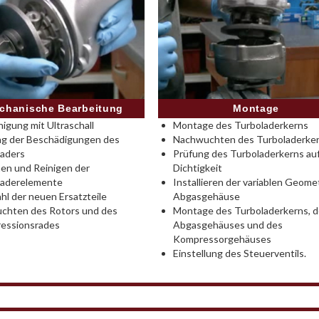
Montage
chanische Bearbeitung
Montage des Turboladerkerns
nigung mit Ultraschall
Nachwuchten des Turboladerke
ng der Beschädigungen des
Prüfung des Turboladerkerns au
laders
Dichtigkeit
en und Reinigen der
Installieren der variablen Geomet
laderelemente
Abgasgehäuse
l der neuen Ersatzteile
Montage des Turboladerkerns, 
chten des Rotors und des
Abgasgehäuses und des
essionsrades
Kompressorgehäuses
Einstellung des Steuerventils.