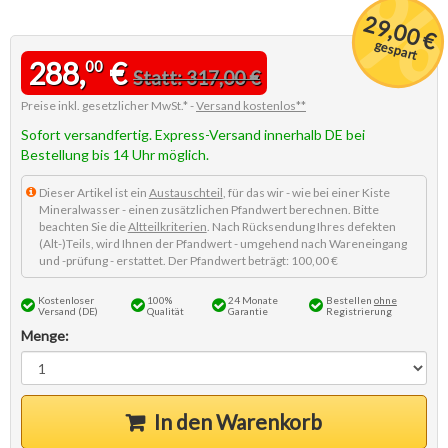
29,00 €
gespart
288,
€
00
Statt: 317,00 €
Preise inkl. gesetzlicher MwSt.* -
Versand kostenlos**
Sofort versandfertig. Express-Versand innerhalb DE bei
Bestellung bis 14 Uhr möglich.
Dieser Artikel ist ein
Austauschteil
, für das wir - wie bei einer Kiste
Mineralwasser - einen zusätzlichen Pfandwert berechnen. Bitte
beachten Sie die
Altteilkriterien
. Nach Rücksendung Ihres defekten
(Alt-)Teils, wird Ihnen der Pfandwert - umgehend nach Wareneingang
und -prüfung - erstattet. Der Pfandwert beträgt: 100,00 €
Kostenloser
100%
24 Monate
Bestellen
ohne
Versand (DE)
Qualität
Garantie
Registrierung
Menge:
In den Warenkorb