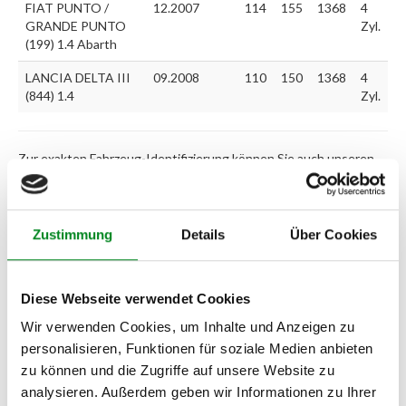
FIAT PUNTO /
12.2007
114
155
1368
4
GRANDE PUNTO
Zyl.
(199) 1.4 Abarth
LANCIA DELTA III
09.2008
110
150
1368
4
(844) 1.4
Zyl.
Zur exakten Fahrzeug-Identifizierung können Sie auch unseren
Support kontaktieren (
Chat
, Telefon oder E-Mail).
Wir benötigen folgende Fahrzeugdaten:
Schlüsselnummer
zu 2
(2.1) und zu 3 (2.2) oder
Fahrgestellnummer
.
Zustimmung
Details
Über Cookies
Passendes Fahrzeug nicht dabei?
Fahrzeug-Suche für AT-Turbolader
»
Diese Webseite verwendet Cookies
Wir verwenden Cookies, um Inhalte und Anzeigen zu
Oder einfach
im Chat
nachfragen.
personalisieren, Funktionen für soziale Medien anbieten
zu können und die Zugriffe auf unsere Website zu
Hersteller/EU Verantwortliche
analysieren. Außerdem geben wir Informationen zu Ihrer
Person