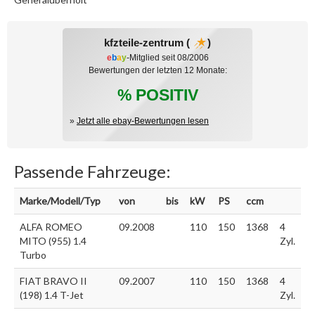
kfzteile-zentrum (
)
e
b
a
y
-Mitglied seit 08/2006
Bewertungen der letzten 12 Monate:
% POSITIV
»
Jetzt alle ebay-Bewertungen lesen
Passende Fahrzeuge:
Marke/Modell/Typ
von
bis
kW
PS
ccm
ALFA ROMEO
09.2008
110
150
1368
4
MITO (955) 1.4
Zyl.
Turbo
FIAT BRAVO II
09.2007
110
150
1368
4
(198) 1.4 T-Jet
Zyl.