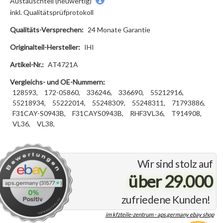
Austauschteil (neuwertig)
inkl. Qualitätsprüfprotokoll
Qualitäts-Versprechen:
24 Monate Garantie
Originalteil-Hersteller:
IHI
Artikel-Nr.:
AT4721A
Vergleichs- und OE-Nummern:
128593,
172-05860,
336246,
336690,
55212916,
55218934,
55222014,
55248309,
55248311,
71793886,
F31CAY-S0943B,
F31CAYS0943B,
RHF3VL36,
T914908,
VL36,
VL38,
Wir sind stolz auf
über 29.000
zufriedene Kunden!
im kfzteile-zentrum - aps.germany ebay shop