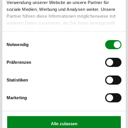
Verwendung unserer Website an unsere Partner für
Hersteller
soziale Medien, Werbung und Analysen weiter. Unsere
Partner führen diese Informationen möglicherweise mit
Unternehmensname:
TMC Turbolader Manufaktur Coesfeld
weiteren Daten zusammen, die Sie ihnen bereitgestellt
haben oder die sie im Rahmen Ihrer Nutzung der Dienste
Adresse:
gesammelt haben.
Am Wasserturm 55, Coesfeld, NRW, 48653, DE
Einwilligungsauswahl
Notwendig
E-Mail:
info@tmc-turbo.de
Telefon:
Präferenzen
02541/8483601
Statistiken
Marketing
Der Aufbereitungsprozess für
Turbolader
Alle zulassen
Die Qualität und Lebensdauer eines überholten Turboladers ist mit