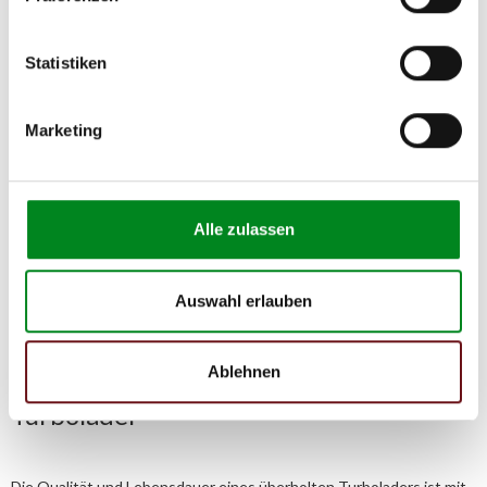
Person
Hersteller
Statistiken
Unternehmensname:
TMC Turbolader Manufaktur Coesfeld
Adresse:
Marketing
Am Wasserturm 55, Coesfeld, NRW, 48653, DE
E-Mail:
info@tmc-turbo.de
Alle zulassen
Telefon:
02541/8483601
Auswahl erlauben
Ablehnen
Der Aufbereitungsprozess für
Turbolader
Die Qualität und Lebensdauer eines überholten Turboladers ist mit