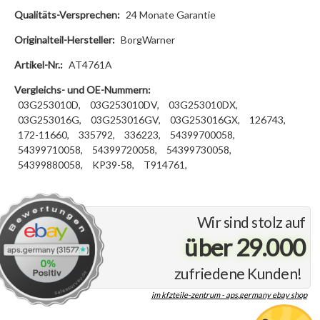
Qualitäts-Versprechen:
24 Monate Garantie
Originalteil-Hersteller:
BorgWarner
Artikel-Nr.:
AT4761A
Vergleichs- und OE-Nummern:
03G253010D,
03G253010DV,
03G253010DX,
03G253016G,
03G253016GV,
03G253016GX,
126743,
172-11660,
335792,
336223,
54399700058,
54399710058,
54399720058,
54399730058,
54399880058,
KP39-58,
T914761,
Wir sind stolz auf
über 29.000
zufriedene Kunden!
im kfzteile-zentrum - aps.germany ebay shop