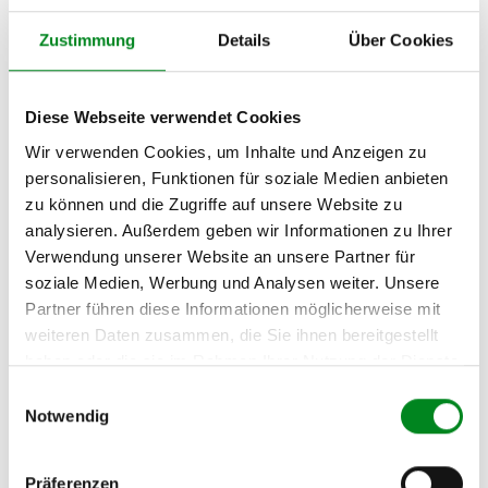
VW
06.2006
75
102
1896
4
Zustimmung
Details
Über Cookies
TRANSPORTER T5
Zyl.
Pritsche/Fahrgestell
(7JD, 7JE, 7JL, 7JY,
Diese Webseite verwendet Cookies
7JZ) 1.9 TDI
Wir verwenden Cookies, um Inhalte und Anzeigen zu
personalisieren, Funktionen für soziale Medien anbieten
Zur exakten Fahrzeug-Identifizierung können Sie auch unseren
zu können und die Zugriffe auf unsere Website zu
Support kontaktieren (
Chat
, Telefon oder E-Mail).
analysieren. Außerdem geben wir Informationen zu Ihrer
Wir benötigen folgende Fahrzeugdaten:
Schlüsselnummer
zu 2
Verwendung unserer Website an unsere Partner für
(2.1) und zu 3 (2.2) oder
Fahrgestellnummer
.
soziale Medien, Werbung und Analysen weiter. Unsere
Partner führen diese Informationen möglicherweise mit
Passendes Fahrzeug nicht dabei?
weiteren Daten zusammen, die Sie ihnen bereitgestellt
Fahrzeug-Suche für AT-Turbolader
»
haben oder die sie im Rahmen Ihrer Nutzung der Dienste
gesammelt haben.
Einwilligungsauswahl
Oder einfach
im Chat
nachfragen.
Notwendig
Hersteller/EU Verantwortliche
Präferenzen