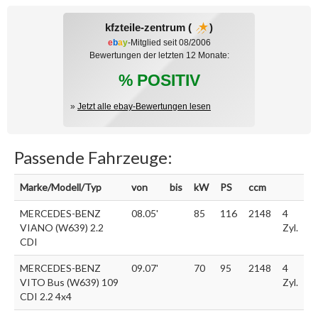
kfzteile-zentrum (
)
e
b
a
y
-Mitglied seit 08/2006
Bewertungen der letzten 12 Monate:
% POSITIV
»
Jetzt alle ebay-Bewertungen lesen
Passende Fahrzeuge:
Marke/Modell/Typ
von
bis
kW
PS
ccm
MERCEDES-BENZ
08.05'
85
116
2148
4
VIANO (W639) 2.2
Zyl.
CDI
MERCEDES-BENZ
09.07'
70
95
2148
4
VITO Bus (W639) 109
Zyl.
CDI 2.2 4x4