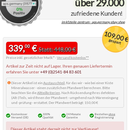
über 29.000
zufriedene Kunden!
im kfzteile-zentrum - aps.germany ebay shop
109,00 €
gespart
339,
€
00
Statt: 448,00 €
Preise inkl. gesetzlicher MwSt.* -
Versand kostenlos**
Artikel zur Zeit nicht auf Lager. Ihren genauen Liefertermin
erfahren Sie unter
+49 (0)2541-84 83 601
Dieser Artikel ist ein
Austauschteil
, für das wir - wie bei einer Kiste
Mineralwasser - einen zusätzlichen Pfandwert berechnen. Bitte
beachten Sie die
Altteilkriterien
. Nach Rücksendung Ihres defekten
(Alt-)Teils, wird Ihnen der Pfandwert - umgehend nach Wareneingang
und -prüfung - erstattet. Der Pfandwert beträgt: 150,00 €
Kostenloser
100%
24 Monate
Bestellen
ohne
Versand (DE)
Qualität
Garantie
Registrierung
Dieser Artikel steht derzeit nicht zur Verfügung!