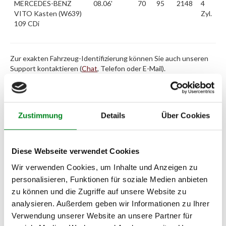
MERCEDES-BENZ
08.06'
70
95
2148
4
VITO Kasten (W639)
Zyl.
109 CDi
Zur exakten Fahrzeug-Identifizierung können Sie auch unseren
Support kontaktieren (
Chat
, Telefon oder E-Mail).
Wir benötigen folgende Fahrzeugdaten:
Schlüsselnummer
zu 2
(2.1) und zu 3 (2.2) oder
Fahrgestellnummer
.
Passendes Fahrzeug nicht dabei?
Zustimmung
Details
Über Cookies
Fahrzeug-Suche für AT-Turbolader
»
Diese Webseite verwendet Cookies
Oder einfach
im Chat
nachfragen.
Wir verwenden Cookies, um Inhalte und Anzeigen zu
personalisieren, Funktionen für soziale Medien anbieten
Hersteller/EU Verantwortliche
zu können und die Zugriffe auf unsere Website zu
Person
analysieren. Außerdem geben wir Informationen zu Ihrer
Hersteller
Verwendung unserer Website an unsere Partner für