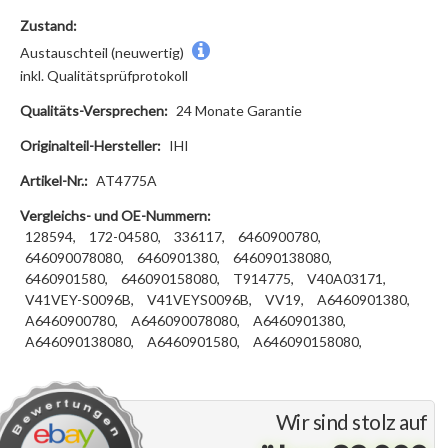
Zustand:
Austauschteil (neuwertig)
inkl. Qualitätsprüfprotokoll
Qualitäts-Versprechen:
24 Monate Garantie
Originalteil-Hersteller:
IHI
Artikel-Nr.:
AT4775A
Vergleichs- und OE-Nummern:
128594,
172-04580,
336117,
6460900780,
646090078080,
6460901380,
646090138080,
6460901580,
646090158080,
T914775,
V40A03171,
V41VEY-S0096B,
V41VEYS0096B,
VV19,
A6460901380,
A6460900780,
A646090078080,
A6460901380,
A646090138080,
A6460901580,
A646090158080,
Wir sind stolz auf