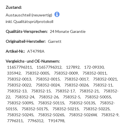
Zustand:
Austauschteil (neuwertig)
inkl. Qualitätsprüfprotokoll
Qualitäts-Versprechen:
24 Monate Garantie
Originalteil-Hersteller:
Garrett
Artikel-Nr.:
AT4798A
Vergleichs- und OE-Nummern:
11657796311,
11657796312,
127892,
172-09330,
335942,
758352-0005,
758352-0009,
758352-0011,
758352-0013,
758352-0015,
758352-0017,
758352-0021,
758352-0022,
758352-0024,
758352-0026,
758352-11,
758352-13,
758352-15,
758352-17,
758352-21,
758352-
22,
758352-24,
758352-26,
758352-5,
758352-5005S,
758352-5009S,
758352-5011S,
758352-5013S,
758352-
5015S,
758352-5017S,
758352-5021S,
758352-5022S,
758352-5024S,
758352-5026S,
758352-5026W,
758352-9,
7796311,
7796312,
T914798,