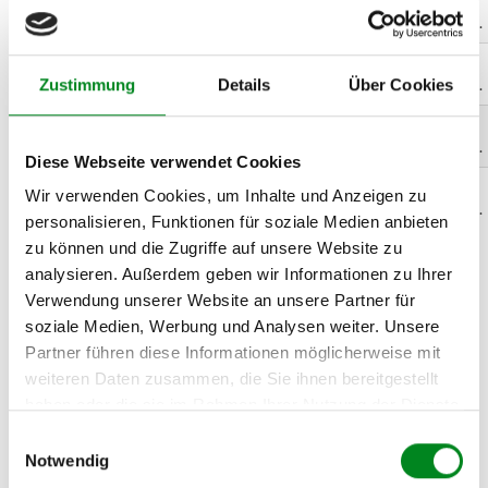
BMW 3 Coupe
03.2006
08.2008
170
231
2993
6
(E92) 330 d
Zyl.
BMW 3 Coupe
03.2006
08.2008
170
231
2993
6
Zustimmung
Details
Über Cookies
(E92) 330 xd
Zyl.
BMW 3 Cabriolet
03.2007
12.2010
145
197
2993
6
(E93) 325 d
Zyl.
Diese Webseite verwendet Cookies
BMW 3 Cabriolet
03.2007
12.2013
170
231
2993
6
Wir verwenden Cookies, um Inhalte und Anzeigen zu
(E93) 330 d
Zyl.
personalisieren, Funktionen für soziale Medien anbieten
zu können und die Zugriffe auf unsere Website zu
analysieren. Außerdem geben wir Informationen zu Ihrer
Zur exakten Fahrzeug-Identifizierung können Sie auch unseren
Verwendung unserer Website an unsere Partner für
Support kontaktieren (
Chat
, Telefon oder E-Mail).
soziale Medien, Werbung und Analysen weiter. Unsere
Wir benötigen folgende Fahrzeugdaten:
Schlüsselnummer
zu 2
(2.1) und zu 3 (2.2) oder
Fahrgestellnummer
.
Partner führen diese Informationen möglicherweise mit
weiteren Daten zusammen, die Sie ihnen bereitgestellt
Passendes Fahrzeug nicht dabei?
haben oder die sie im Rahmen Ihrer Nutzung der Dienste
gesammelt haben.
Einwilligungsauswahl
Fahrzeug-Suche für AT-Turbolader
»
Notwendig