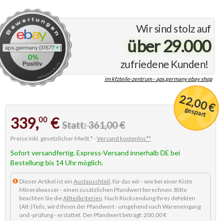
Wir sind stolz auf
über 29.000
zufriedene Kunden!
im kfzteile-zentrum - aps.germany ebay shop
22,00 €
gespart
339,
€
00
Statt: 361,00 €
Preise inkl. gesetzlicher MwSt.* -
Versand kostenlos**
Sofort versandfertig. Express-Versand innerhalb DE bei
Bestellung bis 14 Uhr möglich.
Dieser Artikel ist ein
Austauschteil
, für das wir - wie bei einer Kiste
Mineralwasser - einen zusätzlichen Pfandwert berechnen. Bitte
beachten Sie die
Altteilkriterien
. Nach Rücksendung Ihres defekten
(Alt-)Teils, wird Ihnen der Pfandwert - umgehend nach Wareneingang
und -prüfung - erstattet. Der Pfandwert beträgt: 200,00 €