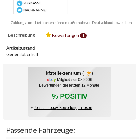
Zahlungs- und Lieferarten können außerhalb von Deutschland abweichen.
Beschreibung
Bewertungen
1
Artikelzustand
Generalüberholt
kfzteile-zentrum (
)
e
b
a
y
-Mitglied seit 08/2006
Bewertungen der letzten 12 Monate:
% POSITIV
»
Jetzt alle ebay-Bewertungen lesen
Passende Fahrzeuge: