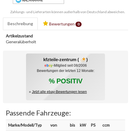
Zahlungs- und Lieferarten können außerhalb von Deutschland abweichen.
Beschreibung
Bewertungen
0
Artikelzustand
Generalüberholt
kfzteile-zentrum (
)
e
b
a
y
-Mitglied seit 08/2006
Bewertungen der letzten 12 Monate:
% POSITIV
»
Jetzt alle ebay-Bewertungen lesen
Passende Fahrzeuge:
Marke/Modell/Typ
von
bis
kW
PS
ccm