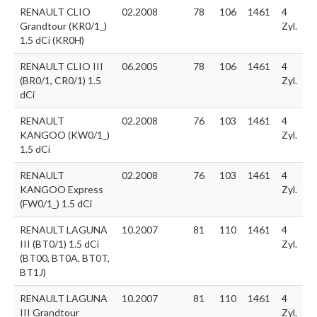
RENAULT CLIO
02.2008
78
106
1461
4
Grandtour (KR0/1_)
Zyl.
1.5 dCi (KR0H)
RENAULT CLIO III
06.2005
78
106
1461
4
(BR0/1, CR0/1) 1.5
Zyl.
dCi
RENAULT
02.2008
76
103
1461
4
KANGOO (KW0/1_)
Zyl.
1.5 dCi
RENAULT
02.2008
76
103
1461
4
KANGOO Express
Zyl.
(FW0/1_) 1.5 dCi
RENAULT LAGUNA
10.2007
81
110
1461
4
III (BT0/1) 1.5 dCi
Zyl.
(BT00, BT0A, BT0T,
BT1J)
RENAULT LAGUNA
10.2007
81
110
1461
4
III Grandtour
Zyl.