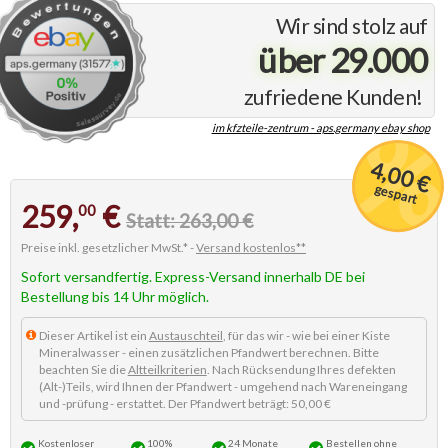
Wir sind stolz auf
über 29.000
zufriedene Kunden!
im kfzteile-zentrum - aps.germany ebay shop
4,00 €
gespart
259,
€
00
Statt: 263,00 €
Preise inkl. gesetzlicher MwSt.* -
Versand kostenlos**
Sofort versandfertig. Express-Versand innerhalb DE bei
Bestellung bis 14 Uhr möglich.
Dieser Artikel ist ein
Austauschteil
, für das wir - wie bei einer Kiste
Mineralwasser - einen zusätzlichen Pfandwert berechnen. Bitte
beachten Sie die
Altteilkriterien
. Nach Rücksendung Ihres defekten
(Alt-)Teils, wird Ihnen der Pfandwert - umgehend nach Wareneingang
und -prüfung - erstattet. Der Pfandwert beträgt: 50,00 €
Kostenloser
100%
24 Monate
Bestellen
ohne