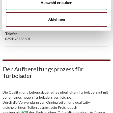
TMC Turbolader Manufaktur Coesfeld
Auswahl erlauben
Adresse:
Am Wasserturm 55, Coesfeld, NRW, 48653, DE
Ablehnen
E-Mail:
info@tmc-turbo.de
Telefon:
02541/8483601
Der Aufbereitungsprozess für
Turbolader
Die Qualität und Lebensdauer eines überholten Turboladers ist mit
denen eines neuen Turboladers vergleichbar.
Durch die Verwendung von Originalteilen und qualitativ
gleichwertigen Teilen beträgt sein Preis jedoch
weniger als
50%
des Preises eines Originalturboladers. Auf diese