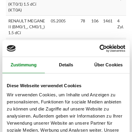
(KT0/1) 1.5 dCi
(KT0A)
RENAULT MEGANE
05.2005
78
106
1461
4
II (BM0/1_, CM0/1_)
Zyl.
1.5 dCi
RENAULT MEGANE
03.2006
78
106
1461
4
II Coup?-Cabriolet
Zyl.
(EM0/1_) 1.5 dCi
Zustimmung
Details
Über Cookies
RENAULT MEGANE
05.2005
78
106
1461
4
II Grandtour
Zyl.
(KM0/1_) 1.5 dCi
Diese Webseite verwendet Cookies
RENAULT MEGANE
05.2005
78
106
1461
4
Wir verwenden Cookies, um Inhalte und Anzeigen zu
II Stufenheck
Zyl.
(LM0/1_) 1.5 dCi
personalisieren, Funktionen für soziale Medien anbieten
zu können und die Zugriffe auf unsere Website zu
RENAULT MODUS
05.2005
78
106
1461
4
analysieren. Außerdem geben wir Informationen zu Ihrer
(F/JP0_) 1.5 dCi
Zyl.
Verwendung unserer Website an unsere Partner für
(JP0G, JP0H)
soziale Medien, Werbung und Analysen weiter. Unsere