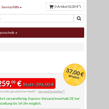
0 Artikel (0,00 €*)
Service/Hilfe
gstechnik
37,00 €
gespart
259,
€
00
Statt: 296,00 €
ise inkl. gesetzlicher MwSt.* -
Versand kostenlos**
fort versandfertig. Express-Versand innerhalb DE bei
stellung bis 14 Uhr möglich.