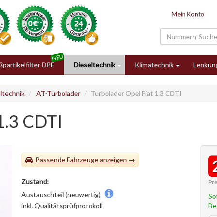
Mein Konto
partikelfilter DPF
Dieseltechnik
Klimatechnik
Lenkun
ltechnik
AT-Turbolader
Turbolader Opel Fiat 1.3 CDTI
1.3 CDTI
Passende Fahrzeuge
Zustand:
Pre
Austauschteil (neuwertig)
So
Be
inkl. Qualitätsprüfprotokoll