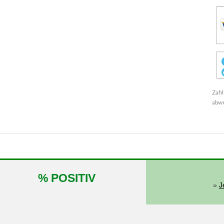
Zahl
abw
% POSITIV
»
J