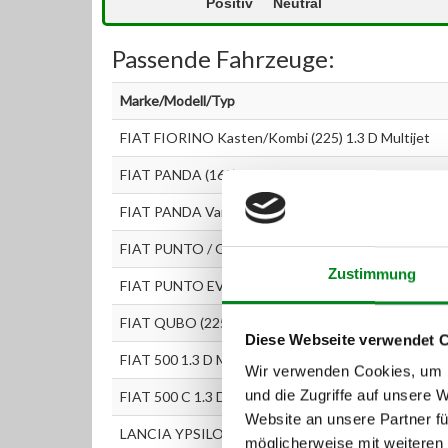
Positiv
Neutral
Passende Fahrzeuge:
Marke/Modell/Typ
FIAT FIORINO Kasten/Kombi (225) 1.3 D Multijet
FIAT PANDA (169) 1.3 D Multijet
FIAT PANDA Van (169) 1.3 JTD
FIAT PUNTO / GRANDE PUNTO (199) 1.3 D Multijet
Zustimmung
FIAT PUNTO EVO (199) 1.3 D Multijet
FIAT QUBO (225) 1.3 D Multijet
Diese Webseite verwendet 
FIAT 500 1.3 D Multijet
Wir verwenden Cookies, um I
und die Zugriffe auf unsere 
FIAT 500 C 1.3 D Multijet
Website an unsere Partner fü
LANCIA YPSILON (843) 1.3 D Multijet
möglicherweise mit weiteren