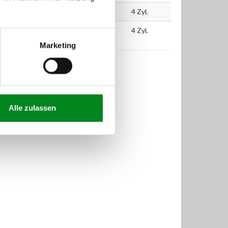
55
75
1248
4 Zyl.
55
75
1248
4 Zyl.
Marketing
Alle zulassen