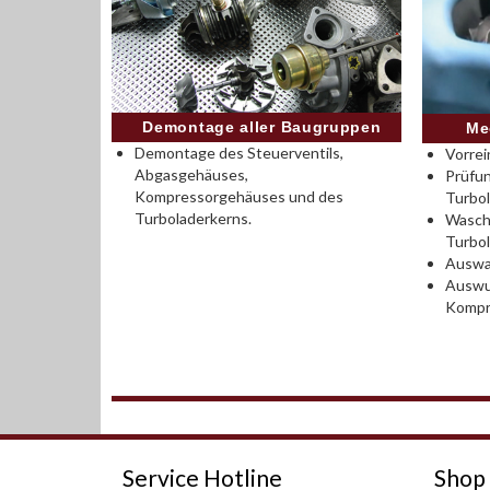
Demontage aller Baugruppen
Me
Demontage des Steuerventils,
Vorrei
Abgasgehäuses,
Prüfu
Kompressorgehäuses und des
Turbo
Turboladerkerns.
Wasch
Turbo
Auswah
Auswu
Kompr
Service Hotline
Shop 