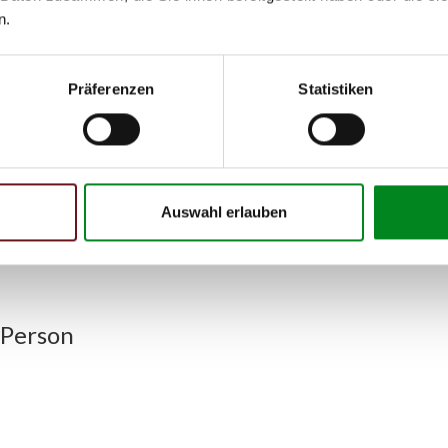
n.
07.2006
07.2006
Präferenzen
Statistiken
h unseren Support kontaktieren (
Chat
, Telefon oder E-Mail).
mmer
zu 2 (2.1) und zu 3 (2.2) oder
Fahrgestellnummer
.
Auswahl erlauben
 Person