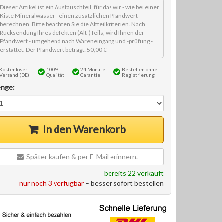
Dieser Artikel ist ein
Austauschteil
, für das wir - wie bei einer
Kiste Mineralwasser - einen zusätzlichen Pfandwert
berechnen. Bitte beachten Sie die
Altteilkriterien
. Nach
Rücksendung Ihres defekten (Alt-)Teils, wird Ihnen der
Pfandwert - umgehend nach Wareneingang und -prüfung -
erstattet. Der Pfandwert beträgt: 50,00 €
Kostenloser
100%
24 Monate
Bestellen
ohne
Versand (DE)
Qualität
Garantie
Registrierung
nge:
In den Warenkorb
Später kaufen & per E-Mail erinnern.
bereits 22 verkauft
nur noch 3 verfügbar
– besser sofort bestellen