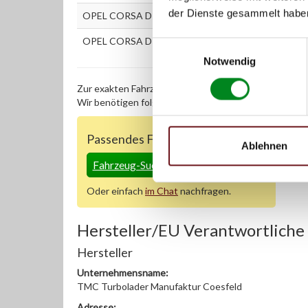
der Dienste gesammelt habe
OPEL CORSA D 1.3 CDTI
OPEL CORSA D Van 1.3 CDTI
Einwilligungsauswahl
Notwendig
Zur exakten Fahrzeug-Identifizierung können Sie auc
Wir benötigen folgende Fahrzeugdaten:
Schlüsselnu
Passendes Fahrzeug nicht dabei?
Ablehnen
Fahrzeug-Suche für AT-Turbolader
»
Oder einfach
im Chat
nachfragen.
Hersteller/EU Verantwortliche
Hersteller
Unternehmensname:
TMC Turbolader Manufaktur Coesfeld
Adresse: