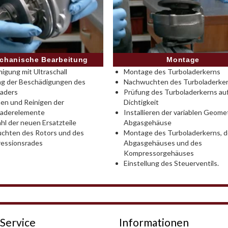
Montage
chanische Bearbeitung
Montage des Turboladerkerns
nigung mit Ultraschall
Nachwuchten des Turboladerke
ng der Beschädigungen des
Prüfung des Turboladerkerns au
laders
Dichtigkeit
en und Reinigen der
Installieren der variablen Geomet
laderelemente
Abgasgehäuse
l der neuen Ersatzteile
Montage des Turboladerkerns, 
chten des Rotors und des
Abgasgehäuses und des
essionsrades
Kompressorgehäuses
Einstellung des Steuerventils.
Service
Informationen