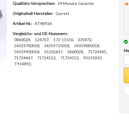
Qualitäts-Versprechen:
24 Monate Garantie
Originalteil-Hersteller:
Garrett
Artikel-Nr.:
AT4893A
Vergleichs- und OE-Nummern:
0860028,
126707,
172-11550,
335872,
54359700018,
54359710018,
54359880018,
Me
54359900018,
55202637,
5860028,
71724445,
71724447,
71724552,
71724553,
93191833,
T914893,