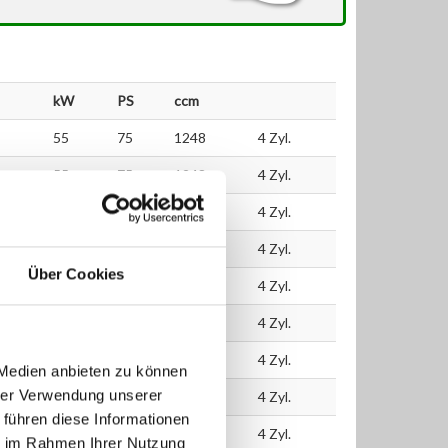
kW
PS
ccm
55
75
1248
4 Zyl.
55
75
1248
4 Zyl.
55
75
1248
4 Zyl.
55
75
1248
4 Zyl.
Über Cookies
55
75
1248
4 Zyl.
55
75
1248
4 Zyl.
55
75
1248
4 Zyl.
 Medien anbieten zu können
hrer Verwendung unserer
55
75
1248
4 Zyl.
 führen diese Informationen
55
75
1248
4 Zyl.
ie im Rahmen Ihrer Nutzung