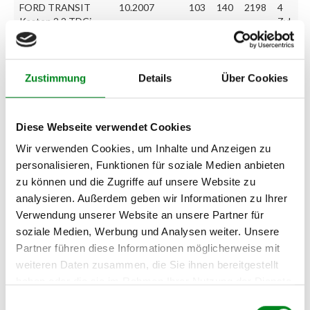
FORD TRANSIT
10.2007
103
140
2198
4
Kasten 2.2 TDCi
Zyl.
FORD TRANSIT
04.2006
63
85
2198
4
Pritsche/Fahrgestell
Zyl.
2.2 TDCi
Zustimmung
Details
Über Cookies
FORD TRANSIT
10.2008
85
115
2198
4
Pritsche/Fahrgestell
Zyl.
Diese Webseite verwendet Cookies
2.2 TDCi
Wir verwenden Cookies, um Inhalte und Anzeigen zu
FORD TRANSIT
10.2007
103
140
2198
4
personalisieren, Funktionen für soziale Medien anbieten
Pritsche/Fahrgestell
Zyl.
2.2 TDCi
zu können und die Zugriffe auf unsere Website zu
analysieren. Außerdem geben wir Informationen zu Ihrer
Verwendung unserer Website an unsere Partner für
Zur exakten Fahrzeug-Identifizierung können Sie auch unseren
soziale Medien, Werbung und Analysen weiter. Unsere
Support kontaktieren (
Chat
, Telefon oder E-Mail).
Partner führen diese Informationen möglicherweise mit
Wir benötigen folgende Fahrzeugdaten:
Schlüsselnummer
zu 2
weiteren Daten zusammen, die Sie ihnen bereitgestellt
(2.1) und zu 3 (2.2) oder
Fahrgestellnummer
.
haben oder die sie im Rahmen Ihrer Nutzung der Dienste
gesammelt haben.
Einwilligungsauswahl
Passendes Fahrzeug nicht dabei?