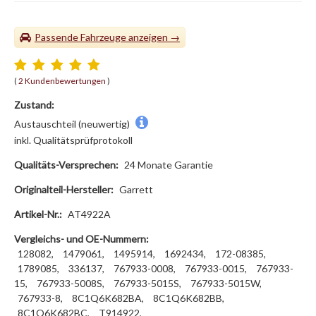
Passende Fahrzeuge
(
2 Kundenbewertungen
)
Zustand:
Austauschteil (neuwertig)
inkl. Qualitätsprüfprotokoll
Qualitäts-Versprechen:
24 Monate Garantie
Originalteil-Hersteller:
Garrett
Artikel-Nr.:
AT4922A
Vergleichs- und OE-Nummern:
128082,
1479061,
1495914,
1692434,
172-08385,
1789085,
336137,
767933-0008,
767933-0015,
767933-
15,
767933-5008S,
767933-5015S,
767933-5015W,
767933-8,
8C1Q6K682BA,
8C1Q6K682BB,
8C1Q6K682BC,
T914922,