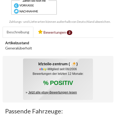
Zahlungs- und Lieferarten können außerhalb von Deutschland abweichen.
Beschreibung
Bewertungen
2
Artikelzustand
Generalüberholt
kfzteile-zentrum (
)
e
b
a
y
-Mitglied seit 08/2006
Bewertungen der letzten 12 Monate:
% POSITIV
»
Jetzt alle ebay-Bewertungen lesen
Passende Fahrzeuge: