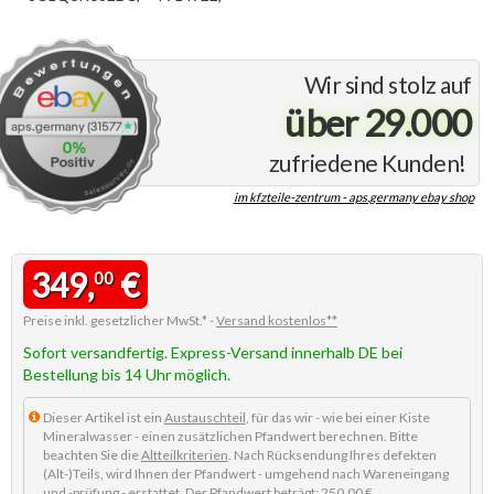
Wir sind stolz auf
über 29.000
zufriedene Kunden!
im kfzteile-zentrum - aps.germany ebay shop
349,
€
00
Preise inkl. gesetzlicher MwSt.* -
Versand kostenlos**
Sofort versandfertig. Express-Versand innerhalb DE bei
Bestellung bis 14 Uhr möglich.
Dieser Artikel ist ein
Austauschteil
, für das wir - wie bei einer Kiste
Mineralwasser - einen zusätzlichen Pfandwert berechnen. Bitte
beachten Sie die
Altteilkriterien
. Nach Rücksendung Ihres defekten
(Alt-)Teils, wird Ihnen der Pfandwert - umgehend nach Wareneingang
und -prüfung - erstattet. Der Pfandwert beträgt: 250,00 €