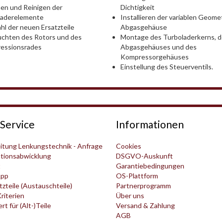
Dichtigkeit
en und Reinigen der
Installieren der variablen Geomet
laderelemente
Abgasgehäuse
l der neuen Ersatzteile
Montage des Turboladerkerns, 
chten des Rotors und des
Abgasgehäuses und des
essionsrades
Kompressorgehäuses
Einstellung des Steuerventils.
Service
Informationen
itung Lenkungstechnik - Anfrage
Cookies
tionsabwicklung
DSGVO-Auskunft
t
Garantiebedingungen
pp
OS-Plattform
zteile (Austauschteile)
Partnerprogramm
Kriterien
Über uns
t für (Alt-)Teile
Versand & Zahlung
AGB