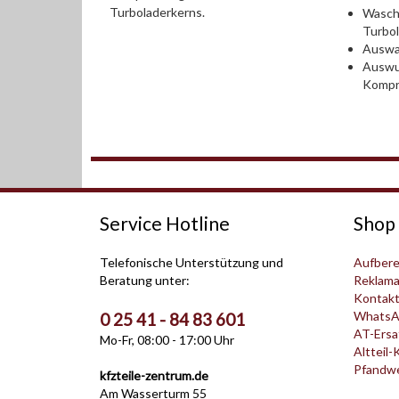
Turboladerkerns.
Wasch
Turbo
Auswah
Auswu
Kompr
Service Hotline
Shop 
Telefonische Unterstützung und
Aufbere
Beratung unter:
Reklama
Kontak
WhatsA
0 25 41 - 84 83 601
AT-Ersat
Mo-Fr, 08:00 - 17:00 Uhr
Altteil-
Pfandwer
kfzteile-zentrum.de
Am Wasserturm 55