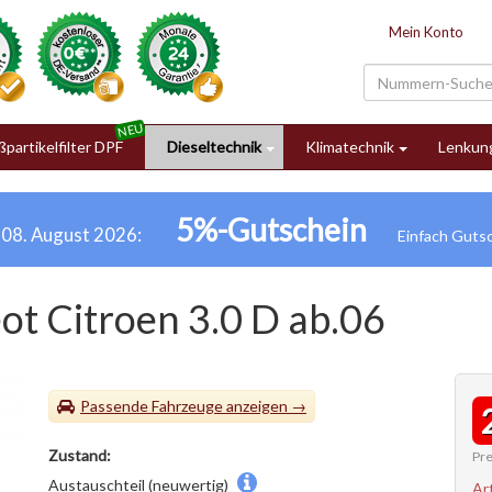
Mein Konto
partikelfilter DPF
Dieseltechnik
Klimatechnik
Lenkun
5%-Gutschein
h 08. August 2026:
ot Citroen 3.0 D ab.06
Passende Fahrzeuge
Zustand:
Pre
Austauschteil (neuwertig)
Ar