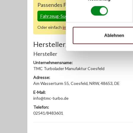
Passendes Fahrzeug nicht dabei?
Fahrzeug-Suche für AT-Turbolader
»
Oder einfach
im Chat
nachfragen.
Ablehnen
Hersteller/EU Verantwortliche
Hersteller
Unternehmensname:
TMC Turbolader Manufaktur Coesfeld
Adresse:
Am Wasserturm 55, Coesfeld, NRW, 48653, DE
E-Mail:
info@tmc-turbo.de
Telefon:
02541/8483601