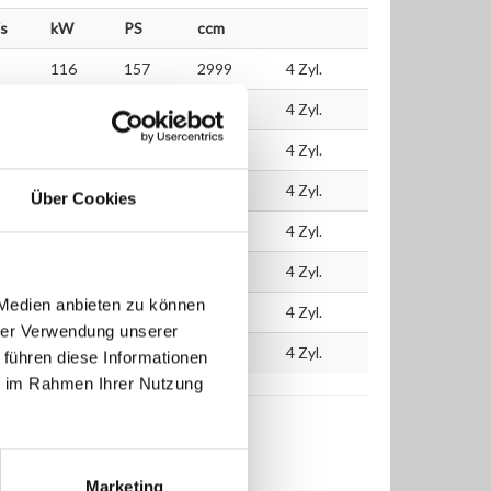
is
kW
PS
ccm
116
157
2999
4 Zyl.
116
157
2999
4 Zyl.
116
158
2999
4 Zyl.
116
158
2999
4 Zyl.
Über Cookies
116
158
2999
4 Zyl.
116
156
2999
4 Zyl.
 Medien anbieten zu können
116
156
2999
4 Zyl.
hrer Verwendung unserer
116
156
2999
4 Zyl.
 führen diese Informationen
ie im Rahmen Ihrer Nutzung
Marketing