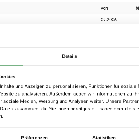
von
b
09.2006
09.2006
07.2006
07.2006
Details
et 3.0 D
07.2006
Cookies
04.2006
nhalte und Anzeigen zu personalisieren, Funktionen für soziale
04.2006
Website zu analysieren. Außerdem geben wir Informationen zu I
04.2006
r soziale Medien, Werbung und Analysen weiter. Unsere Partner
 Daten zusammen, die Sie ihnen bereitgestellt haben oder die s
n.
h unseren Support kontaktieren (
Chat
, Telefon oder E-Mail).
mmer
zu 2 (2.1) und zu 3 (2.2) oder
Fahrgestellnummer
.
Präferenzen
Statistiken