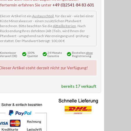
efertermin erfahren Sie unter
+49 (0)2541-84 83 601
Dieser Artikel ist ein
Austauschteil
, für das wir - wie bei einer
Kiste Mineralwasser - einen zusätzlichen Pfandwert
berechnen. Bitte beachten Sie die
Altteilkriterien
. Nach
Rücksendung Ihres defekten (Alt-)Teils, wird Ihnen der
Pfandwert - umgehend nach Wareneingang und -prüfung -
erstattet. Der Pfandwert beträgt: 100,00 €
Kostenloser
100%
24 Monate
Bestellen
ohne
Versand (DE)
Qualität
Garantie
Registrierung
Dieser Artikel steht derzeit nicht zur Verfügung!
bereits 17 verkauft