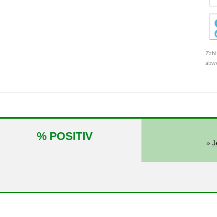
Zahl
abw
% POSITIV
»
J