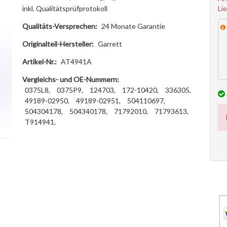
Li
inkl. Qualitätsprüfprotokoll
Qualitäts-Versprechen:
24 Monate Garantie
Originalteil-Hersteller:
Garrett
Artikel-Nr.:
AT4941A
Vergleichs- und OE-Nummern:
0375L8,
0375P9,
124703,
172-10420,
336305,
49189-02950,
49189-02951,
504110697,
504304178,
504340178,
71792010,
71793613,
T914941,