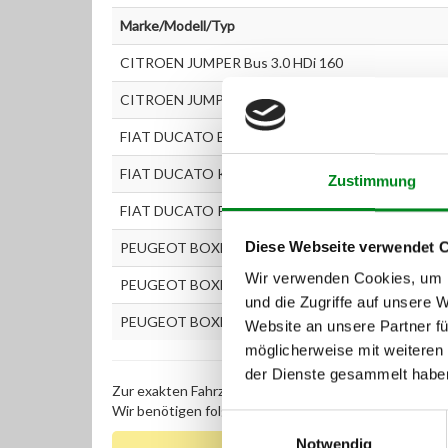
Marke/Modell/Typ
CITROEN JUMPER Bus 3.0 HDi 160
CITROEN JUMPER Kasten 3.0 HDi 160
FIAT DUCATO Bus (250) 160 Multijet 3.0 D
FIAT DUCATO Kasten (250) 160 Multijet 3.0 D
Zustimmung
FIAT DUCATO Pritsche/Fahrgestell (250) 160 Multij
Diese Webseite verwendet 
PEUGEOT BOXER Bus 3.0 HDi 160
Wir verwenden Cookies, um I
PEUGEOT BOXER Kasten 3.0 HDi 160
und die Zugriffe auf unsere 
PEUGEOT BOXER Pritsche/Fahrgestell 3.0 HDi 160
Website an unsere Partner fü
möglicherweise mit weiteren
der Dienste gesammelt habe
Zur exakten Fahrzeug-Identifizierung können Sie auc
Wir benötigen folgende Fahrzeugdaten:
Schlüsselnu
Einwilligungsauswahl
Notwendig