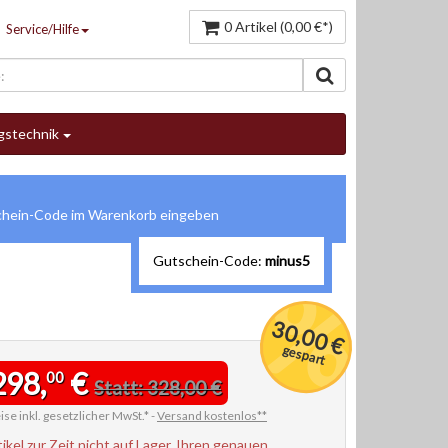
0 Artikel (0,00 €*)
Service/Hilfe
gstechnik
Gutschein-Code:
minus5
30,00 €
gespart
298,
€
00
Statt: 328,00 €
ise inkl. gesetzlicher MwSt.* -
Versand kostenlos**
tikel zur Zeit nicht auf Lager. Ihren genauen