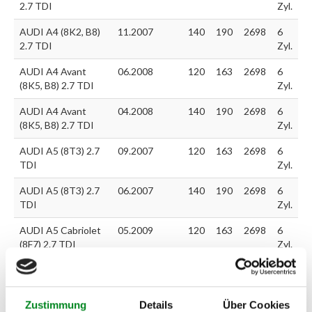
2.7 TDI
Zyl.
AUDI A4 (8K2, B8)
11.2007
140
190
2698
6
2.7 TDI
Zyl.
AUDI A4 Avant
06.2008
120
163
2698
6
(8K5, B8) 2.7 TDI
Zyl.
AUDI A4 Avant
04.2008
140
190
2698
6
(8K5, B8) 2.7 TDI
Zyl.
AUDI A5 (8T3) 2.7
09.2007
120
163
2698
6
TDI
Zyl.
AUDI A5 (8T3) 2.7
06.2007
140
190
2698
6
TDI
Zyl.
AUDI A5 Cabriolet
05.2009
120
163
2698
6
(8F7) 2.7 TDI
Zyl.
AUDI A5 Cabriolet
03.2009
140
190
2698
6
(8F7) 2.7 TDI
Zyl.
Zustimmung
Details
Über Cookies
AUDI A5 Sportback
09.2009
140
190
2698
6