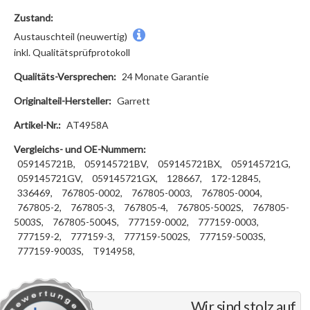
Zustand:
Austauschteil (neuwertig)
inkl. Qualitätsprüfprotokoll
Qualitäts-Versprechen:
24 Monate Garantie
Originalteil-Hersteller:
Garrett
Artikel-Nr.:
AT4958A
Vergleichs- und OE-Nummern:
059145721B,
059145721BV,
059145721BX,
059145721G,
059145721GV,
059145721GX,
128667,
172-12845,
336469,
767805-0002,
767805-0003,
767805-0004,
767805-2,
767805-3,
767805-4,
767805-5002S,
767805-
5003S,
767805-5004S,
777159-0002,
777159-0003,
777159-2,
777159-3,
777159-5002S,
777159-5003S,
777159-9003S,
T914958,
Wir sind stolz auf