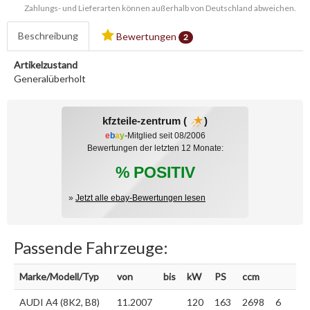
Zahlungs- und Lieferarten können außerhalb von Deutschland abweichen.
Beschreibung
Bewertungen
2
Artikelzustand
Generalüberholt
kfzteile-zentrum (
)
e
b
a
y
-Mitglied seit 08/2006
Bewertungen der letzten 12 Monate:
% POSITIV
»
Jetzt alle ebay-Bewertungen lesen
Passende Fahrzeuge:
Marke/Modell/Typ
von
bis
kW
PS
ccm
AUDI A4 (8K2, B8)
11.2007
120
163
2698
6