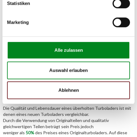
Statistiken
Adresse:
Am Wasserturm 55, Coesfeld, NRW, 48653, DE
E-Mail:
Marketing
info@tmc-turbo.de
Telefon:
02541/8483601
Alle zulassen
Auswahl erlauben
Der Aufbereitungsprozess für
Turbolader
Ablehnen
Die Qualität und Lebensdauer eines überholten Turboladers ist mit
denen eines neuen Turboladers vergleichbar.
Durch die Verwendung von Originalteilen und qualitativ
gleichwertigen Teilen beträgt sein Preis jedoch
weniger als
50%
des Preises eines Originalturboladers. Auf diese