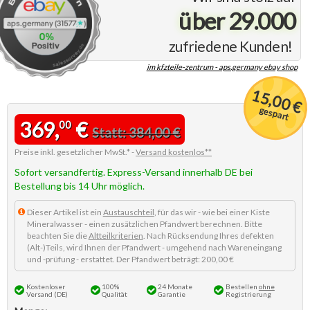
über 29.000
zufriedene Kunden!
im kfzteile-zentrum - aps.germany ebay shop
15,00 €
gespart
369,
€
00
Statt: 384,00 €
Preise inkl. gesetzlicher MwSt.* -
Versand kostenlos**
Sofort versandfertig. Express-Versand innerhalb DE bei
Bestellung bis 14 Uhr möglich.
Dieser Artikel ist ein
Austauschteil
, für das wir - wie bei einer Kiste
Mineralwasser - einen zusätzlichen Pfandwert berechnen. Bitte
beachten Sie die
Altteilkriterien
. Nach Rücksendung Ihres defekten
(Alt-)Teils, wird Ihnen der Pfandwert - umgehend nach Wareneingang
und -prüfung - erstattet. Der Pfandwert beträgt: 200,00 €
Kostenloser
100%
24 Monate
Bestellen
ohne
Versand (DE)
Qualität
Garantie
Registrierung