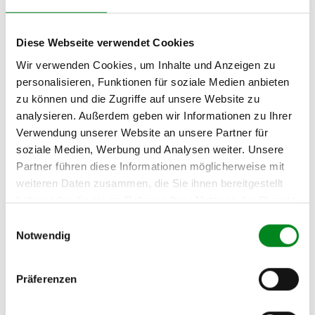
(8TA) 2.7 TDI
Zyl.
Diese Webseite verwendet Cookies
Zur exakten Fahrzeug-Identifizierung können Sie auch unseren
Wir verwenden Cookies, um Inhalte und Anzeigen zu
Support kontaktieren (
Chat
, Telefon oder E-Mail).
personalisieren, Funktionen für soziale Medien anbieten
Wir benötigen folgende Fahrzeugdaten:
Schlüsselnummer
zu 2
zu können und die Zugriffe auf unsere Website zu
(2.1) und zu 3 (2.2) oder
Fahrgestellnummer
.
analysieren. Außerdem geben wir Informationen zu Ihrer
Verwendung unserer Website an unsere Partner für
Passendes Fahrzeug nicht dabei?
soziale Medien, Werbung und Analysen weiter. Unsere
Partner führen diese Informationen möglicherweise mit
Fahrzeug-Suche für AT-Turbolader
»
weiteren Daten zusammen, die Sie ihnen bereitgestellt
Oder einfach
im Chat
nachfragen.
haben oder die sie im Rahmen Ihrer Nutzung der Dienste
gesammelt haben.
Einwilligungsauswahl
Hersteller/EU Verantwortliche
Notwendig
Person
Hersteller
Präferenzen
Unternehmensname:
TMC Turbolader Manufaktur Coesfeld