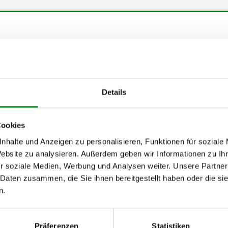
von
7EG, 7HF, 7EC) 2.0 BiTDI
09.
7EG, 7HF, 7EC) 2.0 BiTDI 4motion
09.
Details
 2.0 BiTDI
09.
Cookies
 2.0 BiTDI 4motion
09.
nhalte und Anzeigen zu personalisieren, Funktionen für soziale
 7JL, 7JY, 7JZ) 2.0 BiTDI
09.
Website zu analysieren. Außerdem geben wir Informationen zu I
 7JL, 7JY, 7JZ) 2.0 BiTDI 4motion
09.
r soziale Medien, Werbung und Analysen weiter. Unsere Partner
 Daten zusammen, die Sie ihnen bereitgestellt haben oder die s
n.
h unseren Support kontaktieren (
Chat
, Telefon oder E-Mail).
mmer
zu 2 (2.1) und zu 3 (2.2) oder
Fahrgestellnummer
.
Präferenzen
Statistiken