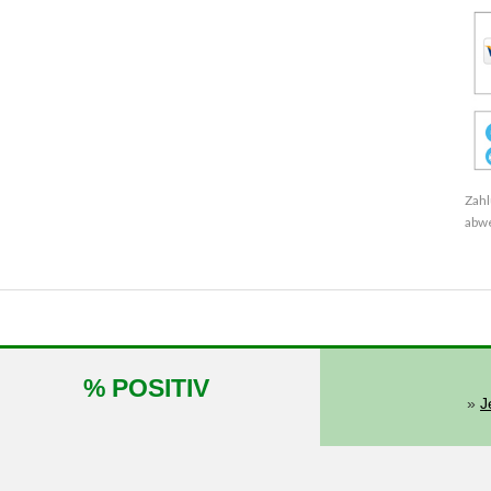
Zahl
abw
% POSITIV
»
J