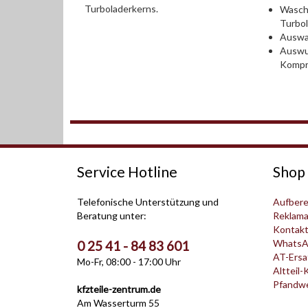
Turboladerkerns.
Wasch
Turbo
Auswah
Auswu
Kompr
Service Hotline
Shop 
Telefonische Unterstützung und
Aufbere
Beratung unter:
Reklama
Kontak
WhatsA
0 25 41 - 84 83 601
AT-Ersat
Mo-Fr, 08:00 - 17:00 Uhr
Altteil-
Pfandwer
kfzteile-zentrum.de
Am Wasserturm 55