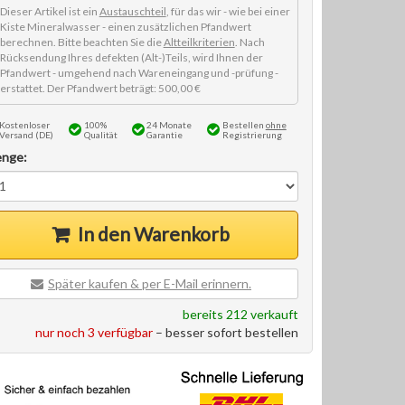
Dieser Artikel ist ein
Austauschteil
, für das wir - wie bei einer
Kiste Mineralwasser - einen zusätzlichen Pfandwert
berechnen. Bitte beachten Sie die
Altteilkriterien
. Nach
Rücksendung Ihres defekten (Alt-)Teils, wird Ihnen der
Pfandwert - umgehend nach Wareneingang und -prüfung -
erstattet. Der Pfandwert beträgt: 500,00 €
Kostenloser
100%
24 Monate
Bestellen
ohne
Versand (DE)
Qualität
Garantie
Registrierung
nge:
In den Warenkorb
Später kaufen & per E-Mail erinnern.
bereits 212 verkauft
nur noch 3 verfügbar
– besser sofort bestellen