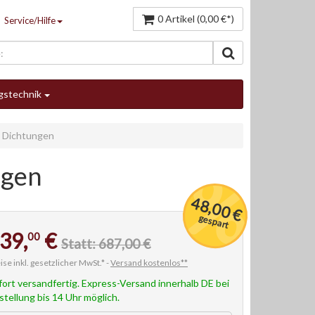
0 Artikel (0,00 €*)
Service/Hilfe
gstechnik
l. Dichtungen
ngen
48,00 €
gespart
39,
€
00
Statt: 687,00 €
ise inkl. gesetzlicher MwSt.* -
Versand kostenlos**
fort versandfertig. Express-Versand innerhalb DE bei
stellung bis 14 Uhr möglich.