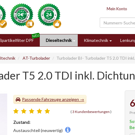
Mein Konto
partikelfilter DPF
Dieseltechnik
Klimatechnik
Lenkun
ltechnik
AT-Turbolader
Turbolader BI- Turbolader T5 2.0 TDI ink
ader T5 2.0 TDI inkl. Dichtu
Passende Fahrzeuge
6
(
3 Kundenbewertungen
)
Pre
So
Zustand:
Be
Austauschteil (neuwertig)