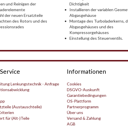
Dichtigkeit
en und Reinigen der
Installieren der variablen Geomet
laderelemente
Abgasgehäuse
l der neuen Ersatzteile
Montage des Turboladerkerns, 
chten des Rotors und des
Abgasgehäuses und des
essionsrades
Kompressorgehäuses
Einstellung des Steuerventils.
Service
Informationen
itung Lenkungstechnik - Anfrage
Cookies
tionsabwicklung
DSGVO-Auskunft
t
Garantiebedingungen
pp
OS-Plattform
zteile (Austauschteile)
Partnerprogramm
Kriterien
Über uns
t für (Alt-)Teile
Versand & Zahlung
AGB