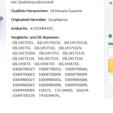
inkl. Qualitätsprüfprotokoll
Qualitäts-Versprechen:
24 Monate Garantie
Originalteil-Hersteller:
BorgWarner
Artikel-Nr.:
AT6194M KPL
Vergleichs- und OE-Nummern:
03L145701G,
03L145701GV,
03L145701GX,
Me
03L145715,
03L145715D,
03L145715DV,
03L145715DX,
03L145715J,
03L145715JV,
03L145715JX,
03L145715V,
03L145715X,
03L145873,
03L145873V,
03L145873X,
10009700027,
10009700053,
10009700064,
10009700067,
10009700098,
10009700099,
10009880027,
10009880053,
10009880064,
10009880067,
10009880098,
10009930098,
10009990099,
129271,
172-04840,
336374,
53049700139,
T916194KPL,