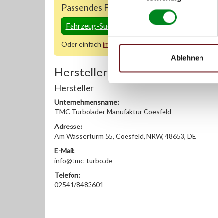
Passendes Fahrzeug nicht dabei?
Fahrzeug-Suche für AT-Turbolader
»
Oder einfach
im Chat
nachfragen.
Ablehnen
Hersteller/EU Verantwortliche
Hersteller
Unternehmensname:
TMC Turbolader Manufaktur Coesfeld
Adresse:
Am Wasserturm 55, Coesfeld, NRW, 48653, DE
E-Mail:
info@tmc-turbo.de
Telefon:
02541/8483601