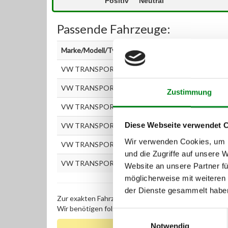
Positiv
Neutral
Passende Fahrzeuge:
Marke/Modell/Typ
VW TRANSPORTER T5 Bus (7HB, 7HJ, 7EB, 7EJ, 7EF, 
VW TRANSPORTER T5 Bus (7HB, 7HJ, 7EB, 7EJ, 7EF, 
Zustimmung
VW TRANSPORTER T5 Kasten (7HA, 7HH, 7EA, 7EH)
Diese Webseite verwendet 
VW TRANSPORTER T5 Kasten (7HA, 7HH, 7EA, 7EH)
Wir verwenden Cookies, um I
VW TRANSPORTER T5 Pritsche/Fahrgestell (7JD, 7JE,
und die Zugriffe auf unsere 
VW TRANSPORTER T5 Pritsche/Fahrgestell (7JD, 7JE,
Website an unsere Partner fü
möglicherweise mit weiteren
der Dienste gesammelt habe
Zur exakten Fahrzeug-Identifizierung können Sie auc
Wir benötigen folgende Fahrzeugdaten:
Schlüsselnu
Einwilligungsauswahl
Notwendig