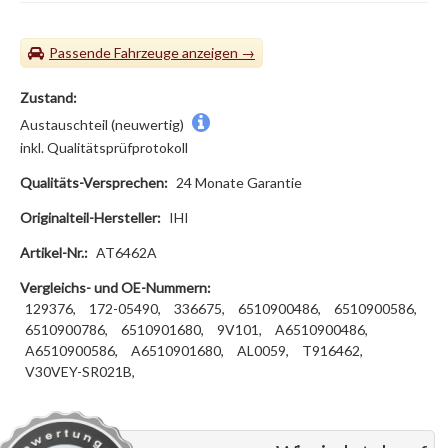
Passende Fahrzeuge
Zustand:
Austauschteil (neuwertig)
inkl. Qualitätsprüfprotokoll
Qualitäts-Versprechen:
24 Monate Garantie
Originalteil-Hersteller:
IHI
Artikel-Nr.:
AT6462A
Vergleichs- und OE-Nummern:
129376,
172-05490,
336675,
6510900486,
6510900586,
6510900786,
6510901680,
9V101,
A6510900486,
A6510900586,
A6510901680,
AL0059,
T916462,
V30VEY-SR021B,