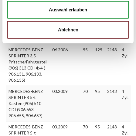
MERCEDES-BENZ
06.2006
95
129
2143
4
Auswahl erlauben
SPRINTER 3,5
Zyl.
Pritsche/Fahrgestell
(906) 313 CDI
Ablehnen
(906.131, 906.133,
906.135)
MERCEDES-BENZ
06.2006
95
129
2143
4
SPRINTER 3,5
Zyl.
Pritsche/Fahrgestell
(906) 313 CDI 4x4 (
906.131, 906.133,
906.135)
MERCEDES-BENZ
03.2009
70
95
2143
4
SPRINTER 5-t
Zyl.
Kasten (906) 510
CDI (906.653,
906.655, 906.657)
MERCEDES-BENZ
03.2009
70
95
2143
4
SPRINTER 5-t
Zyl.