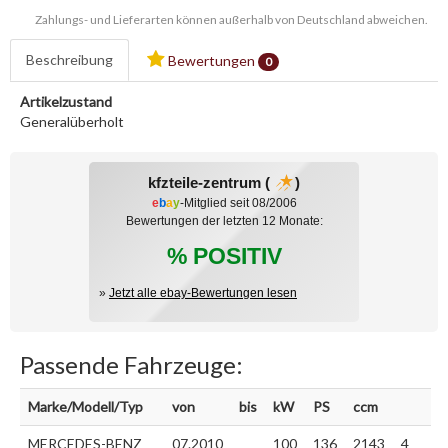
Zahlungs- und Lieferarten können außerhalb von Deutschland abweichen.
Beschreibung
Bewertungen
0
Artikelzustand
Generalüberholt
kfzteile-zentrum (
)
e
b
a
y
-Mitglied seit 08/2006
Bewertungen der letzten 12 Monate:
% POSITIV
»
Jetzt alle ebay-Bewertungen lesen
Passende Fahrzeuge:
Marke/Modell/Typ
von
bis
kW
PS
ccm
MERCEDES-BENZ
07.2010
100
136
2143
4