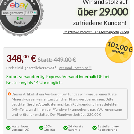
Wir sind stolz auf
über 29.000
zufriedene Kunden!
im kfzteile-zentrum - aps.germany ebay shop
101,00 €
gespart
348,
€
00
Statt: 449,00 €
Preise inkl. gesetzlicher MwSt.* -
Versand kostenlos**
Sofort versandfertig. Express-Versand innerhalb DE bei
Bestellung bis 14 Uhr möglich.
Dieser Artikel ist ein
Austauschteil
, für das wir - wie bei einer Kiste
Mineralwasser - einen zusätzlichen Pfandwert berechnen. Bitte
beachten Sie die
Altteilkriterien
. Nach Rücksendung Ihres defekten
(Alt-)Teils, wird Ihnen der Pfandwert - umgehend nach Wareneingang
und -prüfung - erstattet. Der Pfandwert beträgt: 220,00 €
Kostenloser
100%
24 Monate
Bestellen
ohne
Versand (DE)
Qualität
Garantie
Registrierung