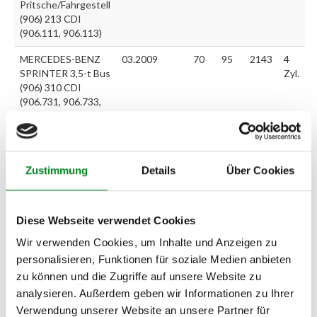
Pritsche/Fahrgestell
(906) 213 CDI
(906.111, 906.113)
MERCEDES-BENZ
03.2009
70
95
2143
4
SPRINTER 3,5-t Bus
Zyl.
(906) 310 CDI
(906.731, 906.733,
906.735)
MERCEDES-BENZ
08.2011
95
129
2143
4
SPRINTER 3,5-t Bus
Zyl.
Zustimmung
Details
Über Cookies
(906) 313 CDI
(906.731, 906.733,
906.735)
Diese Webseite verwendet Cookies
MERCEDES-BENZ
08.2011
95
129
2143
4
SPRINTER 3,5-t Bus
Zyl.
Wir verwenden Cookies, um Inhalte und Anzeigen zu
(906) 313 CDI 4x4 (
personalisieren, Funktionen für soziale Medien anbieten
906.731, 906.733,
zu können und die Zugriffe auf unsere Website zu
906.735)
analysieren. Außerdem geben wir Informationen zu Ihrer
MERCEDES-BENZ
03.2009
70
95
2143
4
Verwendung unserer Website an unsere Partner für